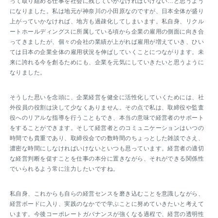
って取り組める仕事を社会に残していかなければいけない…と思うよう
になりました。私は地元が神奈川の小田原なのですが、日本全体が盛り
上がっていかなければ、地方も過疎化してしまいます。私自身、リクル
ートホールディングスに所属している頃から企業の雇用の側面に向き合
ってきましたが、個々の会社の業績が上がれば雇用が増えていき、ひい
ては日本の企業全体の雇用状況を伸ばしていくことにつながります。未
来に誇れる今を創るためにも、企業を元気にしていきたいと思うように
なりました。
そうした思いを念頭に、企業経営を健全に活性化していくためには、社
外役員の役割は決して少なくありません。その点で私は、取締役や監査
役へのリアルな指導を行うこともでき、本当の意味で経営者のサポート
をすることができます。そして経営者とのコミュニケーションはいつの
時間でも貴重であり、取締役会での数時間のちょっとした雑談でさえ、
濃密な時間にしなければいけないといつも思っています。経営者の適切
な経営判断を促すことを仕事の本分に置きながら、それができる関係性
でいられるよう常に注力したいですね。
私自身、これからも自らの経営センスを磨き込むことを意識しながら、
経営ボードに入り、実践のなかでで学ぶことに努めていきたいと考えて
います。今後コーポレートガバナンスが強くなる過程で、経営の透明性