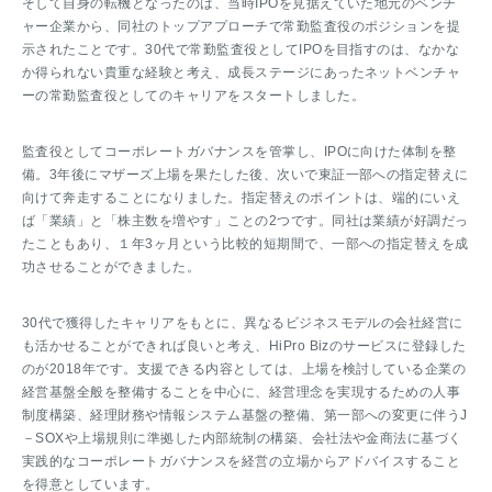
そして自身の転機となったのは、当時IPOを見据えていた地元のベンチ
ャー企業から、同社のトップアプローチで常勤監査役のポジションを提
示されたことです。30代で常勤監査役としてIPOを目指すのは、なかな
か得られない貴重な経験と考え、成長ステージにあったネットベンチャ
ーの常勤監査役としてのキャリアをスタートしました。
監査役としてコーポレートガバナンスを管掌し、IPOに向けた体制を整
備。3年後にマザーズ上場を果たした後、次いで東証一部への指定替えに
向けて奔走することになりました。指定替えのポイントは、端的にいえ
ば「業績」と「株主数を増やす」ことの2つです。同社は業績が好調だっ
たこともあり、１年3ヶ月という比較的短期間で、一部への指定替えを成
功させることができました。
30代で獲得したキャリアをもとに、異なるビジネスモデルの会社経営に
も活かせることができれば良いと考え、HiPro Bizのサービスに登録した
のが2018年です。支援できる内容としては、上場を検討している企業の
経営基盤全般を整備することを中心に、経営理念を実現するための人事
制度構築、経理財務や情報システム基盤の整備、第一部への変更に伴うJ
－SOXや上場規則に準拠した内部統制の構築、会社法や金商法に基づく
実践的なコーポレートガバナンスを経営の立場からアドバイスすること
を得意としています。