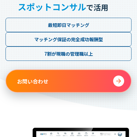
スポットコンサル
で活用
最短即日
マッチング
マッチング保証の
完全成功報酬型
7割が現職の
管理職以上
お問い合わせ