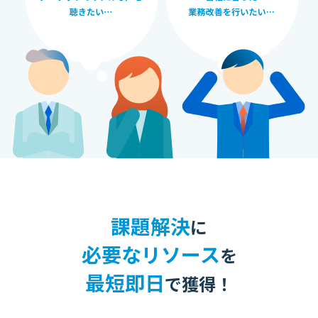
課題解決
に
必要なリソース
を
最短即日
で獲得！