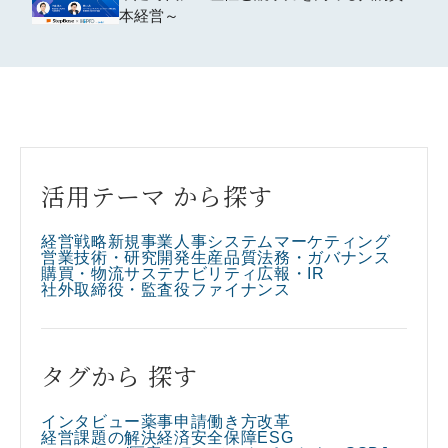
本経営～
活用テーマ から探す
経営戦略
新規事業
人事
システム
マーケティング
営業
技術・研究開発
生産
品質
法務・ガバナンス
購買・物流
サステナビリティ
広報・IR
社外取締役・監査役
ファイナンス
タグから 探す
インタビュー
薬事申請
働き方改革
経営課題の解決
経済安全保障
ESG