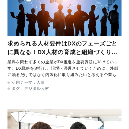
求められる人材要件はDXのフェーズごと
に異なる！DX人材の育成と組織づくりの
ポイント
業界を問わず多くの企業がDX推進を重要課題に挙げていま
す。DX戦略を遂行し、現場へ浸透させていくために、外部
に頼るだけではなく内製化に取り組みたいと考える企業も増
えてきました。ただ、DX推進を担う人材の確保や育成は簡
活用テーマ：
人事
単ではありません。最適な手法がわからないま
タグ：
デジタル人材