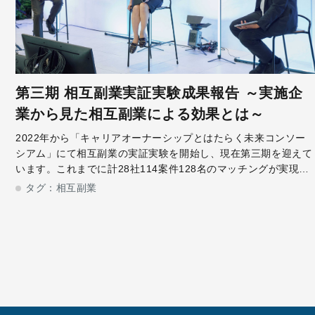
第三期 相互副業実証実験成果報告 ～実施企
業から見た相互副業による効果とは～
2022年から「キャリアオーナーシップとはたらく未来コンソー
シアム」にて相互副業の実証実験を開始し、現在第三期を迎えて
います。これまでに計28社114案件128名のマッチングが実現、
相互副業が誕生しました。今回は相互副業を実施した、日本たば
タグ：
相互副業
こ産業株式会社 人事