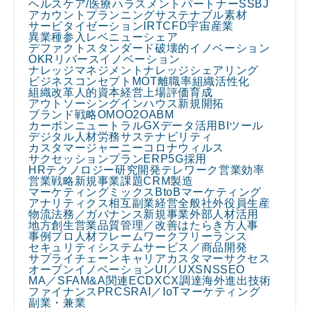
ヘルスケア/医療
ハラスメント
パートナー
SSBJ
アカウントプランニング
サステナブル素材
サービタイゼーション
IR
TCFD
宇宙産業
異業種参入
レベニューシェア
デファクトスタンダード
破壊的イノベーション
OKR
リバースイノベーション
ナレッジマネジメント
ナレッジシェアリング
ビジネスコンセプト
MOT
離職率
組織活性化
組織改革
人的資本経営
上場
評価
育成
アウトソーシング
インハウス
新規開拓
ブランド戦略
OMO
O2O
ABM
カーボンニュートラル
GX
データ活用
BIツール
デジタル人材
労務
サステナビリティ
カスタマージャーニー
コロナウィルス
サクセッションプラン
ERP
5G
採用
HRテクノロジー
研究開発
テレワーク
営業効率
営業戦略
新規事業課題
CRM
製造
マーケティングミックス
BtoBマーケティング
アナリティクス
相互副業
経営全般
社外役員
生産
物流
法務／ガバナンス
新規事業
外部人材活用
地方創生
営業
品質管理／改善
はたらき方
人事
事例
プロ人材
フレームワーク
フリーランス
セキュリティ
システム
サービス／商品開発
サプライチェーン
キャリア
カスタマーサクセス
オープンイノベーション
UI／UX
SNS
SEO
MA／SFA
M&A関連
EC
DX
CX
調達
海外進出
技術
ファイナンス
PR
CSR
AI／IoT
マーケティング
副業・兼業