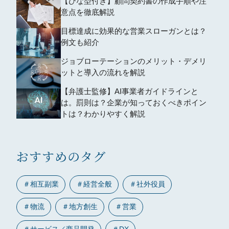
【ひな型付き】顧問契約書の作成手順や注
意点を徹底解説
目標達成に効果的な営業スローガンとは？
例文も紹介
ジョブローテーションのメリット・デメリ
ットと導入の流れを解説
【弁護士監修】AI事業者ガイドラインと
は。罰則は？企業が知っておくべきポイン
トは？わかりやすく解説
おすすめのタグ
＃
相互副業
＃
経営全般
＃
社外役員
＃
物流
＃
地方創生
＃
営業
＃
サービス／商品開発
＃
DX