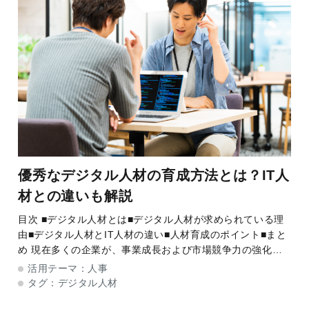
優秀なデジタル人材の育成方法とは？IT人
材との違いも解説
目次 ■デジタル人材とは■デジタル人材が求められている理
由■デジタル人材とIT人材の違い■人材育成のポイント■まと
め 現在多くの企業が、事業成長および市場競争力の強化に
向け、DX（デジタルトランスフォーメーション）の推進に
活用テーマ：
人事
力を入れて
タグ：
デジタル人材