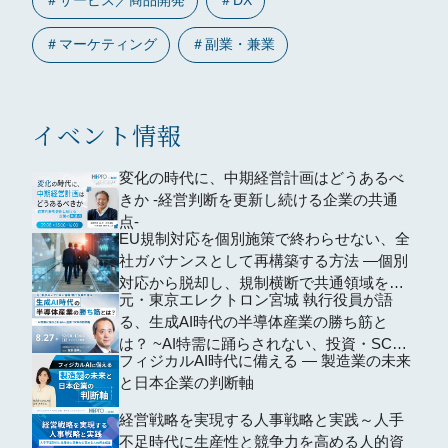
＃
マーケティング
＃
副業・兼業
イベント情報
変化の時代に、中期経営計画はどうあるべ
きか -経営判断を更新し続ける企業の共通
点-
EU規制対応を個別施策で終わらせない、全
社ガバナンスとして再構築する方法 ―個別
対応から脱却し、規制横断で共通領域を再
元・東京エレクトロン宮城 執行役員が語
編するための全社設計―
る、生成AI時代の半導体産業の勝ち筋と
は？ ~AI特需に踊らされない、投資・SCM
フィジカルAI時代に備える ― 製造業の未来
の判断軸~
と日本企業の判断軸
経営戦略を実現する人事戦略と実践～人手
不足時代に生産性と競争力を高める人的資