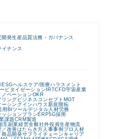
究開発
生産
品質
法務・ガバナンス
ァイナンス
障
ESG
ヘルスケア/医療
ハラスメント
ービタイゼーション
IR
TCFD
宇宙産業
イノベーション
OKR
アリング
ビジネスコンセプト
MOT
ソーシング
インハウス
新規開拓
活用
BIツール
デジタル人材
労務
セッションプラン
ERP
5G
採用
業課題
CRM
製造
相互副業
経営全般
社外役員
生産
物流
理／改善
はたらき方
人事
事例
プロ人材
／商品開発
サプライチェーン
キャリア