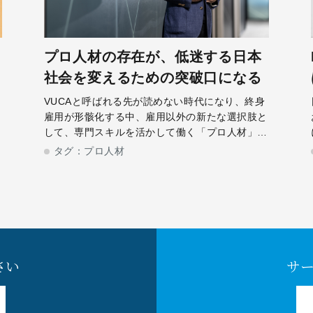
プロ人材の存在が、低迷する日本
社会を変えるための突破口になる
ス
VUCAと呼ばれる先が読めない時代になり、終身
副
雇用が形骸化する中、雇用以外の新たな選択肢と
め
して、専門スキルを活かして働く「プロ人材」が
て
注目を集めています。しかし、プロ人材の活用は
タグ：
プロ人材
出
まだ一般的とは言い切れず、具体的な働き方をイ
メージできない企業や個人も多いのではな
さい
サ