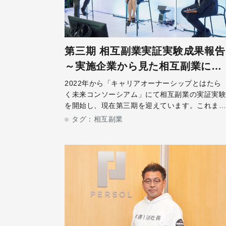
第三期 相互副業実証実験成果報告
～実施企業から見た相互副業によ
る効果とは～
2022年から「キャリアオーナーシップとはたら
く未来コンソーシアム」にて相互副業の実証実
を開始し、現在第三期を迎えています。これま
に計28社114案件128名のマッチングが実現、相
タグ：
相互副業
互副業が誕生しました。今回は相互副業を実施
た、日本たばこ産業株式会社 人事