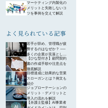
マーケティング内製化の
メリットと失敗しないコ
ツを事例を交えて解説
よく見られている記事
若手が辞め、管理職が疲
弊するのはなぜか？ ──
多くの企業が見落として
【ひな型付き】顧問契約
いる「育成設計」の問題
書の作成手順や注意点を
徹底解説
目標達成に効果的な営業
スローガンとは？例文も
紹介
ジョブローテーションの
メリット・デメリットと
導入の流れを解説
【弁護士監修】AI事業者
ガイドラインとは。罰則