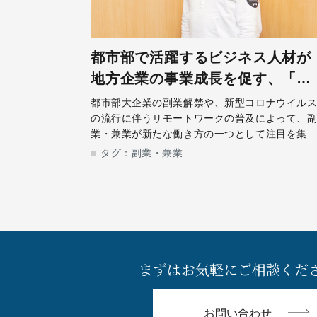
都市部で活躍するビジネス人材が
地方企業の事業成長を促す、「鳥
取県で週１副社長」とは
都市部大企業の副業解禁や、新型コロナウイル
の流行に伴うリモートワークの普及によって、
業・兼業が新たな働き方の一つとして注目を集
ています。一方、人口減少が大きな課題となっ
タグ：
副業・兼業
いる地方では、移住・定住推進や関係人口の創
が急務であり、副業・兼業を通じた都市部人
まずはお気軽にご相談くだ
お問い合わせ