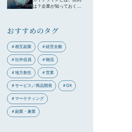
は？企業が知っておくべ
きポイントは？わかりや
すく解説
おすすめのタグ
＃
相互副業
＃
経営全般
＃
社外役員
＃
物流
＃
地方創生
＃
営業
＃
サービス／商品開発
＃
DX
＃
マーケティング
＃
副業・兼業