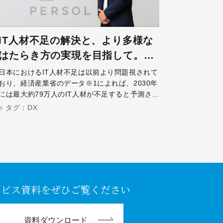
IT人材不足の解決と、より多様な
はたらき方の実現を目指して。フ
リーランス人材の活用という選択
日本におけるIT人材不足は以前より問題視されて
おり、経済産業省のデータ※1によれば、2030年
肢。
には最大約79万人のIT人材が不足すると予測され
ています。このまま人材不足が加速すれば、今以
タグ：
DX
上にIT人材の獲得競争は激しさを増すと考えられ
ます。IT人材不足を解消する
ービス資料をぜひご覧ください
資料ダウンロード