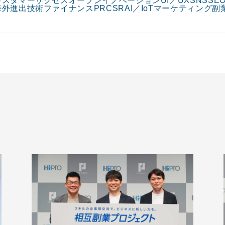
カスタマーサクセス
オープンイノベーション
UI／UX
SNS
SE
海外進出
技術
ファイナンス
PR
CSR
AI／IoT
マーケティング
副