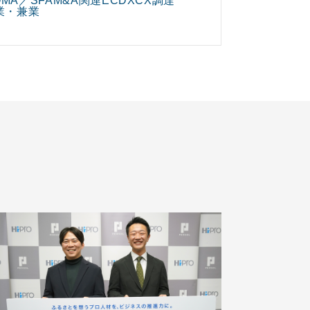
O
MA／SFA
M&A関連
EC
DX
CX
調達
業・兼業