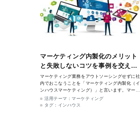
マーケティング内製化のメリット
と失敗しないコツを事例を交えて
解説
マーケティング業務をアウトソーシングせずに
内でおこなうことを「マーケティング内製化（
ンハウスマーケティング）」と言います。マー
ティング内製化は、社内にノウハウが蓄積しや
活用テーマ：
マーケティング
く、人材育成にもなり、コスト削減もできるメ
タグ：
インハウス
ットがあります。 一方で社内体制やある