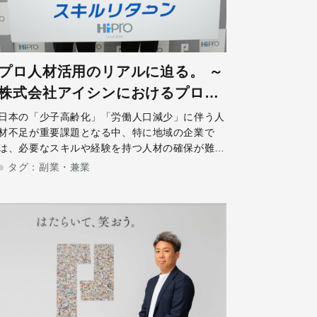
プロ人材活用のリアルに迫る。 ～
株式会社アイシンにおけるプロ人
材活用とは～
日本の「少子高齢化」「労働人口減少」に伴う人
材不足が重要課題となる中、特に地域の企業で
は、必要なスキルや経験を持つ人材の確保が難し
い場面は少なくありません。こうした状況を受
タグ：
副業・兼業
け、人材確保の新たな解決策として、外部のプロ
人材を活用する動きが生まれています。「HiP