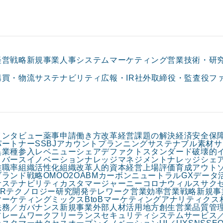
経営戦略
新規事業
人事
システム
マーケティング
営業
技術・研
購買・物流
サステナビリティ
広報・IR
社外取締役・監査役
フ
インタビュー
薬事申請
働き方改革
経営課題の解決
経済安全保
パートナー
SSBJ
アカウントプランニング
サステナブル素材
サ
異業種参入
レベニューシェア
デファクトスタンダード
破壊的
リバースイノベーション
ナレッジマネジメント
ナレッジシェ
離職率
組織活性化
組織改革
人的資本経営
上場
評価
育成
アウト
ブランド戦略
OMO
O2O
ABM
カーボンニュートラル
GX
データ
サステナビリティ
カスタマージャーニー
コロナウィルス
サク
HRテクノロジー
研究開発
テレワーク
営業効率
営業戦略
新規事
マーケティングミックス
BtoBマーケティング
アナリティクス
法務／ガバナンス
新規事業
外部人材活用
地方創生
営業
品質管
フレームワーク
フリーランス
セキュリティ
システム
サービス