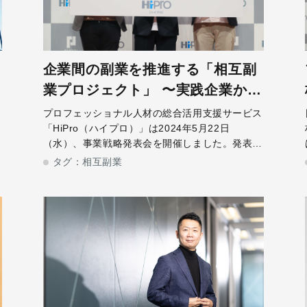
企業間の副業を推進する「相互副
業プロジェクト」 〜実践企業から
見た相互副業による効果とは？〜
プロフェッショナル人材の総合活用支援サービス
験
「HiPro（ハイプロ）」は2024年5月22日
で
（水）、事業戦略発表会を開催しました。発表会
の第一部では、「HiPro」編集長兼事業責任者の
タグ：
相互副業
し
鏑木 陽二朗が登壇し、HiProの事業を振り返ると
ともに、企業間の副業を推進