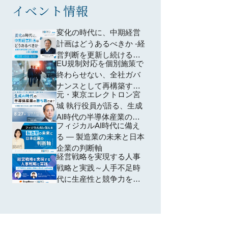
イベント情報
変化の時代に、中期経営
計画はどうあるべきか -経
営判断を更新し続ける企
EU規制対応を個別施策で
業の共通点-
終わらせない、全社ガバ
ナンスとして再構築する
元・東京エレクトロン宮
方法 ―個別対応から脱却
城 執行役員が語る、生成
し、規制横断で共通領域
AI時代の半導体産業の勝
を再編するための全社設
フィジカルAI時代に備え
ち筋とは？ ~AI特需に踊
計―
る ― 製造業の未来と日本
らされない、投資・SCM
企業の判断軸
の判断軸~
経営戦略を実現する人事
戦略と実践～人手不足時
代に生産性と競争力を高
める人的資本経営～