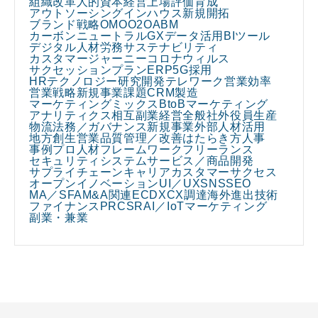
組織改革
人的資本経営
上場
評価
育成
アウトソーシング
インハウス
新規開拓
ブランド戦略
OMO
O2O
ABM
カーボンニュートラル
GX
データ活用
BIツール
デジタル人材
労務
サステナビリティ
カスタマージャーニー
コロナウィルス
サクセッションプラン
ERP
5G
採用
HRテクノロジー
研究開発
テレワーク
営業効率
営業戦略
新規事業課題
CRM
製造
マーケティングミックス
BtoBマーケティング
アナリティクス
相互副業
経営全般
社外役員
生産
物流
法務／ガバナンス
新規事業
外部人材活用
地方創生
営業
品質管理／改善
はたらき方
人事
事例
プロ人材
フレームワーク
フリーランス
セキュリティ
システム
サービス／商品開発
サプライチェーン
キャリア
カスタマーサクセス
オープンイノベーション
UI／UX
SNS
SEO
MA／SFA
M&A関連
EC
DX
CX
調達
海外進出
技術
ファイナンス
PR
CSR
AI／IoT
マーケティング
副業・兼業