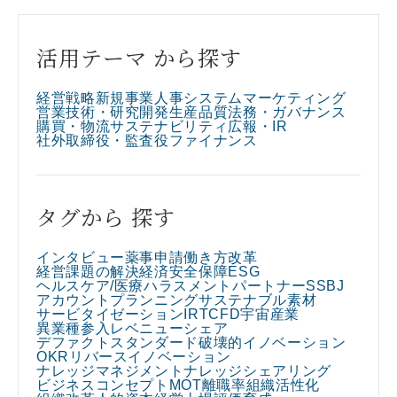
活用テーマ から探す
経営戦略
新規事業
人事
システム
マーケティング
営業
技術・研究開発
生産
品質
法務・ガバナンス
購買・物流
サステナビリティ
広報・IR
社外取締役・監査役
ファイナンス
タグから 探す
インタビュー
薬事申請
働き方改革
経営課題の解決
経済安全保障
ESG
ヘルスケア/医療
ハラスメント
パートナー
SSBJ
アカウントプランニング
サステナブル素材
サービタイゼーション
IR
TCFD
宇宙産業
異業種参入
レベニューシェア
デファクトスタンダード
破壊的イノベーション
OKR
リバースイノベーション
ナレッジマネジメント
ナレッジシェアリング
ビジネスコンセプト
MOT
離職率
組織活性化