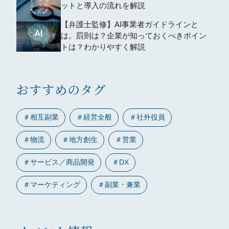
ットと導入の流れを解説
【弁護士監修】AI事業者ガイドラインと
は。罰則は？企業が知っておくべきポイン
トは？わかりやすく解説
おすすめのタグ
＃
相互副業
＃
経営全般
＃
社外役員
＃
物流
＃
地方創生
＃
営業
＃
サービス／商品開発
＃
DX
＃
マーケティング
＃
副業・兼業