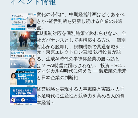
イベント情報
変化の時代に、中期経営計画はどうあるべ
きか -経営判断を更新し続ける企業の共通
点-
EU規制対応を個別施策で終わらせない、全
社ガバナンスとして再構築する方法 ―個別
対応から脱却し、規制横断で共通領域を再
元・東京エレクトロン宮城 執行役員が語
編するための全社設計―
る、生成AI時代の半導体産業の勝ち筋と
は？ ~AI特需に踊らされない、投資・SCM
フィジカルAI時代に備える ― 製造業の未来
の判断軸~
と日本企業の判断軸
経営戦略を実現する人事戦略と実践～人手
不足時代に生産性と競争力を高める人的資
本経営～