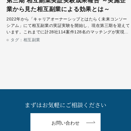
第三期 相互副業実証実験成果報告 ～実施企
業から見た相互副業による効果とは～
2022年から「キャリアオーナーシップとはたらく未来コンソー
シアム」にて相互副業の実証実験を開始し、現在第三期を迎えて
います。これまでに計28社114案件128名のマッチングが実現、
相互副業が誕生しました。今回は相互副業を実施した、日本たば
タグ：
相互副業
こ産業株式会社 人事
まずはお気軽にご相談ください
お問い合わせ