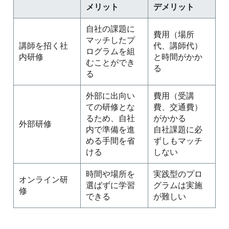
メリット
デメリット
自社の課題に
費用（場所
マッチしたプ
講師を招く社
代、講師代）
ログラムを組
内研修
と時間がかか
むことができ
る
る
外部に出向い
費用（受講
ての研修とな
費、交通費）
るため、自社
がかかる
外部研修
内で準備を進
自社課題に必
める手間を省
ずしもマッチ
ける
しない
時間や場所を
実践型のプロ
オンライン研
選ばずに学習
グラムは実施
修
できる
が難しい