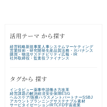
活用テーマ から探す
経営戦略
新規事業
人事
システム
マーケティング
営業
技術・研究開発
生産
品質
法務・ガバナンス
購買・物流
サステナビリティ
広報・IR
社外取締役・監査役
ファイナンス
タグから 探す
インタビュー
薬事申請
働き方改革
経営課題の解決
経済安全保障
ESG
ヘルスケア/医療
ハラスメント
パートナー
SSBJ
アカウントプランニング
サステナブル素材
サービタイゼーション
IR
TCFD
宇宙産業