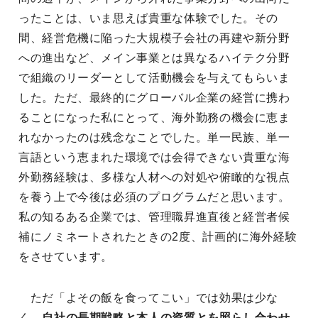
ったことは、いま思えば貴重な体験でした。その
間、経営危機に陥った大規模子会社の再建や新分野
への進出など、メイン事業とは異なるハイテク分野
で組織のリーダーとして活動機会を与えてもらいま
した。ただ、最終的にグローバル企業の経営に携わ
ることになった私にとって、海外勤務の機会に恵ま
れなかったのは残念なことでした。単一民族、単一
言語という恵まれた環境では会得できない貴重な海
外勤務経験は、多様な人材への対処や俯瞰的な視点
を養う上で今後は必須のプログラムだと思います。
私の知るある企業では、管理職昇進直後と経営者候
補にノミネートされたときの2度、計画的に海外経験
をさせています。
ただ「よその飯を食ってこい」では効果は少な
く、
自社の長期戦略と本人の資質とを照らし合わせ