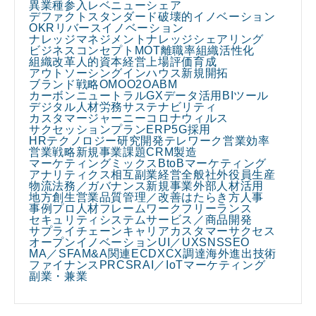
異業種参入
レベニューシェア
デファクトスタンダード
破壊的イノベーション
OKR
リバースイノベーション
ナレッジマネジメント
ナレッジシェアリング
ビジネスコンセプト
MOT
離職率
組織活性化
組織改革
人的資本経営
上場
評価
育成
アウトソーシング
インハウス
新規開拓
ブランド戦略
OMO
O2O
ABM
カーボンニュートラル
GX
データ活用
BIツール
デジタル人材
労務
サステナビリティ
カスタマージャーニー
コロナウィルス
サクセッションプラン
ERP
5G
採用
HRテクノロジー
研究開発
テレワーク
営業効率
営業戦略
新規事業課題
CRM
製造
マーケティングミックス
BtoBマーケティング
アナリティクス
相互副業
経営全般
社外役員
生産
物流
法務／ガバナンス
新規事業
外部人材活用
地方創生
営業
品質管理／改善
はたらき方
人事
事例
プロ人材
フレームワーク
フリーランス
セキュリティ
システム
サービス／商品開発
サプライチェーン
キャリア
カスタマーサクセス
オープンイノベーション
UI／UX
SNS
SEO
MA／SFA
M&A関連
EC
DX
CX
調達
海外進出
技術
ファイナンス
PR
CSR
AI／IoT
マーケティング
副業・兼業