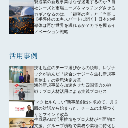
製造業の新規事業はなぜ迷走するのか？自
社シーズと市場ニーズをマッチングさせる
カギとなるのは、「顧客の声」と「当事者
【半導体のエキスパートに聞く】日本の半
意識」
導体は再び世界を獲れるか？カギを握るイ
ノベーション戦略
活用事例
技術起点のテーマ選びからの脱却。レゾナ
ックが挑んだ「統合シナジーを生む新規事
業創出」の意思決定改革
海外新規事業を加速させた四国電力の挑
戦：プロ人材活用による実践プロセス
“マクセルらしい”新事業創出を求めて。月２
回の対話から始まった、チームの土壌づく
りとマインド改革
生成系AIの活用推進をプロ人材が全面的に
支援。グループ横断で業務や業種に特化し