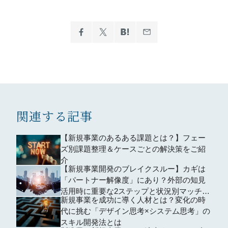
関連する記事
【新規事業のあるある課題とは？】フェー
ズ別課題整理＆ケースごとの解決策をご紹
介
【新規事業開発のブレイクスルー】カギは
「パートナー解像度」にあり？外部の知見
活用時に重要な2ステップと状況別マッチン
新規事業を成功に導く人材とは？変化の時
グ術
代に挑む「デザイン思考×システム思考」の
スキル開発法とは