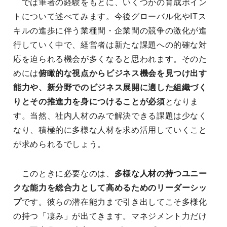
では筆者の経験をもとに、いくつかの育成ポイン
トについて述べてみます。今後グローバル化やITス
キルの進歩に伴う業種間・企業間の競争の激化が進
行していく中で、経営者は新たな課題への的確な対
応を迫られる機会が多くなると思われます。そのた
めには
俯瞰的な視点からビジネス機会を見つけ出す
能力や、新分野でのビジネス展開に適した組織づく
りとその推進力を身につけることが必須
となりま
す。当然、社内人材のみで解決できる課題は少なく
なり、積極的に多様な人材を求め活用していくこと
が求められるでしょう。
このときに必要なのは、
多様な人材の持つユニー
クな能力を総合力として高めるためのリーダーシッ
プ
です。彼らの潜在能力まで引き出してこそ多様化
の持つ「凄み」が出てきます。マネジメント力だけ