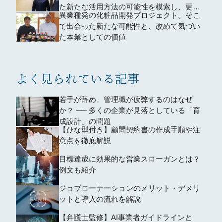
た新たな活用方法の可能性を模索し、更な
異業種発の化粧品開発プロジェクト。そこ
る業務効率化を目指した。
で出会った新たな可能性と、改めて気づい
た本業としての価値
よく見られている記事
若手が辞め、管理職が疲弊するのはなぜ
か？ ── 多くの企業が見落としている「育
成設計」の問題
【ひな型付き】顧問契約書の作成手順や注
意点を徹底解説
目標達成に効果的な営業スローガンとは？
例文も紹介
ジョブローテーションのメリット・デメリ
ットと導入の流れを解説
【弁護士監修】AI事業者ガイドラインと