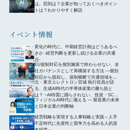
は。罰則は？企業が知っておくべきポイン
トは？わかりやすく解説
イベント情報
変化の時代に、中期経営計画はどうあるべ
きか -経営判断を更新し続ける企業の共通
点-
EU規制対応を個別施策で終わらせない、全
社ガバナンスとして再構築する方法 ―個別
対応から脱却し、規制横断で共通領域を再
元・東京エレクトロン宮城 執行役員が語
編するための全社設計―
る、生成AI時代の半導体産業の勝ち筋と
は？ ~AI特需に踊らされない、投資・SCM
フィジカルAI時代に備える ― 製造業の未来
の判断軸~
と日本企業の判断軸
経営戦略を実現する人事戦略と実践～人手
不足時代に生産性と競争力を高める人的資
本経営～