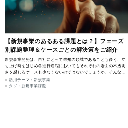
【新規事業のあるある課題とは？】フェーズ
別課題整理＆ケースごとの解決策をご紹介
新規事業開発は、自社にとって未知の領域であることも多く、立
ち上げ時をはじめ各進行過程においてもそれぞれの場面の不透明
さを感じるケースも少なくないのではないでしょうか。そんな
中、「どんな流れで進み、そこにどんな落とし穴があるか」をあ
活用テーマ：
新規事業
らかじめ可視化、把握することが
タグ：
新規事業課題