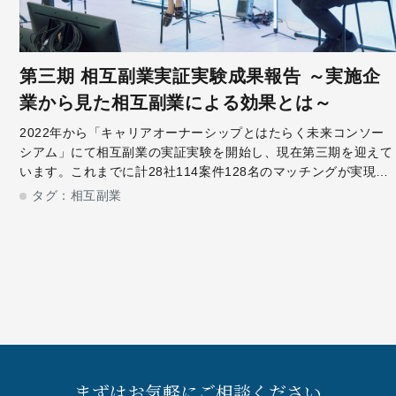
第三期 相互副業実証実験成果報告 ～実施企
業から見た相互副業による効果とは～
2022年から「キャリアオーナーシップとはたらく未来コンソー
シアム」にて相互副業の実証実験を開始し、現在第三期を迎えて
います。これまでに計28社114案件128名のマッチングが実現、
相互副業が誕生しました。今回は相互副業を実施した、日本たば
タグ：
相互副業
こ産業株式会社 人事
まずはお気軽にご相談ください