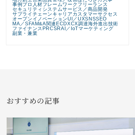
事例
プロ人材
フレームワーク
フリーランス
セキュリティ
システム
サービス／商品開発
サプライチェーン
キャリア
カスタマーサクセス
オープンイノベーション
UI／UX
SNS
SEO
MA／SFA
M&A関連
EC
DX
CX
調達
海外進出
技術
ファイナンス
PR
CSR
AI／IoT
マーケティング
副業・兼業
おすすめの記事