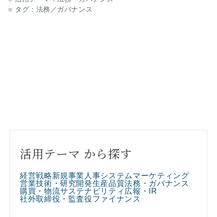
性が一層高まっており、企業
タグ：
法務／ガバナンス
活用テーマ から探す
経営戦略
新規事業
人事
システム
マーケティング
営業
技術・研究開発
生産
品質
法務・ガバナンス
購買・物流
サステナビリティ
広報・IR
社外取締役・監査役
ファイナンス