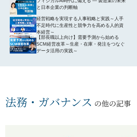
フィジカルAI時代に備える ― 製造業の未来
の判断軸~
と日本企業の判断軸
経営戦略を実現する人事戦略と実践～人手
不足時代に生産性と競争力を高める人的資
本経営～
【部長職以上向け】需要予測から始める
SCM経営改革～生産・在庫・発注をつなぐ
データ活用の実践～
法務・ガバナンス
の他の記事