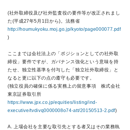
(社外取締役及び社外監査役の要件等が改正されまし
た(平成27年5月1日から)。法務省
http://houmukyoku.moj.go.jp/kyoto/page000077.pdf
)
ここまでは会社法上の「ポジションとしての社外取
締役」要件ですが、ガバナンス強化という意味を持
たせ、独立性基準を付与した「独立社外取締役」と
なると更に以下の点の遵守も必要です。
(独立役員の確保に係る実務上の留意事項 株式会社
東京証券取引所
https://www.jpx.co.jp/equities/listing/ind-
executive/tvdivq0000008o74-att/20150513-2.pdf
)
A. 上場会社を主要な取引先とする者又はその業務執