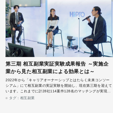
第三期 相互副業実証実験成果報告 ～実施企
業から見た相互副業による効果とは～
2022年から「キャリアオーナーシップとはたらく未来コンソー
シアム」にて相互副業の実証実験を開始し、現在第三期を迎えて
います。これまでに計28社114案件128名のマッチングが実現、
相互副業が誕生しました。今回は相互副業を実施した、日本たば
タグ：
相互副業
こ産業株式会社 人事