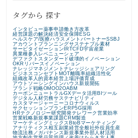
タグから 探す
インタビュー
薬事申請
働き方改革
経営課題の解決
経済安全保障
ESG
ヘルスケア/医療
ハラスメント
パートナー
SSBJ
アカウントプランニング
サステナブル素材
サービタイゼーション
IR
TCFD
宇宙産業
異業種参入
レベニューシェア
デファクトスタンダード
破壊的イノベーション
OKR
リバースイノベーション
ナレッジマネジメント
ナレッジシェアリング
ビジネスコンセプト
MOT
離職率
組織活性化
組織改革
人的資本経営
上場
評価
育成
アウトソーシング
インハウス
新規開拓
ブランド戦略
OMO
O2O
ABM
カーボンニュートラル
GX
データ活用
BIツール
デジタル人材
労務
サステナビリティ
カスタマージャーニー
コロナウィルス
サクセッションプラン
ERP
5G
採用
HRテクノロジー
研究開発
テレワーク
営業効率
営業戦略
新規事業課題
CRM
製造
マーケティングミックス
BtoBマーケティング
アナリティクス
相互副業
経営全般
社外役員
生産
物流
法務／ガバナンス
新規事業
外部人材活用
地方創生
営業
品質管理／改善
はたらき方
人事