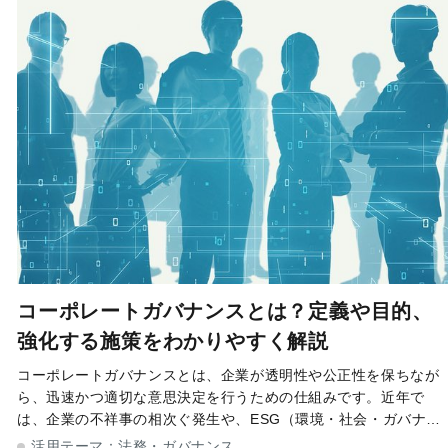
コーポレートガバナンスとは？定義や目的、
強化する施策をわかりやすく解説
コーポレートガバナンスとは、企業が透明性や公正性を保ちなが
ら、迅速かつ適切な意思決定を行うための仕組みです。近年で
は、企業の不祥事の相次ぐ発生や、ESG（環境・社会・ガバナン
ス）投資の拡大といった背景からコーポレートガバナンスの重要
活用テーマ：
法務・ガバナンス