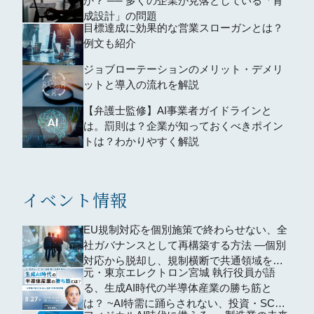
か？ ── 多くの企業が見落としている「育
成設計」の問題
目標達成に効果的な営業スローガンとは？
例文も紹介
ジョブローテーションのメリット・デメリ
ットと導入の流れを解説
【弁護士監修】AI事業者ガイドラインと
は。罰則は？企業が知っておくべきポイン
トは？わかりやすく解説
イベント情報
EU規制対応を個別施策で終わらせない、全
社ガバナンスとして再構築する方法 ―個別
対応から脱却し、規制横断で共通領域を再
元・東京エレクトロン宮城 執行役員が語
編するための全社設計―
る、生成AI時代の半導体産業の勝ち筋と
は？ ~AI特需に踊らされない、投資・SCM