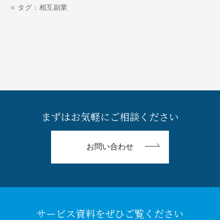
相互副業が誕生しました。今回は相互副業を実施した、日本たば
タグ：
相互副業
こ産業株式会社 人事
まずはお気軽にご相談ください
お問い合わせ
サービス資料をぜひご覧ください