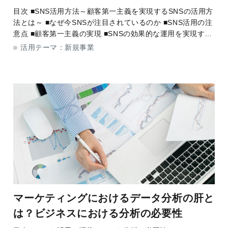
目次 ■SNS活用方法～顧客第一主義を実現するSNSの活用方
法とは～ ■なぜ今SNSが注目されているのか ■SNS活用の注
意点 ■顧客第一主義の実現 ■SNSの効果的な運用を実現する
には SNS活用方法～顧客第一主義を実
活用テーマ：
新規事業
マーケティングにおけるデータ分析の肝と
は？ビジネスにおける分析の必要性