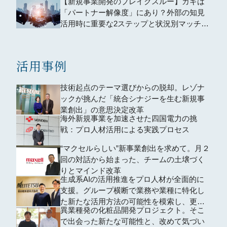
【新規事業開発のブレイクスルー】カギは
「パートナー解像度」にあり？外部の知見
活用時に重要な2ステップと状況別マッチン
グ術
活用事例
技術起点のテーマ選びからの脱却。レゾナ
ックが挑んだ「統合シナジーを生む新規事
業創出」の意思決定改革
海外新規事業を加速させた四国電力の挑
戦：プロ人材活用による実践プロセス
“マクセルらしい”新事業創出を求めて。月２
回の対話から始まった、チームの土壌づく
りとマインド改革
生成系AIの活用推進をプロ人材が全面的に
支援。グループ横断で業務や業種に特化し
た新たな活用方法の可能性を模索し、更な
異業種発の化粧品開発プロジェクト。そこ
る業務効率化を目指した。
で出会った新たな可能性と、改めて気づい