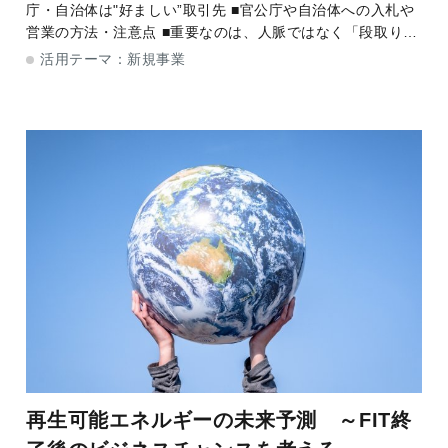
庁・自治体は"好ましい”取引先 ■官公庁や自治体への入札や
営業の方法・注意点 ■重要なのは、人脈ではなく「段取り」
■官公庁・自治体は可能性のある市場&nbsp; 公共マーケット
活用テーマ：
新規事業
は
再生可能エネルギーの未来予測 ～FIT終