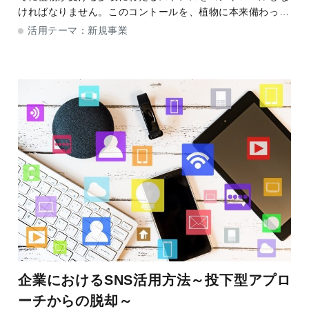
ければなりません。このコントールを、植物に本来備わって
いる力(=免疫力)を利用することで、ストレスを緩和させて
活用テーマ：
新規事業
健全な植物の成長をサポートしてくれる物
企業におけるSNS活用方法～投下型アプロ
ーチからの脱却～