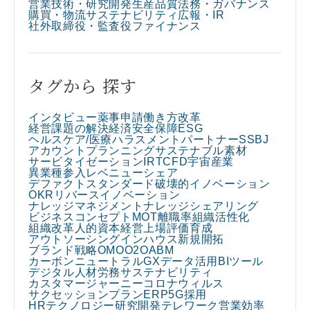
営業
技術・研究開発
生産
品質
法務・ガバナンス
購買・物流
サステナビリティ
広報・IR
社外取締役・監査役
ファイナンス
タグから 探す
インタビュー
薬事申請
働き方改革
経営課題の解決
経済安全保障
ESG
ヘルスケア/医療
ハラスメント
パートナー
SSBJ
アカウントプランニング
サステナブル素材
サービタイゼーション
IR
TCFD
宇宙産業
異業種参入
レベニューシェア
デファクトスタンダード
破壊的イノベーション
OKR
リバースイノベーション
ナレッジマネジメント
ナレッジシェアリング
ビジネスコンセプト
MOT
離職率
組織活性化
組織改革
人的資本経営
上場
評価
育成
アウトソーシング
インハウス
新規開拓
ブランド戦略
OMO
O2O
ABM
カーボンニュートラル
GX
データ活用
BIツール
デジタル人材
労務
サステナビリティ
カスタマージャーニー
コロナウィルス
サクセッションプラン
ERP
5G
採用
HRテクノロジー
研究開発
テレワーク
営業効率