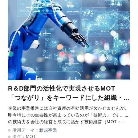
R＆D部門の活性化で実現させるMOT
「つながり」をキーワードにした組織・人
材マネジメントの考え方
企業の事業推進には自社資産の有効活用が欠かせませんが、
昨今特にその重要性が高まっているのが「技術力」です。こ
の技術力を会社の経営と成長に活かす技術経営（MOT：
Management of Technology）視点の取り組みが注目されて
活用テーマ：
新規事業
います。 今回は、この
タグ：
MOT