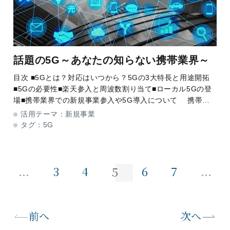
話題の5G～あなたの知らない携帯業界～
目次 ■5Gとは？対応はいつから？5Gの3大特長と用途開拓
■5Gの必要性■楽天参入と周波数割り当て■ローカル5Gの登
場■携帯業界での新規事業参入や5G導入について 携帯電
話業界では令和元年を5G元年と呼んでいます。既に韓国、
活用テーマ：
新規事業
米国やスイスで
タグ：
5G
...
...
3
4
6
7
5
前へ
次へ