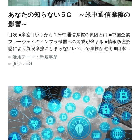
あなたの知らない５G ～米中通信摩擦の
影響～
目次 ■摩擦はいつから？米中通信摩擦の原因とは ■中国企業
ファーウェイのインフラ機器への警戒が強まる ■情報窃盗疑
惑により貿易摩擦にとまらないレベルで摩擦が激化 ■日本へ
の影響は？通信事業者に求められる高度なセキュリティ管理
活用テーマ：
新規事業
■国内導入にあた
タグ：
5G