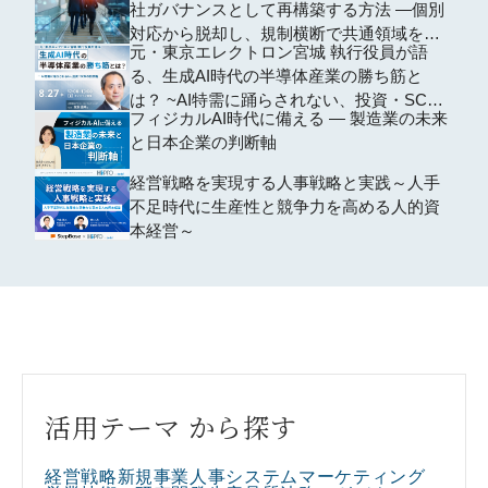
社ガバナンスとして再構築する方法 ―個別
対応から脱却し、規制横断で共通領域を再
元・東京エレクトロン宮城 執行役員が語
編するための全社設計―
る、生成AI時代の半導体産業の勝ち筋と
は？ ~AI特需に踊らされない、投資・SCM
フィジカルAI時代に備える ― 製造業の未来
の判断軸~
と日本企業の判断軸
経営戦略を実現する人事戦略と実践～人手
不足時代に生産性と競争力を高める人的資
本経営～
活用テーマ から探す
経営戦略
新規事業
人事
システム
マーケティング