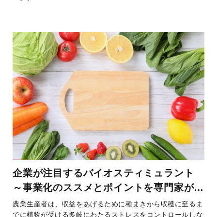
企業が注目するバイオスティミュラント
～事業化のススメとポイントを専門家が解
説～
農業生産者は、収益をあげるために種まきから収穫に至るま
でに植物が受ける多岐にわたるストレスをコントロールしな