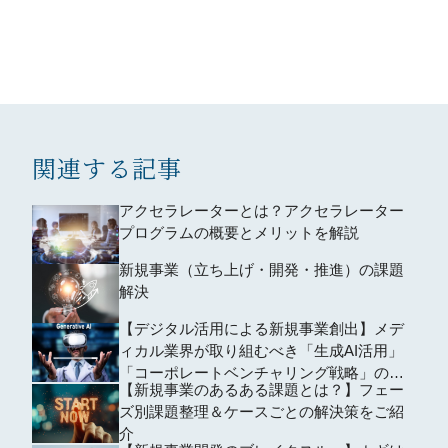
関連する記事
アクセラレーターとは？アクセラレーター
プログラムの概要とメリットを解説
新規事業（立ち上げ・開発・推進）の課題
解決
【デジタル活用による新規事業創出】メデ
ィカル業界が取り組むべき「生成AI活用」
「コーポレートベンチャリング戦略」の道
【新規事業のあるある課題とは？】フェー
とは
ズ別課題整理＆ケースごとの解決策をご紹
介