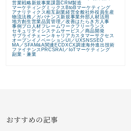
営業戦略
新規事業課題
CRM
製造
マーケティングミックス
BtoBマーケティング
アナリティクス
相互副業
経営全般
社外役員
生産
物流
法務／ガバナンス
新規事業
外部人材活用
地方創生
営業
品質管理／改善
はたらき方
人事
事例
プロ人材
フレームワーク
フリーランス
セキュリティ
システム
サービス／商品開発
サプライチェーン
キャリア
カスタマーサクセス
オープンイノベーション
UI／UX
SNS
SEO
MA／SFA
M&A関連
EC
DX
CX
調達
海外進出
技術
ファイナンス
PR
CSR
AI／IoT
マーケティング
副業・兼業
おすすめの記事