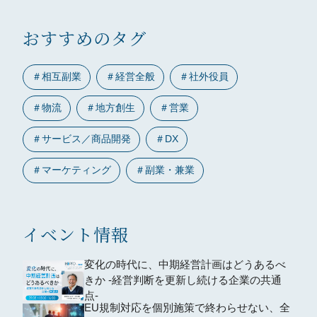
おすすめのタグ
＃
相互副業
＃
経営全般
＃
社外役員
＃
物流
＃
地方創生
＃
営業
＃
サービス／商品開発
＃
DX
＃
マーケティング
＃
副業・兼業
イベント情報
変化の時代に、中期経営計画はどうあるべ
きか -経営判断を更新し続ける企業の共通
点-
EU規制対応を個別施策で終わらせない、全