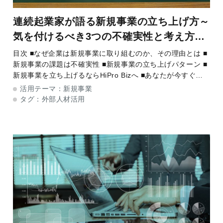
連続起業家が語る新規事業の立ち上げ方～
気を付けるべき3つの不確実性と考え方に
ついて～
目次 ■なぜ企業は新規事業に取り組むのか、その理由とは ■
新規事業の課題は不確実性 ■新規事業の立ち上げパターン ■
新規事業を立ち上げるならHiPro Bizへ ■あなたが今すぐで
きることはなにか なぜ企業は新規事業に取り組むのか
活用テーマ：
新規事業
タグ：
外部人材活用