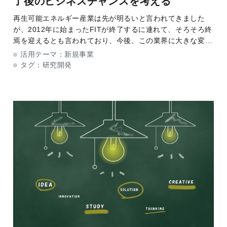
了後のビジネスチャンスを考える
再生可能エネルギー産業は先が明るいと言われてきました
が、2012年に始まったFITが終了するに連れて、そろそろ終
焉を迎えるとも言われており、今後、この業界に大きな変化
がもたらされると想定できます。今回は、再生可能エネルギ
活用テーマ：
新規事業
ー産業の歴史に触れながら今後の市
タグ：
研究開発