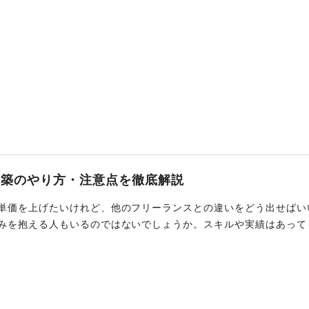
構築のやり方・注意点を徹底解説
単価を上げたいけれど、他のフリーランスとの違いをどう出せばい
みを抱える人もいるのではないでしょうか。スキルや実績はあって
、戦略的なアプローチが不可欠です。本記事では、フリーランスが
めのブランディング戦略について解説します。