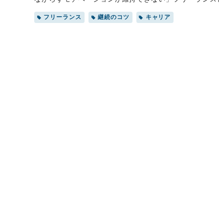
向を見失いそうになることもあるでしょう。本記事では
フリーランス
継続のコツ
キャリア
ちな失敗パターンまでを解説します。目標設定ができな
みてください。