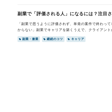
副業で「評価される人」になるには？注目
「副業で思うように評価されず、単発の案件で終わって
からない」副業でキャリアを築くうえで、クライアント
て「またこの人に頼みたい」と思わせる付加価値が、継
副業・兼業
継続のコツ
キャリア
の具体的なポイントから、案件の各フェーズで実践すべ