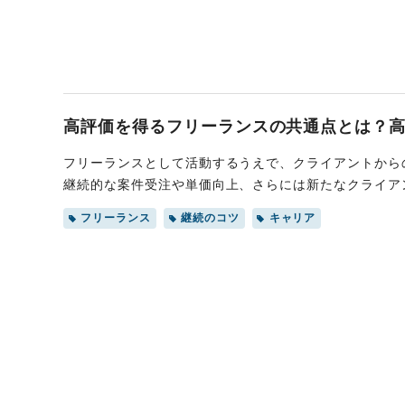
高評価を得るフリーランスの共通点とは？高
フリーランスとして活動するうえで、クライアントから
継続的な案件受注や単価向上、さらには新たなクライア
トから「またこの人と仕事がしたい」と思われる、高評
フリーランス
継続のコツ
キャリア
具体的な方法と、避けるべきNG行動も紹介するので、