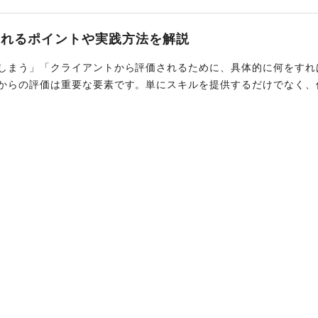
されるポイントや実践方法を解説
しまう」「クライアントから評価されるために、具体的に何をすれ
からの評価は重要な要素です。単にスキルを提供するだけでなく、
続的な活躍の鍵を握ります。本記事では、クライアントが副業人材
き行動、万が一評価を下げてしまった場合の対処法までを解説しま