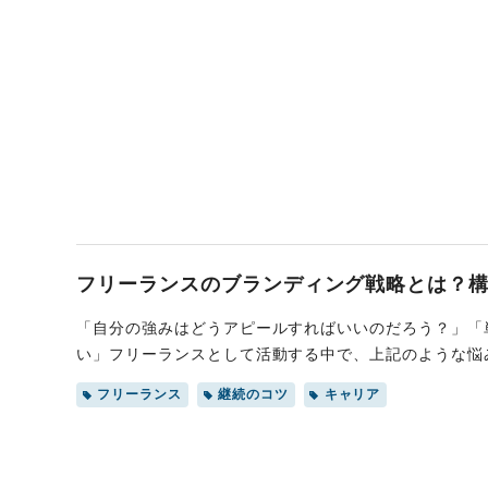
フリーランスのブランディング戦略とは？
「自分の強みはどうアピールすればいいのだろう？」「
い」フリーランスとして活動する中で、上記のような悩
ライアントに的確に伝え、選ばれる存在になるためには
フリーランス
継続のコツ
キャリア
最大化し、クライアントから「選ばれる存在」になるた