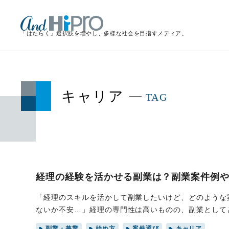
「はたらく」選択肢を増やし、
多様な社会を目指すメディア。
キャリア
TAG
経理の経験を活かせる副業は？副業案件例
「経理のスキルを活かして副業したいけど、どのような
ないか不安…」経理の専門性は高いものの、副業として
なく、本業では得難い経験を積む絶好の機会です。本記
副業・兼業
始め方
案件選び
キャリア