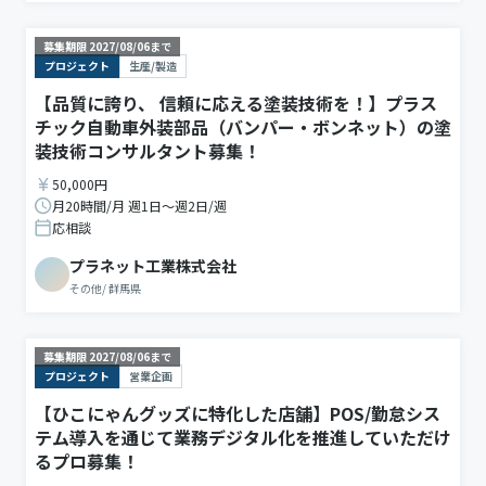
募集期限
2027/08/06
まで
プロジェクト
生産/製造
【品質に誇り、 信頼に応える塗装技術を！】プラス
チック自動車外装部品（バンパー・ボンネット）の塗
装技術コンサルタント募集！
50,000円
月20時間/月 週1日〜週2日/週
応相談
プラネット工業株式会社
その他
/
群馬県
募集期限
2027/08/06
まで
プロジェクト
営業企画
【ひこにゃんグッズに特化した店舗】POS/勤怠シス
テム導入を通じて業務デジタル化を推進していただけ
るプロ募集！