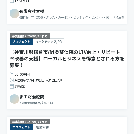
1〜3ヶ月
有限会社大橋
機能性化学（無機・ガラス・カーボン・セラミック・セメント・窯
/
埼玉県
業）
募集期限
2026/09/05
まで
プロジェクト
マーケティング/PR
【神奈川県鎌倉市/鍼灸整体院のLTV向上・リピート
率改善の支援】ローカルビジネスを得意とされる方を
募集！
50,000円
月20時間/月 週1日〜週2日/週
応相談
ますだ治療院
その他医療関連
/
神奈川県
募集期限
2027/08/07
まで
プロジェクト
経理/財務