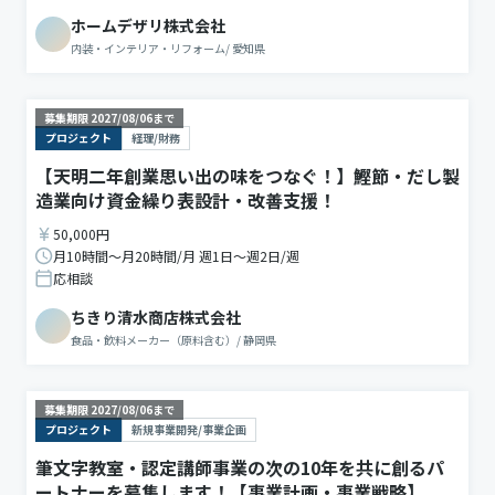
ホームデザリ株式会社
内装・インテリア・リフォーム
/
愛知県
募集期限
2027/08/06
まで
プロジェクト
経理/財務
【天明二年創業思い出の味をつなぐ！】鰹節・だし製
造業向け資金繰り表設計・改善支援！
50,000円
月10時間〜月20時間/月 週1日〜週2日/週
応相談
ちきり清水商店株式会社
食品・飲料メーカー（原料含む）
/
静岡県
募集期限
2027/08/06
まで
プロジェクト
新規事業開発/事業企画
筆文字教室・認定講師事業の次の10年を共に創るパ
ートナーを募集します！【事業計画・事業戦略】