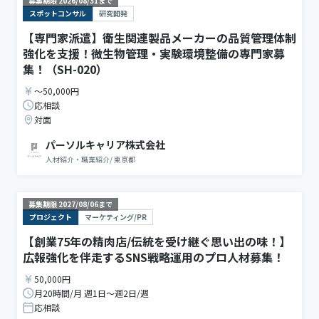
募集期限
2026/08/31
まで
スポットコンサル
研究開発
【専門家派遣】衛生関連製品メーカーの品質管理体制
強化を支援！微生物管理・実験環境整備の専門家募
集！（SH-020）
〜50,000円
応相談
対面
パーソルキャリア株式会社
人材紹介・職業紹介
/
東京都
募集期限
2027/08/06
まで
プロジェクト
マーケティング/PR
【創業75年の精肉店/伝統を受け継ぐ思い出の味！】
広報強化を伴走するSNS戦略運用のプロ人材募集！
50,000円
月20時間/月 週1日〜週2日/週
応相談