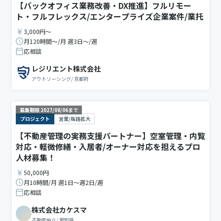
【バックオフィス業務改善・DX推進】フルリモー
ト・フルフレックス/エンタープライズ企業案件/業托
3,000円〜
月120時間〜/月 週3日〜/週
応相談
レジリエント株式会社
アウトソーシング
/
京都府
募集期限
2027/08/06
まで
プロジェクト
営業/販路拡大
【不動産管理の実務支援パートナー】空室管理・内覧
対応・軽微修繕・入居者/オーナー対応を担えるプロ
人材募集！
50,000円
月10時間/月 週1日〜週2日/週
応相談
株式会社カケスマ
不動産仲介
/
愛知県