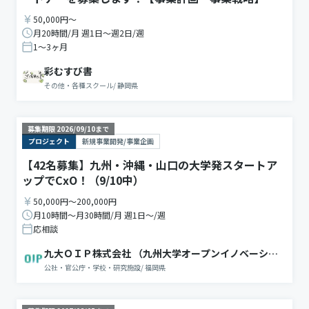
50,000円〜
月20時間/月 週1日〜週2日/週
1〜3ヶ月
彩むすび書
その他・各種スクール
/
静岡県
募集期限
2026/09/10
まで
プロジェクト
新規事業開発/事業企画
【42名募集】九州・沖縄・山口の大学発スタートア
ップでCxO！（9/10中）
50,000円〜200,000円
月10時間〜月30時間/月 週1日〜/週
応相談
九大ＯＩＰ株式会社 （九州大学オープンイノベーショ
ンプラットフォーム）
公社・官公庁・学校・研究施設
/
福岡県