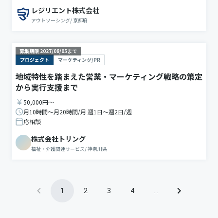
レジリエント株式会社
アウトソーシング
/
京都府
募集期限
2027/08/05
まで
プロジェクト
マーケティング/PR
地域特性を踏まえた営業・マーケティング戦略の策定
から実行支援まで
50,000円〜
月10時間〜月20時間/月 週1日〜週2日/週
応相談
株式会社トリング
福祉・介護関連サービス
/
神奈川県
1
2
3
4
…