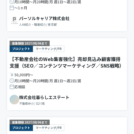
月10時間〜月20時間/月 週1日〜週2日/週
〜1ヶ月
パーソルキャリア株式会社
人材紹介・職業紹介
/
東京都
募集期限
2027/08/06
まで
プロジェクト
マーケティング/PR
【不動産会社のWeb集客強化】売却見込み顧客獲得
支援（SEO／コンテンツマーケティング／SNS戦略）
50,000円〜
月10時間〜月20時間/月 週1日〜週2日/週
応相談
株式会社暮らしエステート
不動産仲介
/
石川県
募集期限
2027/08/06
まで
プロジェクト
マーケティング/PR