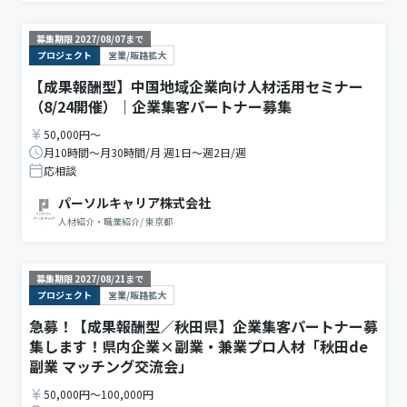
募集期限
2027/08/07
まで
プロジェクト
営業/販路拡大
【成果報酬型】中国地域企業向け人材活用セミナー
（8/24開催）｜企業集客パートナー募集
50,000円〜
月10時間〜月30時間/月 週1日〜週2日/週
応相談
パーソルキャリア株式会社
人材紹介・職業紹介
/
東京都
募集期限
2027/08/21
まで
プロジェクト
営業/販路拡大
急募！【成果報酬型／秋田県】企業集客パートナー募
集します！県内企業×副業・兼業プロ人材「秋田de
副業 マッチング交流会」
50,000円〜100,000円