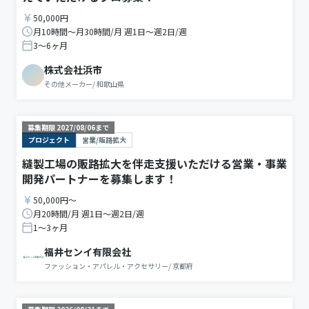
50,000円
月10時間〜月30時間/月 週1日〜週2日/週
3〜6ヶ月
株式会社浜市
その他メーカー
/
和歌山県
募集期限
2027/08/06
まで
プロジェクト
営業/販路拡大
縫製工場の販路拡大を伴走支援いただける営業・事業
開発パートナーを募集します！
50,000円〜
月20時間/月 週1日〜週2日/週
1〜3ヶ月
福井センイ有限会社
ファッション・アパレル・アクセサリー
/
京都府