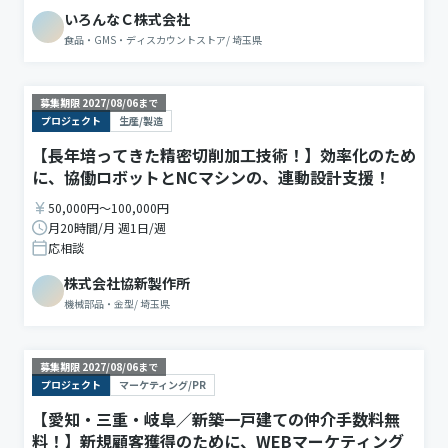
いろんなＣ株式会社
食品・GMS・ディスカウントストア
/
埼玉県
募集期限
2027/08/06
まで
プロジェクト
生産/製造
【長年培ってきた精密切削加工技術！】効率化のため
に、協働ロボットとNCマシンの、連動設計支援！
50,000円〜100,000円
月20時間/月 週1日/週
応相談
株式会社協新製作所
機械部品・金型
/
埼玉県
募集期限
2027/08/06
まで
プロジェクト
マーケティング/PR
【愛知・三重・岐阜／新築一戸建ての仲介手数料無
料！】新規顧客獲得のために、WEBマーケティング