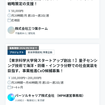
戦略策定の支援！
50,000円
月20時間/月 週1日〜週2日/週
応相談
株式会社三つ葉ホーム
不動産仲介
/
愛知県
募集期限
2026/09/30
まで
プロジェクト
新規事業開発/事業企画
【東京科学大学発スタートアップ創出！】量子センシ
ング技術で海洋・防衛・インフラ分野での社会実装を
目指す、事業推進CxO候補募集！
100,000円〜200,000円
月20時間〜月40時間/月 週1日〜週2日/週
3〜6ヶ月
パーソルキャリア株式会社 （MPM運営事務局）
人材紹介・職業紹介
/
東京都