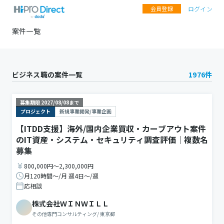
会員登録
ログイン
案件一覧
ビジネス職の案件一覧
1976
件
募集期限
2027/08/08
まで
プロジェクト
新規事業開発/事業企画
【ITDD支援】海外/国内企業買収・カーブアウト案件
のIT資産・システム・セキュリティ調査評価｜複数名
募集
800,000円〜2,300,000円
月120時間〜/月 週4日〜/週
応相談
株式会社ＷＩＮＷＩＬＬ
その他専門コンサルティング
/
東京都