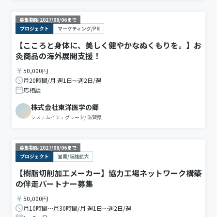
募集期限
2027/08/06
まで
プロジェクト
マーケティング/PR
【こころと身体に、美しく健やかなぬくもりを。】お
灸商品の海外展開支援！
50,000円
月20時間/月 週1日〜週2日/週
応相談
株式会社東洋医学の郷
システムインテグレータ
/
滋賀県
募集期限
2027/08/06
まで
プロジェクト
営業/販路拡大
【樹脂切削加工メーカー】協力工場ネットワーク構築
の伴走パートナー募集
50,000円
月10時間〜月30時間/月 週1日〜週2日/週