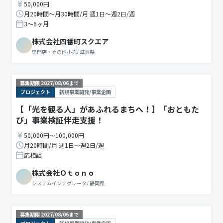
50,000円
月20時間〜月30時間/月 週1日〜週2日/週
3〜6ヶ月
株式会社四番町スクエア
専門店・その他小売
/
滋賀県
募集期限
2027/08/06
まで
プロジェクト
新規事業開発/事業企画
【「光を観る人」があふれるまちへ！】「おともた
び」事業検証伴走支援！
50,000円〜100,000円
月20時間/月 週1日〜週2日/週
応相談
株式会社Ｏｔｏｎｏ
システムインテグレータ
/
静岡県
募集期限
2027/08/06
まで