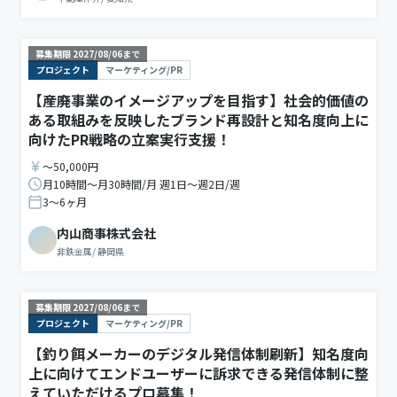
募集期限
2027/08/06
まで
プロジェクト
マーケティング/PR
【産廃事業のイメージアップを目指す】社会的価値の
ある取組みを反映したブランド再設計と知名度向上に
向けたPR戦略の立案実行支援！
〜50,000円
月10時間〜月30時間/月 週1日〜週2日/週
3〜6ヶ月
内山商事株式会社
非鉄金属
/
静岡県
募集期限
2027/08/06
まで
プロジェクト
マーケティング/PR
【釣り餌メーカーのデジタル発信体制刷新】知名度向
上に向けてエンドユーザーに訴求できる発信体制に整
えていただけるプロ募集！