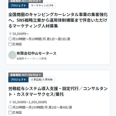
募集期限
2027/08/05
まで
プロジェクト
マーケティング/PR
全国商圏のキャンピングカーレンタル事業の集客強化
へ。SNS戦略立案から運用体制構築まで伴走いただけ
るマーケティング人材募集
50,000円〜
月10時間〜月20時間/月 週1日〜週2日/週
応相談
有限会社中山モータース
自動車ディーラー
/
三重県
募集期限
2027/08/06
まで
プロジェクト
人事企画/人事労務
労務給与システム導入支援・設定代行／コンサルタン
ト・カスタマーサクセス/業托
50,000円〜1,000,000円
月20時間〜月100時間/月 週2日〜週4日/週
応相談