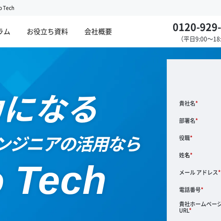
Tech
0120-929
ラム
お役立ち資料
会社概要
（平日9:00～18
力になる
貴社名
部署名
役職
エンジニアの活用なら
姓
o Tech
メール アドレス
電話番号
貴社ホームペー
URL