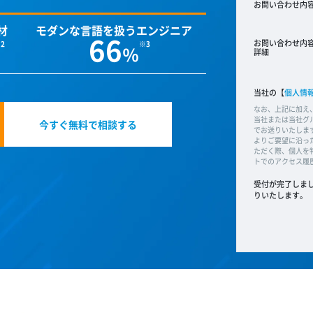
お問い合わせ内
材
モダンな言語を扱うエンジニア
66
お問い合わせ内
％
詳細
当社の【
個人情
なお、上記に加え
当社または当社グ
今すぐ無料で相談する
でお送りいたしま
よりご要望に沿っ
ただく際、個人を
トでのアクセス履
受付が完了しま
りいたします。