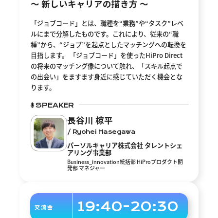
〜 新しいキャリアの描き方 〜
「ジョブコード」とは、職種を“業務”や“タスク”レベ
ルにまで分解したものです。これにより、従来の“職
種”から、“ジョブ”を起点としたマッチングへの転換を
目指します。 「ジョブコード」を使ったHiPro Direct
の将来のマッチング像について触れ、「スキル起点で
の出会い」をますます身近に感じていただく機会とな
ります。
SPEAKER
長谷川 椋平
/ Ryohei Hasegawa
パーソルキャリア株式会社 タレントシェ
アリング事業部
Business_innovation統括部 HiProプロダクト開
発部 マネジャー
19:40-20:30
交 流 会