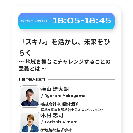
18:05-18:45
SESSION 01
「スキル」を活かし、未来をひ
らく
〜 地域を舞台にチャレンジすることの
意義とは 〜
SPEAKER
横山 遼大朗
/ Ryotaro Yokoyama
株式会社中川政七商店
産地支援事業部 経営支援課 コンサルタント
木村 忠司
/ Tadashi Kimura
浜弥鰹節株式会社