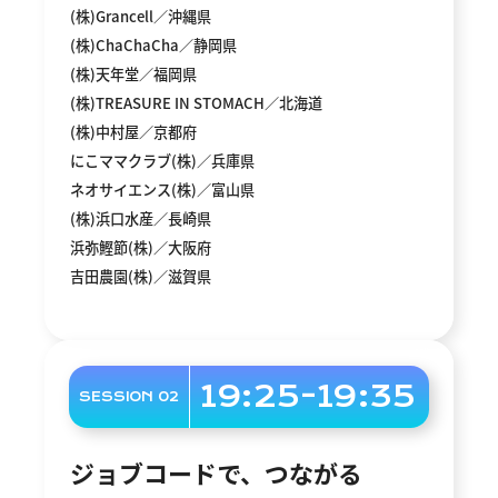
(株)Grancell／沖縄県
(株)ChaChaCha／静岡県
(株)天年堂／福岡県
(株)TREASURE IN STOMACH／北海道
(株)中村屋／京都府
にこママクラブ(株)／兵庫県
ネオサイエンス(株)／富山県
(株)浜口水産／長崎県
浜弥鰹節(株)／大阪府
吉田農園(株)／滋賀県
19:25-19:35
SESSION 02
ジョブコードで、つながる