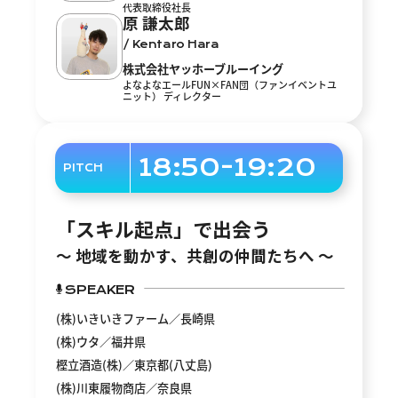
代表取締役社長
原 謙太郎
/ Kentaro Hara
株式会社ヤッホーブルーイング
よなよなエールFUN×FAN団（ファンイベントユ
ニット） ディレクター
18:50-19:20
PITCH
「スキル起点」で出会う
〜 地域を動かす、共創の仲間たちへ 〜
SPEAKER
(株)いきいきファーム／長崎県
(株)ウタ／福井県
樫立酒造(株)／東京都(八丈島)
(株)川東履物商店／奈良県