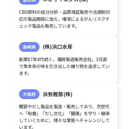
CBD原料の成分分析・品質保証販売や法規制対
応の製品開発に加え、唾液によるがんリスクチ
ェック製品も販売しています。
(株)浜口水産
長崎県
創業87年4代続く、蒲鉾製造販売会社。3兄弟
で魚本来の味を引き出した練り物を追求してい
ます。
浜弥鰹節(株)
大阪府
鰹節やだし製品を製造・販売しており、次世代
へ「和食」「だし文化」「健康」を守り・継承
していくために、様々な業態へチャレンジして
います。