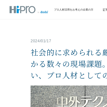
サービス
イベント情報
お役立ち記
プロ人材活用をお考えの企業の方
2024/01/17
社会的に求められる
かる数々の現場課題
い、プロ人材として