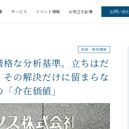
事
サービス
イベント情報
お役立ち記事
お問い合
技術・研究開発
厳格な分析基準。立ちはだ
。その解決だけに留まらな
の「介在価値」