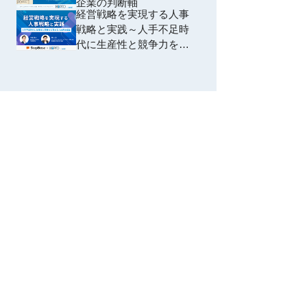
企業の判断軸
の判断軸~
経営戦略を実現する人事
戦略と実践～人手不足時
代に生産性と競争力を高
める人的資本経営～