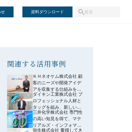
わせ
資料ダウンロード
関連する活用事例
ＫＨネオケム株式会社 顧
客のニーズや開発アイデ
アを収集する仕組みを構
ダイキン工業株式会社 プ
築。累計100件以上のアイ
ロフェッショナル人材と
デアが集まり、組織の意
タッグを組み、新しい知
識改革にも影響を与え
三井化学株式会社 専門性
財のあり方を検討。新規
る。
の高い知見を得て、マテ
事業創出に向けた、テー
リアルズ・インフォマテ
マづくりにも手応え
弥生株式会社 蓄積してき
ィクスを活用した研究開