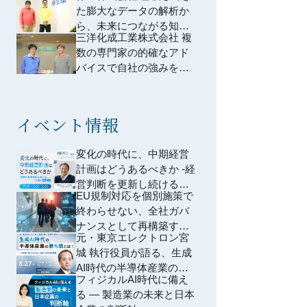
た膨大なデータの解析か
発を本格化
ら、未来につながる知見
三洋化成工業株式会社 複
を
数の専門家の的確なアド
バイスで自社の強みを再
認識。 新事業の目指すべ
き方向性が明確に
イベント情報
変化の時代に、中期経営
計画はどうあるべきか -経
営判断を更新し続ける企
EU規制対応を個別施策で
業の共通点-
終わらせない、全社ガバ
ナンスとして再構築する
元・東京エレクトロン宮
方法 ―個別対応から脱却
城 執行役員が語る、生成
し、規制横断で共通領域
AI時代の半導体産業の勝
を再編するための全社設
フィジカルAI時代に備え
ち筋とは？ ~AI特需に踊
計―
る ― 製造業の未来と日本
らされない、投資・SCM