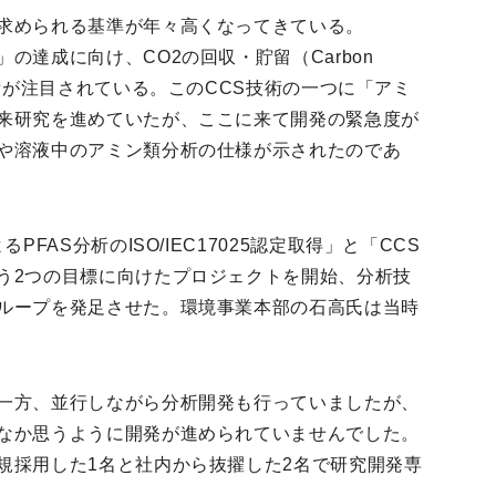
求められる基準が年々高くなってきている。
の達成に向け、CO2の回収・貯留（Carbon
 ; CCS）技術が注目されている。このCCS技術の一つに「アミ
来研究を進めていたが、ここに来て開発の緊急度が
や溶液中のアミン類分析の仕様が示されたのであ
FAS分析のISO/IEC17025認定取得」と「CCS
う2つの目標に向けたプロジェクトを開始、分析技
ループを発足させた。環境事業本部の石高氏は当時
一方、並行しながら分析開発も行っていましたが、
なか思うように開発が進められていませんでした。
規採用した1名と社内から抜擢した2名で研究開発専