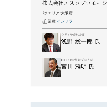
株式会社エスコプロモー
エリア:
大阪府
業種:
インフラ
会長 / 管理部次長
浅野 総一郎 氏
HiPro Biz登録プロ人材
宮川 雅明 氏