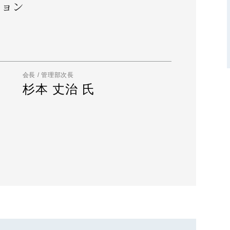
ション
会長 / 管理部次長
杉本 丈治 氏