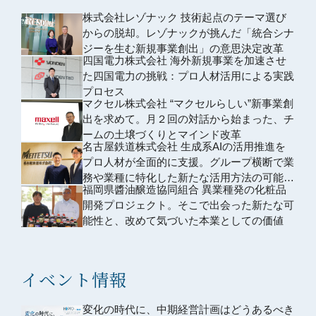
株式会社レゾナック 技術起点のテーマ選び
からの脱却。レゾナックが挑んだ「統合シナ
ジーを生む新規事業創出」の意思決定改革
四国電力株式会社 海外新規事業を加速させ
た四国電力の挑戦：プロ人材活用による実践
プロセス
マクセル株式会社 “マクセルらしい”新事業創
出を求めて。月２回の対話から始まった、チ
ームの土壌づくりとマインド改革
名古屋鉄道株式会社 生成系AIの活用推進を
プロ人材が全面的に支援。グループ横断で業
務や業種に特化した新たな活用方法の可能性
福岡県醬油醸造協同組合 異業種発の化粧品
を模索し、更なる業務効率化を目指した。
開発プロジェクト。そこで出会った新たな可
能性と、改めて気づいた本業としての価値
イベント情報
変化の時代に、中期経営計画はどうあるべき