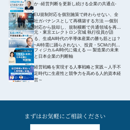
か -経営判断を更新し続ける企業の共通点-
EU規制対応を個別施策で終わらせない、全
社ガバナンスとして再構築する方法 ―個別
対応から脱却し、規制横断で共通領域を再編
元・東京エレクトロン宮城 執行役員が語
するための全社設計―
る、生成AI時代の半導体産業の勝ち筋とは？
~AI特需に踊らされない、投資・SCMの判断
フィジカルAI時代に備える ― 製造業の未来
軸~
と日本企業の判断軸
経営戦略を実現する人事戦略と実践～人手不
足時代に生産性と競争力を高める人的資本経
営～
まずはお気軽にご相談ください