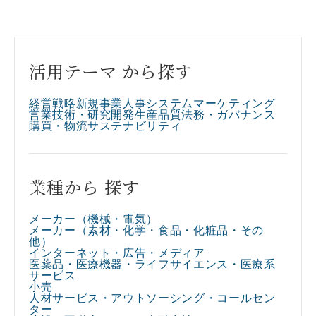
活用テーマ から探す
経営戦略
新規事業
人事
システム
マーケティング
営業
技術・研究開発
生産
品質
法務・ガバナンス
購買・物流
サステナビリティ
業種から 探す
メーカー（機械・電気）
メーカー（素材・化学・食品・化粧品・その
他）​
インターネット・広告・メディア​
医薬品・医療機器・ライフサイエンス・医療系
サービス​
小売​
人材サービス・アウトソーシング・コールセン
ター​