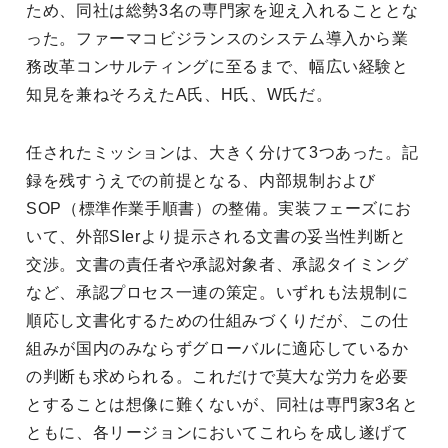
ため、同社は総勢3名の専門家を迎え入れることとな
った。ファーマコビジランスのシステム導入から業
務改革コンサルティングに至るまで、幅広い経験と
知見を兼ねそろえたA氏、H氏、W氏だ。
任されたミッションは、大きく分けて3つあった。記
録を残すうえでの前提となる、内部規制および
SOP（標準作業手順書）の整備。実装フェーズにお
いて、外部SIerより提示される文書の妥当性判断と
交渉。文書の責任者や承認対象者、承認タイミング
など、承認プロセス一連の策定。いずれも法規制に
順応し文書化するための仕組みづくりだが、この仕
組みが国内のみならずグローバルに適応しているか
の判断も求められる。これだけで莫大な労力を必要
とすることは想像に難くないが、同社は専門家3名と
ともに、各リージョンにおいてこれらを成し遂げて