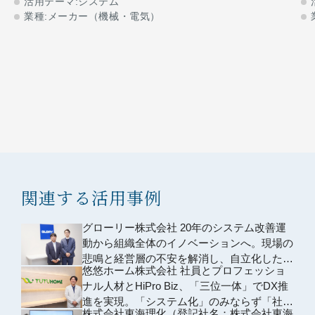
進行
活用テーマ:システム
業種:メーカー（機械・電気）
関連する活用事例
グローリー株式会社 20年のシステム改善運
動から組織全体のイノベーションへ。現場の
悲鳴と経営層の不安を解消し、自立化した組
悠悠ホーム株式会社 社員とプロフェッショ
織による改革が進行
ナル人材とHiPro Biz、「三位一体」でDX推
進を実現。「システム化」のみならず「社員
株式会社東海理化（登記社名：株式会社東海