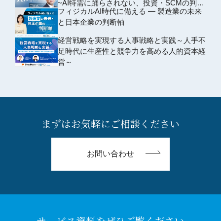
~AI特需に踊らされない、投資・SCMの判断
フィジカルAI時代に備える ― 製造業の未来
軸~
と日本企業の判断軸
経営戦略を実現する人事戦略と実践～人手不
足時代に生産性と競争力を高める人的資本経
営～
まずはお気軽にご相談ください
お問い合わせ
サービス資料をぜひご覧ください