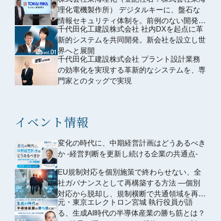
の意識」にも変革を創出
理化電機製作所） デジタルキーに、盤石な
情報セキュリティ体制を。前例のない開発事
千代田化工建設株式会社 社内DXを起点に革
例を、実用化まで徹底伴走
新的システムを共同開発。新会社を設立し世
界へと展開
千代田化工建設株式会社 プラント設計業務
の効率化を実現する革新的なシステムを、専
門家とのタッグで実現
イベント情報
変化の時代に、中期経営計画はどうあるべき
か -経営判断を更新し続ける企業の共通点-
EU規制対応を個別施策で終わらせない、全
社ガバナンスとして再構築する方法 ―個別
対応から脱却し、規制横断で共通領域を再編
元・東京エレクトロン宮城 執行役員が語
するための全社設計―
る、生成AI時代の半導体産業の勝ち筋とは？