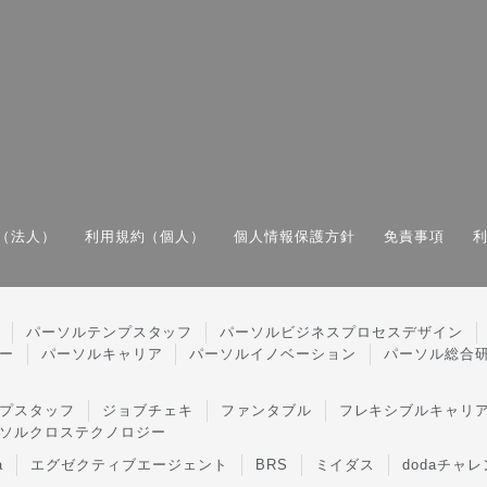
（法人）
利用規約（個人）
個人情報保護方針
免責事項
パーソルテンプスタッフ
パーソルビジネスプロセスデザイン
ー
パーソルキャリア
パーソルイノベーション
パーソル総合
プスタッフ
ジョブチェキ
ファンタブル
フレキシブルキャリ
ソルクロステクノロジー
a
エグゼクティブエージェント
BRS
ミイダス
dodaチャ