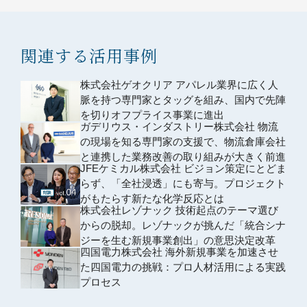
関連する活用事例
株式会社ゲオクリア アパレル業界に広く人
脈を持つ専門家とタッグを組み、国内で先陣
を切りオフプライス事業に進出
ガデリウス・インダストリー株式会社 物流
の現場を知る専門家の支援で、物流倉庫会社
と連携した業務改善の取り組みが大きく前進
JFEケミカル株式会社 ビジョン策定にとどま
らず、「全社浸透」にも寄与。プロジェクト
がもたらす新たな化学反応とは
株式会社レゾナック 技術起点のテーマ選び
からの脱却。レゾナックが挑んだ「統合シナ
ジーを生む新規事業創出」の意思決定改革
四国電力株式会社 海外新規事業を加速させ
た四国電力の挑戦：プロ人材活用による実践
プロセス