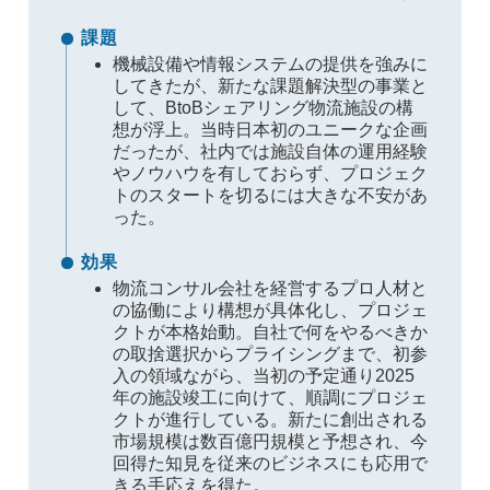
課題
機械設備や情報システムの提供を強みに
してきたが、新たな課題解決型の事業と
して、BtoBシェアリング物流施設の構
想が浮上。当時日本初のユニークな企画
だったが、社内では施設自体の運用経験
やノウハウを有しておらず、プロジェク
トのスタートを切るには大きな不安があ
った。
効果
物流コンサル会社を経営するプロ人材と
の協働により構想が具体化し、プロジェ
クトが本格始動。自社で何をやるべきか
の取捨選択からプライシングまで、初参
入の領域ながら、当初の予定通り2025
年の施設竣工に向けて、順調にプロジェ
クトが進行している。新たに創出される
市場規模は数百億円規模と予想され、今
回得た知見を従来のビジネスにも応用で
きる手応えを得た。