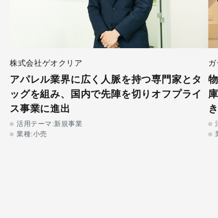
ガ
株式会社ゲオクリア
アパレル業界に広く人脈を持つ専門家とタ
ッグを組み、国内で先陣を切りオフプライ
ス事業に進出
活用テーマ:新規事業
業種:小売​