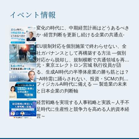
イベント情報
変化の時代に、中期経営計画はどうあるべき
か -経営判断を更新し続ける企業の共通点-
EU規制対応を個別施策で終わらせない、全
社ガバナンスとして再構築する方法 ―個別
対応から脱却し、規制横断で共通領域を再編
元・東京エレクトロン宮城 執行役員が語
するための全社設計―
る、生成AI時代の半導体産業の勝ち筋とは？
~AI特需に踊らされない、投資・SCMの判断
フィジカルAI時代に備える ― 製造業の未来
軸~
と日本企業の判断軸
経営戦略を実現する人事戦略と実践～人手不
足時代に生産性と競争力を高める人的資本経
営～