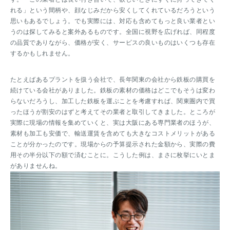
れる」という間柄や、顔なじみだから安くしてくれているだろうという
思いもあるでしょう。でも実際には、対応も含めてもっと良い業者とい
うのは探してみると案外あるものです。全国に視野を広げれば、同程度
の品質でありながら、価格が安く、サービスの良いものはいくつも存在
するかもしれません。
たとえばあるプラントを扱う会社で、長年関東の会社から鉄板の購買を
続けている会社がありました。鉄板の素材の価格はどこでもそうは変わ
らないだろうし、加工した鉄板を運ぶことを考慮すれば、関東圏内で買
ったほうが割安のはずと考えてその業者と取引してきました。ところが
実際に現場の情報を集めていくと、実は大阪にある専門業者のほうが、
素材も加工も安価で、輸送運賃を含めても大きなコストメリットがある
ことが分かったのです。現場からの予算提示された金額から、実際の費
用その半分以下の額で済むことに。こうした例は、まさに枚挙にいとま
がありませんね。