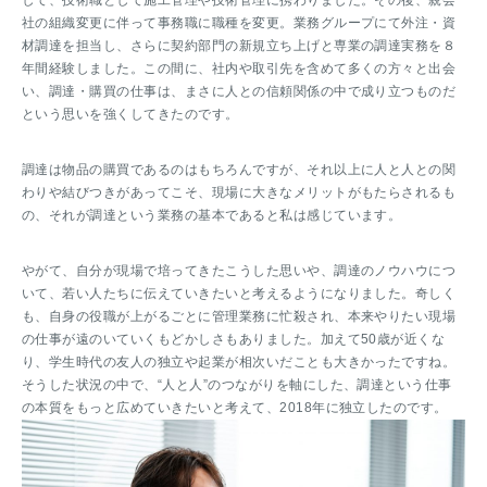
して、技術職として施工管理や技術管理に携わりました。その後、親会
社の組織変更に伴って事務職に職種を変更。業務グループにて外注・資
材調達を担当し、さらに契約部門の新規立ち上げと専業の調達実務を８
年間経験しました。この間に、社内や取引先を含めて多くの方々と出会
い、調達・購買の仕事は、まさに人との信頼関係の中で成り立つものだ
という思いを強くしてきたのです。
調達は物品の購買であるのはもちろんですが、それ以上に人と人との関
わりや結びつきがあってこそ、現場に大きなメリットがもたらされるも
の、それが調達という業務の基本であると私は感じています。
やがて、自分が現場で培ってきたこうした思いや、調達のノウハウにつ
いて、若い人たちに伝えていきたいと考えるようになりました。奇しく
も、自身の役職が上がるごとに管理業務に忙殺され、本来やりたい現場
の仕事が遠のいていくもどかしさもありました。加えて50歳が近くな
り、学生時代の友人の独立や起業が相次いだことも大きかったですね。
そうした状況の中で、“人と人”のつながりを軸にした、調達という仕事
の本質をもっと広めていきたいと考えて、2018年に独立したのです。