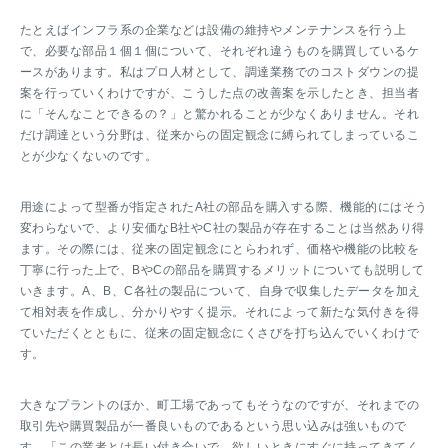
たとえばインフラ系の企業などは設備の維持やメンテナンスを行う上
で、必要な部品１個１個について、それぞれ違うものを購買しているケ
ースがあります。私はプロ人材として、調達業務でのコストダウンの提
案を行っていくわけですが、こうした点の改善案を示したとき、担当者
に「そんなことできるの？」と驚かれることが少なくありません。それ
だけ調達という分野は、従来からの固定観念に縛られてしまっているこ
とが少なくないのです。
用途によって型番が指定されたA社の部品を購入する際、機能的にはそう
変わらないで、より安価なB社やC社の製品が存在することは当然あり得
ます。その際には、従来の固定観念にとらわれず、価格や機能の比較を
丁寧に行った上で、BやCの部品を購買するメリットについても説明して
いきます。A、B、C各社の製品について、自身で収集したデータを加え
て相対表を作成し、分かりやすく提示。それによって新たな気付きを得
ていただくとともに、従来の固定観念にくさびを打ち込んでいくわけで
す。
大きなプラントのほか、町工場であってもそうなのですが、それまでの
取引先や購買製品が一番良いものであるという思い込みは強いもので
す。「この業者とは長い付き合いで、欲しいときにすぐに持ってきてく