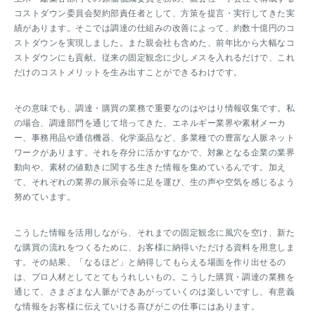
コストダウン委員会契約部責任者として、方策を提言・実行してきた実
績があります。そこでは調達の仕組みの改善によって、約数十億円のコ
ストダウンを実現しました。また親会社も含めた、前年比から大幅なコ
ストダウンにも貢献。従来の固定観念に少しメスを入れるだけで、これ
だけのコストメリットを生み出すことができるわけです。
その意味でも、調達・購買の業務で重要なのはやはり情報収集です。私
の場合、調達部門を通じて培ってきた、エネルギー業界や素材メーカ
ー、事務用品や通信機器、化学薬品など、多業種での豊富な人脈ネット
ワークがあります。それを存分に活かすなかで、対象となる企業の業界
動向や、素材の値動きに関する生きた情報を集めているんです。加え
て、それぞれの業界の展示会等に足を運び、生の声や空気を感じるよう
努めています。
こうした情報を活用しながら、それまでの固定観念に風穴を空け、新た
な購買の流れをつくるために、お客様に納得いただける資料を用意しま
す。その結果、「なるほど」と納得してもらえる場面を作り出せるの
は、プロ人材としてとてもうれしいもの。こうした購買・調達の業務を
通じて、さまざまな人脈ができあがっていくのは楽しいですし、有意義
な情報をお客様に伝えていける喜びがこの仕事にはあります。