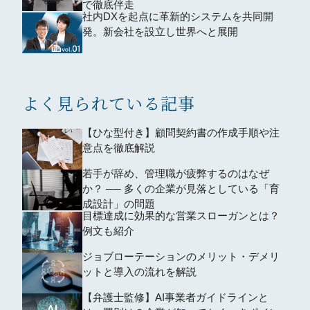
で徹底伴走
社内DXを起点に革新的システムを共同開
発。新会社を設立し世界へと展開
よく見られている記事
【ひな型付き】顧問契約書の作成手順や注
意点を徹底解説
若手が辞め、管理職が疲弊するのはなぜ
か？ ── 多くの企業が見落としている「育
成設計」の問題
目標達成に効果的な営業スローガンとは？
例文も紹介
ジョブローテーションのメリット・デメリ
ットと導入の流れを解説
【弁護士監修】AI事業者ガイドラインと