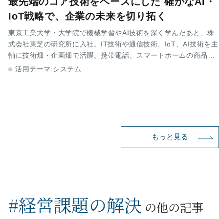
最先端のコア技術をベースにした 確かなAI・
IoT戦略で、企業の未来を切り拓く
東京工業大学・大学院で機械学習やAI技術を深く学んだあと、株
式会社東芝の研究所に入社。IT技術や通信技術、IoT、AI技術を主
軸に技術畑・企画畑で活躍。携帯電話、スマートホームの商品戦
略や技術戦略担当として多数の新規事業企画にも携わった。2016
活用テーマ:システム
年、株式会社東芝を早期退職して株式会社ブライトビジョンを設
立。IoT、AI、IT技術のコンサルタントとして、AI・IoT新技術に
関する調査や商品企画提案、試作開発、アライアンス先紹介など
を中心に多くの支援実績を有している。
もっと見る
#経営課題の解決
の他の記事