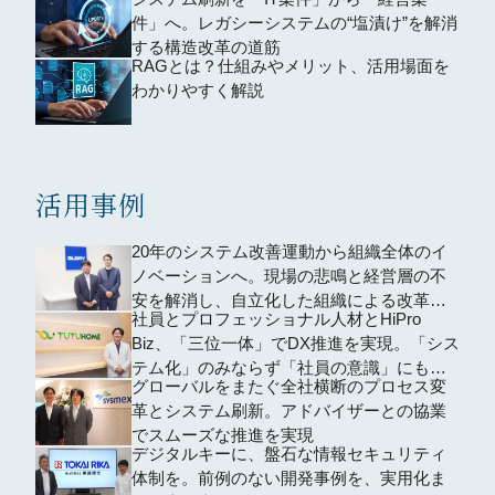
件」へ。レガシーシステムの“塩漬け”を解消
する構造改革の道筋
RAGとは？仕組みやメリット、活用場面を
わかりやすく解説
活用事例
20年のシステム改善運動から組織全体のイ
ノベーションへ。現場の悲鳴と経営層の不
安を解消し、自立化した組織による改革が
社員とプロフェッショナル人材とHiPro
進行
Biz、「三位一体」でDX推進を実現。「シス
テム化」のみならず「社員の意識」にも変
グローバルをまたぐ全社横断のプロセス変
革を創出
革とシステム刷新。アドバイザーとの協業
でスムーズな推進を実現
デジタルキーに、盤石な情報セキュリティ
体制を。前例のない開発事例を、実用化ま