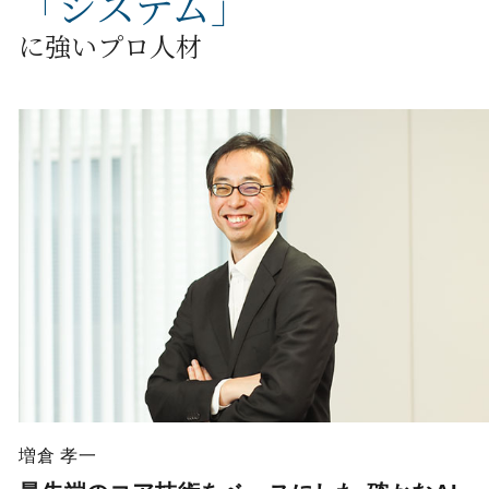
「
システム
」
に強いプロ人材
増倉 孝一