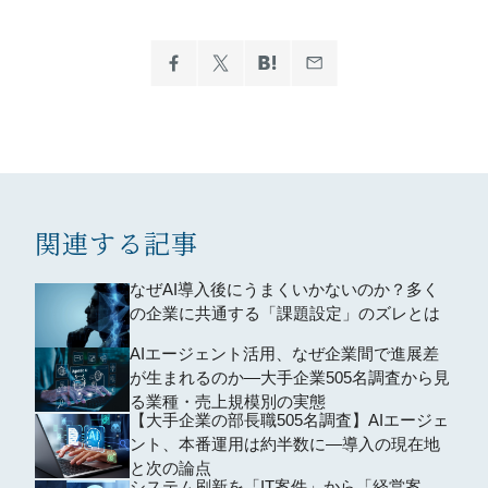
関連する記事
なぜAI導入後にうまくいかないのか？多く
の企業に共通する「課題設定」のズレとは
AIエージェント活用、なぜ企業間で進展差
が生まれるのか―大手企業505名調査から見
る業種・売上規模別の実態
【大手企業の部長職505名調査】AIエージェ
ント、本番運用は約半数に―導入の現在地
と次の論点
システム刷新を「IT案件」から「経営案