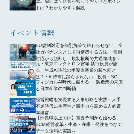
は。罰則は？企業が知っておくべきポイン
トは？わかりやすく解説
イベント情報
EU規制対応を個別施策で終わらせない、全
社ガバナンスとして再構築する方法 ―個別
対応から脱却し、規制横断で共通領域を再
元・東京エレクトロン宮城 執行役員が語
編するための全社設計―
る、生成AI時代の半導体産業の勝ち筋と
は？ ~AI特需に踊らされない、投資・SCM
フィジカルAI時代に備える ― 製造業の未来
の判断軸~
と日本企業の判断軸
経営戦略を実現する人事戦略と実践～人手
不足時代に生産性と競争力を高める人的資
本経営～
【部長職以上向け】需要予測から始める
SCM経営改革～生産・在庫・発注をつなぐ
データ活用の実践～