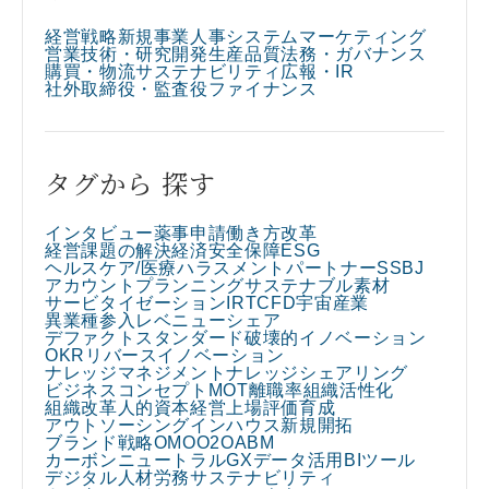
経営戦略
新規事業
人事
システム
マーケティング
営業
技術・研究開発
生産
品質
法務・ガバナンス
購買・物流
サステナビリティ
広報・IR
社外取締役・監査役
ファイナンス
タグから 探す
インタビュー
薬事申請
働き方改革
経営課題の解決
経済安全保障
ESG
ヘルスケア/医療
ハラスメント
パートナー
SSBJ
アカウントプランニング
サステナブル素材
サービタイゼーション
IR
TCFD
宇宙産業
異業種参入
レベニューシェア
デファクトスタンダード
破壊的イノベーション
OKR
リバースイノベーション
ナレッジマネジメント
ナレッジシェアリング
ビジネスコンセプト
MOT
離職率
組織活性化
組織改革
人的資本経営
上場
評価
育成
アウトソーシング
インハウス
新規開拓
ブランド戦略
OMO
O2O
ABM
カーボンニュートラル
GX
データ活用
BIツール
デジタル人材
労務
サステナビリティ