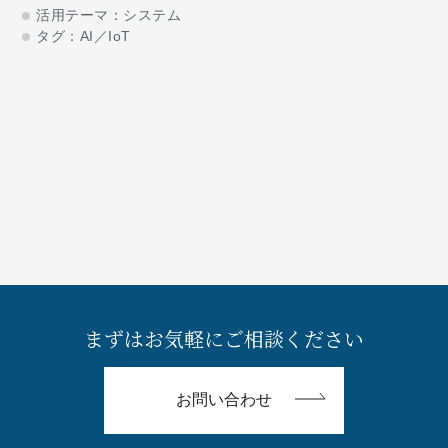
する企業が増えています。その一方で、導入当初の期待感と現状
活用テーマ：
システム
との間に少なからずギャッ
タグ：
AI／IoT
まずはお気軽にご相談ください
お問い合わせ