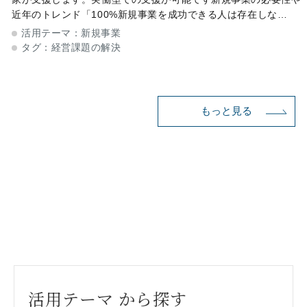
近年のトレンド「100%新規事業を成功できる人は存在しな
い」、これが新規事業の特徴です。多くの経営資源と時間を必要
活用テーマ：
新規事業
とするため、最近は企業同士のコ
タグ：
経営課題の解決
もっと見る
活用テーマ から探す