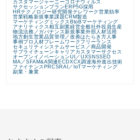
カスタマージャーニー
コロナウィルス
サクセッションプラン
ERP
5G
採用
HRテクノロジー
研究開発
テレワーク
営業効率
営業戦略
新規事業課題
CRM
製造
マーケティングミックス
BtoBマーケティング
アナリティクス
相互副業
経営全般
社外役員
生産
物流
法務／ガバナンス
新規事業
外部人材活用
地方創生
営業
品質管理／改善
はたらき方
人事
事例
プロ人材
フレームワーク
フリーランス
セキュリティ
システム
サービス／商品開発
サプライチェーン
キャリア
カスタマーサクセス
オープンイノベーション
UI／UX
SNS
SEO
MA／SFA
M&A関連
EC
DX
CX
調達
海外進出
技術
ファイナンス
PR
CSR
AI／IoT
マーケティング
副業・兼業