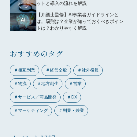
ットと導入の流れを解説
【弁護士監修】AI事業者ガイドラインと
は。罰則は？企業が知っておくべきポイン
トは？わかりやすく解説
おすすめのタグ
＃
相互副業
＃
経営全般
＃
社外役員
＃
物流
＃
地方創生
＃
営業
＃
サービス／商品開発
＃
DX
＃
マーケティング
＃
副業・兼業