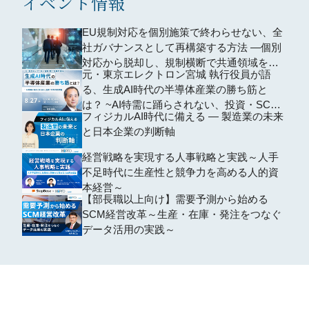
イベント情報
EU規制対応を個別施策で終わらせない、全
社ガバナンスとして再構築する方法 ―個別
対応から脱却し、規制横断で共通領域を再
元・東京エレクトロン宮城 執行役員が語
編するための全社設計―
る、生成AI時代の半導体産業の勝ち筋と
は？ ~AI特需に踊らされない、投資・SCM
フィジカルAI時代に備える ― 製造業の未来
の判断軸~
と日本企業の判断軸
経営戦略を実現する人事戦略と実践～人手
不足時代に生産性と競争力を高める人的資
本経営～
【部長職以上向け】需要予測から始める
SCM経営改革～生産・在庫・発注をつなぐ
データ活用の実践～