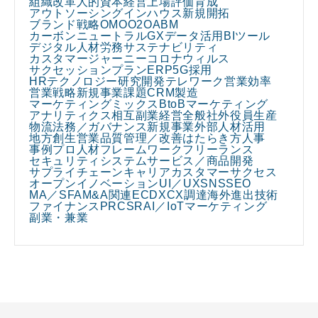
組織改革
人的資本経営
上場
評価
育成
アウトソーシング
インハウス
新規開拓
ブランド戦略
OMO
O2O
ABM
カーボンニュートラル
GX
データ活用
BIツール
デジタル人材
労務
サステナビリティ
カスタマージャーニー
コロナウィルス
サクセッションプラン
ERP
5G
採用
HRテクノロジー
研究開発
テレワーク
営業効率
営業戦略
新規事業課題
CRM
製造
マーケティングミックス
BtoBマーケティング
アナリティクス
相互副業
経営全般
社外役員
生産
物流
法務／ガバナンス
新規事業
外部人材活用
地方創生
営業
品質管理／改善
はたらき方
人事
事例
プロ人材
フレームワーク
フリーランス
セキュリティ
システム
サービス／商品開発
サプライチェーン
キャリア
カスタマーサクセス
オープンイノベーション
UI／UX
SNS
SEO
MA／SFA
M&A関連
EC
DX
CX
調達
海外進出
技術
ファイナンス
PR
CSR
AI／IoT
マーケティング
副業・兼業