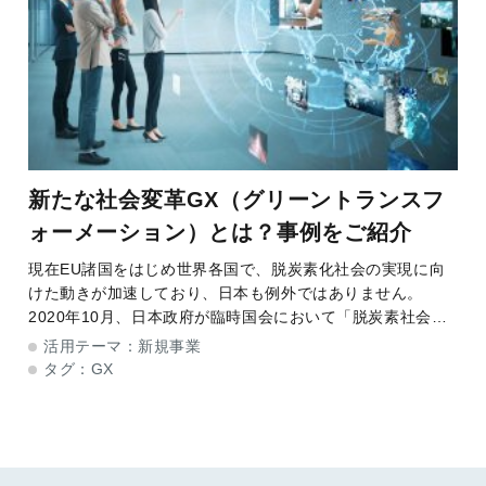
新たな社会変革GX（グリーントランスフ
ォーメーション）とは？事例をご紹介
現在EU諸国をはじめ世界各国で、脱炭素化社会の実現に向
けた動きが加速しており、日本も例外ではありません。
2020年10月、日本政府が臨時国会において「脱炭素社会の
実現を目指す」と宣言して以降、GX（グリーントランスフ
活用テーマ：
新規事業
ォーメーション）という言葉が市場で注目を
タグ：
GX