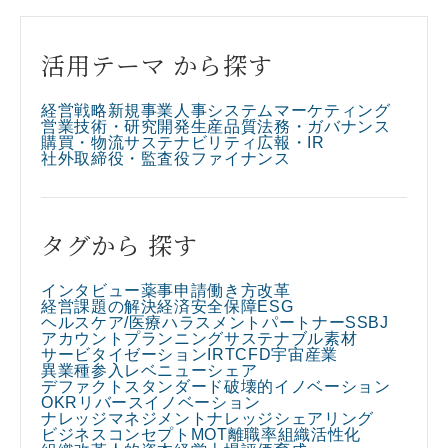
活用テーマ から探す
経営戦略
新規事業
人事
システム
マーケティング
営業
技術・研究開発
生産
品質
法務・ガバナンス
購買・物流
サステナビリティ
広報・IR
社外取締役・監査役
ファイナンス
タグから 探す
インタビュー
薬事申請
働き方改革
経営課題の解決
経済安全保障
ESG
ヘルスケア/医療
ハラスメント
パートナー
SSBJ
アカウントプランニング
サステナブル素材
サービタイゼーション
IR
TCFD
宇宙産業
異業種参入
レベニューシェア
デファクトスタンダード
破壊的イノベーション
OKR
リバースイノベーション
ナレッジマネジメント
ナレッジシェアリング
ビジネスコンセプト
MOT
離職率
組織活性化