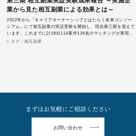
第三期 相互副業実証実験成果報告 ～実施企
業から見た相互副業による効果とは～
2022年から「キャリアオーナーシップとはたらく未来コンソー
シアム」にて相互副業の実証実験を開始し、現在第三期を迎えて
います。これまでに計28社114案件128名のマッチングが実現、
相互副業が誕生しました。今回は相互副業を実施した、日本たば
タグ：
相互副業
こ産業株式会社 人事
まずはお気軽にご相談ください
お問い合わせ