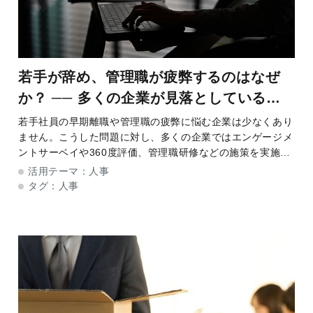
若手が辞め、管理職が疲弊するのはなぜ
か？ ── 多くの企業が見落としている
「育成設計」の問題
若手社員の早期離職や管理職の疲弊に悩む企業は少なくあり
ません。こうした問題に対し、多くの企業ではエンゲージメ
ントサーベイや360度評価、管理職研修などの施策を実施し
ています。しかし、十分な改善につながらず、同じ課題をく
活用テーマ：
人事
り返しているケースも見受けられます。なぜ離
タグ：
人事