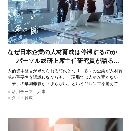
なぜ日本企業の人材育成は停滞するのか
──パーソル総研上席主任研究員が語る人
的資本経営時代の「戦略的OJT」
人的資本経営が求められる時代となり、多くの企業が人材育
成の重要性を認識しながらも、「現場では人材が育たない」
「若手の早期離職が止まらない」というジレンマを抱えてい
るようです。離職防止やイノベーション創出、新規事業推進
活用テーマ：
人事
など、難易度の高いテーマに対応できる人材
タグ：
育成