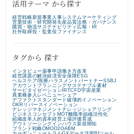
活用テーマ から探す
経営戦略
新規事業
人事
システム
マーケティング
営業
技術・研究開発
生産
品質
法務・ガバナンス
購買・物流
サステナビリティ
広報・IR
社外取締役・監査役
ファイナンス
タグから 探す
インタビュー
薬事申請
働き方改革
経営課題の解決
経済安全保障
ESG
ヘルスケア/医療
ハラスメント
パートナー
SSBJ
アカウントプランニング
サステナブル素材
サービタイゼーション
IR
TCFD
宇宙産業
異業種参入
レベニューシェア
デファクトスタンダード
破壊的イノベーション
OKR
リバースイノベーション
ナレッジマネジメント
ナレッジシェアリング
ビジネスコンセプト
MOT
離職率
組織活性化
組織改革
人的資本経営
上場
評価
育成
アウトソーシング
インハウス
新規開拓
ブランド戦略
OMO
O2O
ABM
カーボンニュートラル
GX
データ活用
BIツール