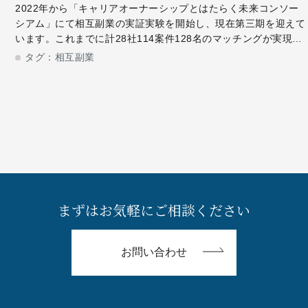
2022年から「キャリアオーナーシップとはたらく未来コンソー
シアム」にて相互副業の実証実験を開始し、現在第三期を迎えて
います。これまでに計28社114案件128名のマッチングが実現、
相互副業が誕生しました。今回は相互副業を実施した、日本たば
タグ：
相互副業
こ産業株式会社 人事
まずはお気軽にご相談ください
お問い合わせ