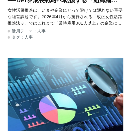
──DEIを成長戦略へ転換する「組織構造
の再設計」とは
女性活躍推進は、いまや企業にとって避けては通れない重要
な経営課題です。2026年4月から施行される「改正女性活躍
推進法※」ではこれまで「常時雇用301人以上」の企業に義
務付けられてきた男女間賃金差異の公表に加え、女性管理職
活用テーマ：
人事
比率の公表も含めて、対象が「常時雇
タグ：
人事