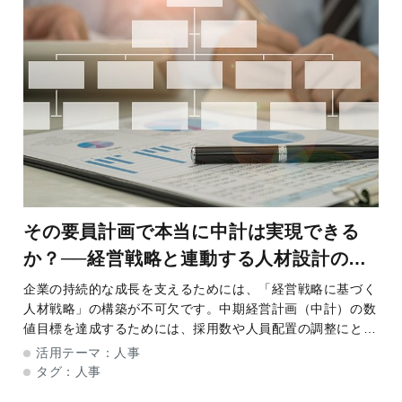
その要員計画で本当に中計は実現できる
か？──経営戦略と連動する人材設計の新
常識
企業の持続的な成長を支えるためには、「経営戦略に基づく
人材戦略」の構築が不可欠です。中期経営計画（中計）の数
値目標を達成するためには、採用数や人員配置の調整にとど
まらず、「どんな人材が、どのようなスキルを持って、どの
活用テーマ：
人事
部署で活躍すれば良いか」という要員計画の
タグ：
人事