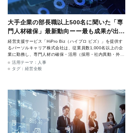
大手企業の部長職以上500名に聞いた「専
門人材確保」最新動向ーー最も成果が出て
いる確保手段とは
経営支援サービス「HiPro Biz（ハイプロ ビズ）」を提供す
るパーソルキャリア株式会社は、従業員数1,000名以上の企
業に勤務し、専門人材の確保・活用（採用・社内異動・外部
人材活用を含む）に関与する部長職以上の500名を対象に、
活用テーマ：
人事
「専門人材確保」に関する
タグ：
経営全般