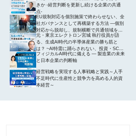
きか -経営判断を更新し続ける企業の共通
点-
EU規制対応を個別施策で終わらせない、全
社ガバナンスとして再構築する方法 ―個別
対応から脱却し、規制横断で共通領域を再
元・東京エレクトロン宮城 執行役員が語
編するための全社設計―
る、生成AI時代の半導体産業の勝ち筋と
は？ ~AI特需に踊らされない、投資・SCM
フィジカルAI時代に備える ― 製造業の未来
の判断軸~
と日本企業の判断軸
経営戦略を実現する人事戦略と実践～人手
不足時代に生産性と競争力を高める人的資
本経営～