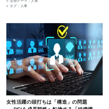
活用テーマ：
人事
は企業に女性活躍の一層の推進を
タグ：
人事
女性活躍の頭打ちは「構造」の問題