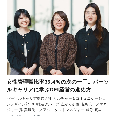
女性管理職比率35.4％の次の一手。パーソ
ルキャリアに学ぶDEI経営の進め方
パーソルキャリア株式会社 カルチャー＆コミュニケーショ
ンデザイン部 DEI推進グループ 左から加藤 杏奈氏 ／マネ
ジャー 孫 美世氏 ／アシスタントマネジャー 國分 真里奈
氏2026年4月1日施行の女性活躍推進法の改正をはじめ、国