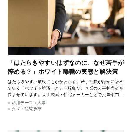
「はたらきやすいはずなのに、なぜ若手が
辞める？」ホワイト離職の実態と解決策
はたらきやすい環境にもかかわらず、若手社員が静かに辞め
ていく「ホワイト離職」という現象が、企業の人事担当者を
悩ませています。大手製薬・住宅メーカーなどで人事部門の
トップを歴任し、現在は組織改革を支援するプロ人材の藤間
活用テーマ：
人事
美樹氏は「ホワイト離職の根底には、不満では
タグ：
組織改革