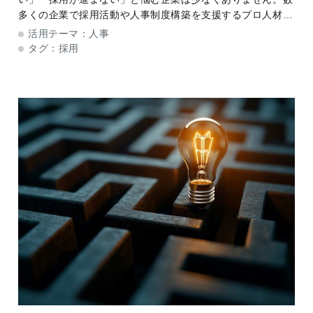
多くの企業で採用活動や人事制度構築を支援するプロ人材の
臼井 令子氏は、「採用がうまくいかない本当の理由は、人
活用テーマ：
人事
事のリソース不足ではなく、採用を支える知識
タグ：
採用