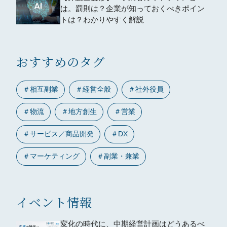
は。罰則は？企業が知っておくべきポイン
トは？わかりやすく解説
おすすめのタグ
＃
相互副業
＃
経営全般
＃
社外役員
＃
物流
＃
地方創生
＃
営業
＃
サービス／商品開発
＃
DX
＃
マーケティング
＃
副業・兼業
イベント情報
変化の時代に、中期経営計画はどうあるべ