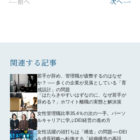
次へ
前へ
関連する記事
若手が辞め、管理職が疲弊するのはなぜ
か？ ── 多くの企業が見落としている「育
成設計」の問題
「はたらきやすいはずなのに、なぜ若手が
辞める？」ホワイト離職の実態と解決策
女性管理職比率35.4％の次の一手。パーソ
ルキャリアに学ぶDEI経営の進め方
女性活躍の頭打ちは「構造」の問題──DEI
を成長戦略へ転換する「組織構造の再設