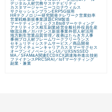
デジタル人材
労務
サステナビリティ
カスタマージャーニー
コロナウィルス
サクセッションプラン
ERP
5G
採用
HRテクノロジー
研究開発
テレワーク
営業効率
営業戦略
新規事業課題
CRM
製造
マーケティングミックス
BtoBマーケティング
アナリティクス
相互副業
経営全般
社外役員
生産
物流
法務／ガバナンス
新規事業
外部人材活用
地方創生
営業
品質管理／改善
はたらき方
人事
事例
プロ人材
フレームワーク
フリーランス
セキュリティ
システム
サービス／商品開発
サプライチェーン
キャリア
カスタマーサクセス
オープンイノベーション
UI／UX
SNS
SEO
MA／SFA
M&A関連
EC
DX
CX
調達
海外進出
技術
ファイナンス
PR
CSR
AI／IoT
マーケティング
副業・兼業