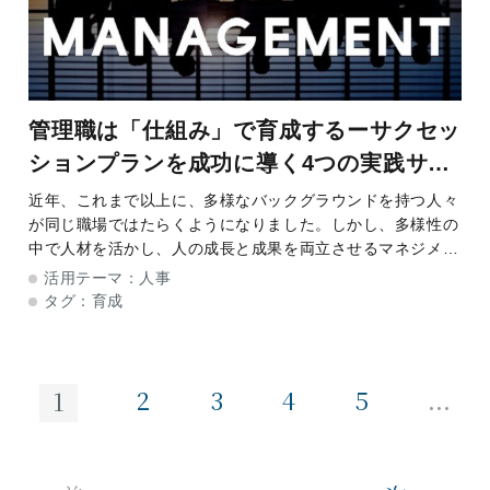
管理職は「仕組み」で育成するーサクセッ
ションプランを成功に導く4つの実践サイ
クル
近年、これまで以上に、多様なバックグラウンドを持つ人々
が同じ職場ではたらくようになりました。しかし、多様性の
中で人材を活かし、人の成長と成果を両立させるマネジメン
トを実践するのは簡単ではありません。マネジメント層（管
活用テーマ：
人事
理職）のスキルアップに向けたカリキュラム
タグ：
育成
...
2
3
4
5
1