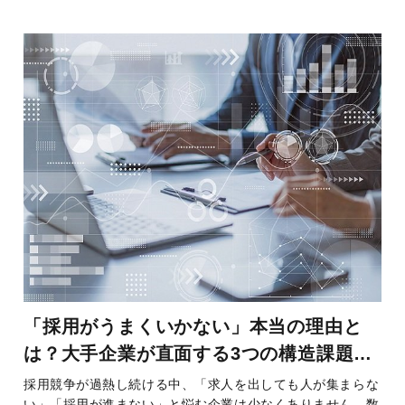
「採用がうまくいかない」本当の理由と
は？大手企業が直面する3つの構造課題と
打ち手
採用競争が過熱し続ける中、「求人を出しても人が集まらな
い」「採用が進まない」と悩む企業は少なくありません。数