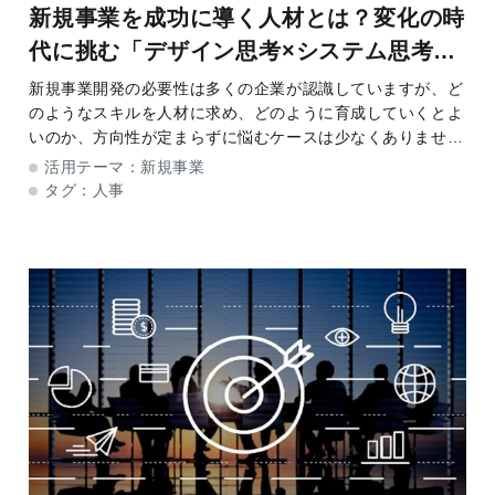
新規事業を成功に導く人材とは？変化の時
代に挑む「デザイン思考×システム思考」
のスキル開発法とは
新規事業開発の必要性は多くの企業が認識していますが、ど
のようなスキルを人材に求め、どのように育成していくとよ
いのか、方向性が定まらずに悩むケースは少なくありませ
ん。また、国際情勢や環境問題といった予測困難な変化が続
活用テーマ：
新規事業
く中で、新規事業を推進することがさらに難し
タグ：
人事