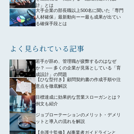
計」とは
大手企業の部長職以上500名に聞いた「専門
人材確保」最新動向ーー最も成果が出てい
る確保手段とは
よく見られている記事
若手が辞め、管理職が疲弊するのはなぜ
か？ ── 多くの企業が見落としている「育
成設計」の問題
【ひな型付き】顧問契約書の作成手順や注
意点を徹底解説
目標達成に効果的な営業スローガンとは？
例文も紹介
ジョブローテーションのメリット・デメリ
ットと導入の流れを解説
【弁護士監修】AI事業者ガイドラインと