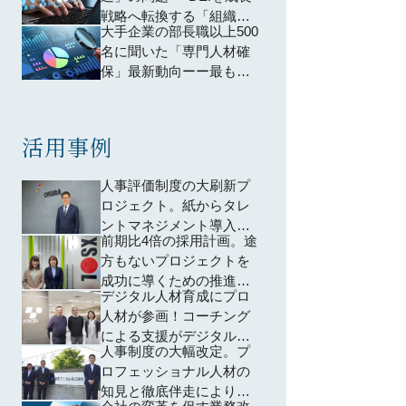
戦略へ転換する「組織構
大手企業の部長職以上500
造の再設計」とは
名に聞いた「専門人材確
保」最新動向ーー最も成
果が出ている確保手段と
は
活用事例
人事評価制度の大刷新プ
ロジェクト。紙からタレ
ントマネジメント導入や
前期比4倍の採用計画。途
ジョブ型など「運用」に
方もないプロジェクトを
魂を込めた改革―大倉工
成功に導くための推進
業株式会社
デジタル人材育成にプロ
力、そして求職者と真摯
人材が参画！コーチング
に向き合うその姿から多
による支援がデジタル活
くのことを学んだ
人事制度の大幅改定。プ
用事例の増加だけでな
ロフェッショナル人材の
く、デジタル化への意識
知見と徹底伴走により、
醸成にも貢献