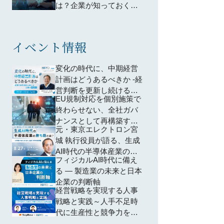
は？企業が知っておくべ
きポイントは？わかりや
すく解説
イベント情報
変化の時代に、中期経営
計画はどうあるべきか -経
営判断を更新し続ける企
EU規制対応を個別施策で
業の共通点-
終わらせない、全社ガバ
ナンスとして再構築する
元・東京エレクトロン宮
方法 ―個別対応から脱却
城 執行役員が語る、生成
し、規制横断で共通領域
AI時代の半導体産業の勝
を再編するための全社設
フィジカルAI時代に備え
ち筋とは？ ~AI特需に踊
計―
る ― 製造業の未来と日本
らされない、投資・SCM
企業の判断軸
の判断軸~
経営戦略を実現する人事
戦略と実践～人手不足時
代に生産性と競争力を高
める人的資本経営～