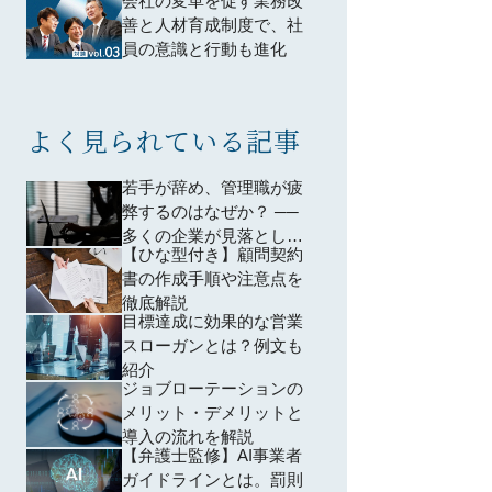
会社の変革を促す業務改
従業員モチベーションに
善と人材育成制度で、社
も貢献する新制度を構築
員の意識と行動も進化
よく見られている記事
若手が辞め、管理職が疲
弊するのはなぜか？ ──
多くの企業が見落として
【ひな型付き】顧問契約
いる「育成設計」の問題
書の作成手順や注意点を
徹底解説
目標達成に効果的な営業
スローガンとは？例文も
紹介
ジョブローテーションの
メリット・デメリットと
導入の流れを解説
【弁護士監修】AI事業者
ガイドラインとは。罰則