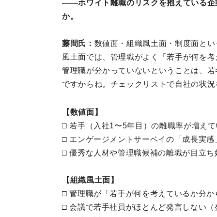
——ホワイト離職のリスクを抱えている企
か。
藤間氏：
数値面・組織風土面・制度面とい
風土面では、管理職がよく「若手が何を考
管理職が分かっていないということは、若
ですからね。チェックリストで自社の状況
【数値面】
□ 若手（入社1〜5年目）の離職率が増え
□ エンゲージメントサーベイの「成長実
□ 優秀な人材や管理職候補の離職が目立ち
【組織風土面】
□ 管理職が「若手が何を考えているか分
□ 会議で若手社員がほとんど発言しない