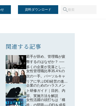
わせ
資料ダウンロード
関連する記事
若手が辞め、管理職が疲
弊するのはなぜか？ ──
多くの企業が見落として
女性管理職比率35.4％の
いる「育成設計」の問題
次の一手。パーソルキャ
リアに学ぶDEI経営の進め
企業のためのハラスメン
方
ト研修ガイド｜目的、内
容、実施方法を解説
女性活躍の頭打ちは「構
造」の問題──DEIを成長