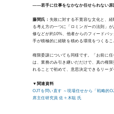
——若手に仕事をなかなか任せられない原
藤間氏：
失敗に対する不寛容な文化と、経
る考え方の一つに「ロミンガーの法則」が
修などが約10%、他者からのフィードバッ
手が積極的に経験を積める環境をつくるこ
権限委譲についても同様です。「お前に任
は、業務のみ引き継いだだけで、真の権限
れることで初めて、意思決定できるリーダ
▼関連資料
OJTを問い直す ～現場任せから「戦略的
席主任研究員 佐々木聡 氏