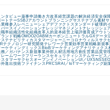
インタビュー
薬事申請
働き方改革
経営課題の解決
経済安全保
パートナー
SSBJ
アカウントプランニング
サステナブル素材
サ
異業種参入
レベニューシェア
デファクトスタンダード
破壊的
リバースイノベーション
ナレッジマネジメント
ナレッジシェ
離職率
組織活性化
組織改革
人的資本経営
上場
評価
育成
アウト
ブランド戦略
OMO
O2O
ABM
カーボンニュートラル
GX
データ
サステナビリティ
カスタマージャーニー
コロナウィルス
サク
HRテクノロジー
研究開発
テレワーク
営業効率
営業戦略
新規事
マーケティングミックス
BtoBマーケティング
アナリティクス
法務／ガバナンス
新規事業
外部人材活用
地方創生
営業
品質管
フレームワーク
フリーランス
セキュリティ
システム
サービス
カスタマーサクセス
オープンイノベーション
UI／UX
SNS
SE
海外進出
技術
ファイナンス
PR
CSR
AI／IoT
マーケティング
副