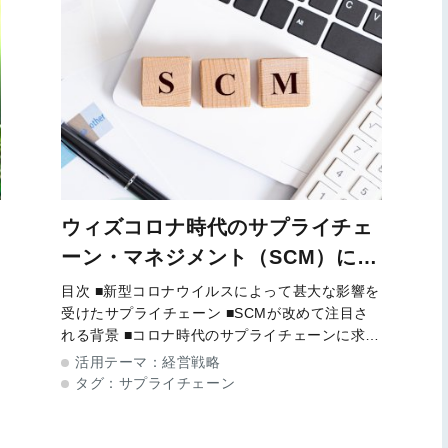
ウィズコロナ時代のサプライチェ
ーン・マネジメント（SCM）に重
要な3つの要件
目次 ■新型コロナウイルスによって甚大な影響を
受けたサプライチェーン ■SCMが改めて注目さ
ズ
れる背景 ■コロナ時代のサプライチェーンに求め
ラ
られる3つの要件 ■まとめ 「今、サプライチェー
活用テーマ：
経営戦略
が
ンが悲鳴をあげている」その原因は労働環境やビ
タグ：
サプライチェーン
ジネスモデルの変化