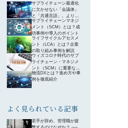
サプライチェーン最適化
に欠かせない「会議体」
と「共通言語」。より良
サプライチェーンマネジ
い収益体制を築くための
メント（SCM）とは？成
S&OP実践法
功事例や導入のポイント
ライフサイクルアセスメ
ント（LCA）とは？企業
の取り組み事例を解説
ウィズコロナ時代のサプ
ライチェーン・マネジメ
ント（SCM）に重要な3
物流DXとは？進め方や事
つの要件
例を徹底紹介
よく見られている記事
若手が辞め、管理職が疲
弊するのはなぜか？ ──