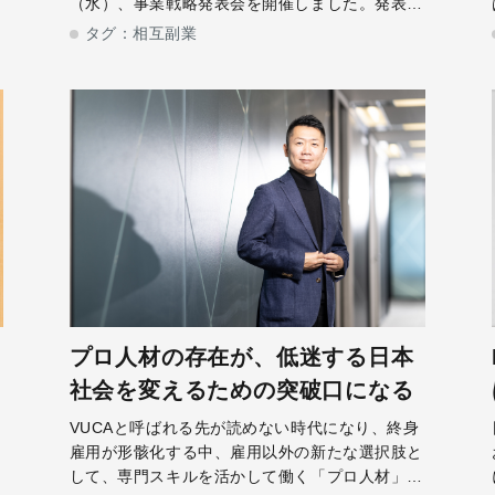
で
（水）、事業戦略発表会を開催しました。発表会
の第一部では、「HiPro」編集長兼事業責任者の
タグ：
相互副業
し
鏑木 陽二朗が登壇し、HiProの事業を振り返ると
ともに、企業間の副業を推進
プロ人材の存在が、低迷する日本
社会を変えるための突破口になる
ス
VUCAと呼ばれる先が読めない時代になり、終身
副
雇用が形骸化する中、雇用以外の新たな選択肢と
め
して、専門スキルを活かして働く「プロ人材」が