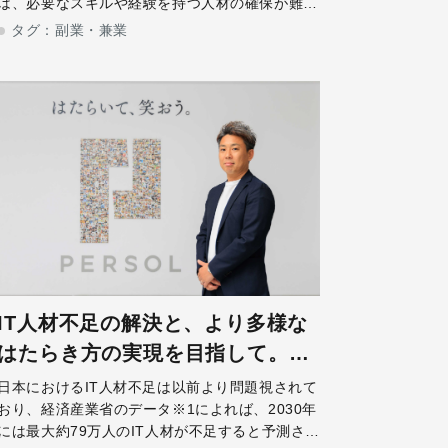
は、必要なスキルや経験を持つ人材の確保が難し
い場面は少なくありません。こうした状況を受
タグ：
副業・兼業
け、人材確保の新たな解決策として、外部のプロ
人材を活用する動きが生まれています。「HiP
IT人材不足の解決と、より多様な
はたらき方の実現を目指して。フ
リーランス人材の活用という選択
日本におけるIT人材不足は以前より問題視されて
おり、経済産業省のデータ※1によれば、2030年
肢。
には最大約79万人のIT人材が不足すると予測され