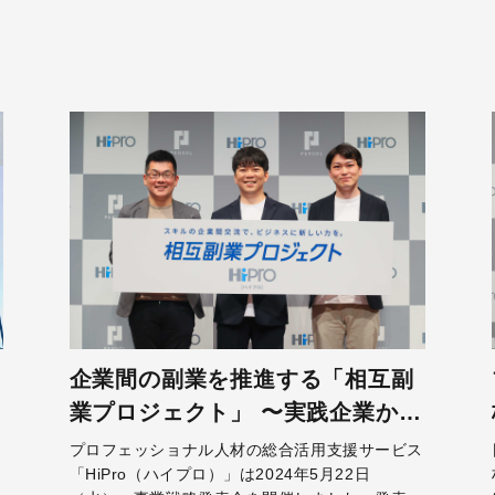
企業間の副業を推進する「相互副
業プロジェクト」 〜実践企業から
見た相互副業による効果とは？〜
プロフェッショナル人材の総合活用支援サービス
験
「HiPro（ハイプロ）」は2024年5月22日