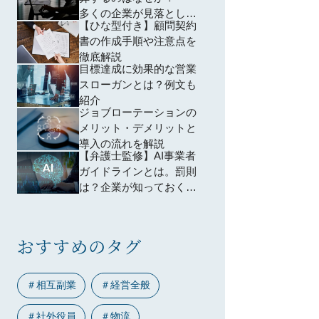
多くの企業が見落として
【ひな型付き】顧問契約
いる「育成設計」の問題
書の作成手順や注意点を
徹底解説
目標達成に効果的な営業
スローガンとは？例文も
紹介
ジョブローテーションの
メリット・デメリットと
導入の流れを解説
【弁護士監修】AI事業者
ガイドラインとは。罰則
は？企業が知っておくべ
きポイントは？わかりや
すく解説
おすすめのタグ
＃
相互副業
＃
経営全般
＃
社外役員
＃
物流