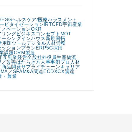
障
ESG
ヘルスケア/医療
ハラスメント
ービタイゼーション
IR
TCFD
宇宙産業
イノベーション
OKR
アリング
ビジネスコンセプト
MOT
ソーシング
インハウス
新規開拓
活用
BIツール
デジタル人材
労務
セッションプラン
ERP
5G
採用
業課題
CRM
製造
相互副業
経営全般
社外役員
生産
物流
理／改善
はたらき方
人事
事例
プロ人材
／商品開発
サプライチェーン
キャリア
O
MA／SFA
M&A関連
EC
DX
CX
調達
業・兼業