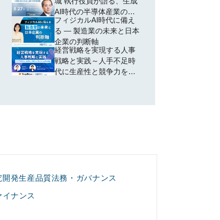
城 執行役員が語る、生成
し、規制横断で共通領域
AI時代の半導体産業の勝
を再編するための全社設
フィジカルAI時代に備え
ち筋とは？ ~AI特需に踊
計―
る ― 製造業の未来と日本
らされない、投資・SCM
企業の判断軸
の判断軸~
経営戦略を実現する人事
戦略と実践～人手不足時
代に生産性と競争力を高
める人的資本経営～
究開発
生産
品質
法務・ガバナンス
ァイナンス