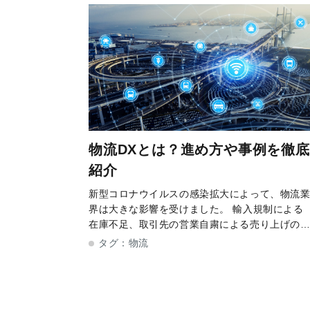
物流DXとは？進め方や事例を徹底
紹介
新型コロナウイルスの感染拡大によって、物流
界は大きな影響を受けました。 輸入規制による
在庫不足、取引先の営業自粛による売り上げの
迷など、特にBtoB向けのビジネスを展開してい
タグ：
物流
た企業にとって、打撃は決して小さくなかった
ではないでしょうか。 一方で、巣ご