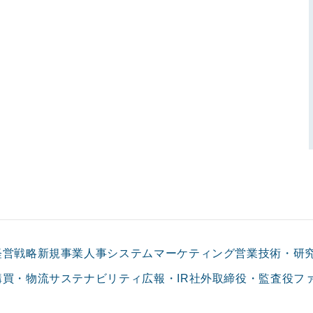
経営戦略
新規事業
人事
システム
マーケティング
営業
技術・研
購買・物流
サステナビリティ
広報・IR
社外取締役・監査役
フ