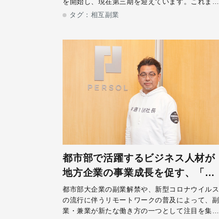
を開始し、現在第三期を迎えています。これま
に計28社114案件128名のマッチングが実現、相
タグ：
相互副業
互副業が誕生しました。今回は相互副業を実施
た、日本たばこ産業株式会社 人事
都市部で活躍するビジネス人材が
地方企業の事業成長を促す、「鳥
取県で週１副社長」とは
都市部大企業の副業解禁や、新型コロナウイル
の流行に伴うリモートワークの普及によって、
業・兼業が新たな働き方の一つとして注目を集