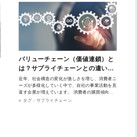
バリューチェーン（価値連鎖）と
は？サプライチェーンとの違いや
分析方法をわかりやすく解説
近年、社会構造の変化が激しさを増し、消費者ニ
ーズが多様化していく中で、自社の事業活動を見
業
直す企業が増えています。 消費者の購買傾向と
しては、モノ消費からコト消費に切り替わり、Z
低
タグ：
サプライチェーン
世代と呼ばれる若者たちの間では、コト消費をさ
らに細分化したイミ消費・トキ消費の注目
の