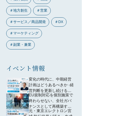
＃
地方創生
＃
営業
＃
サービス／商品開発
＃
DX
＃
マーケティング
＃
副業・兼業
イベント情報
変化の時代に、中期経営
計画はどうあるべきか -経
営判断を更新し続ける企
EU規制対応を個別施策で
業の共通点-
終わらせない、全社ガバ
ナンスとして再構築する
元・東京エレクトロン宮
方法 ―個別対応から脱却