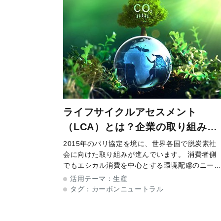
ライフサイクルアセスメント
（LCA）とは？企業の取り組み事
例を解説
2015年のパリ協定を境に、世界各国で脱炭素社
会に向けた取り組みが進んでいます。 消費者側
でもエシカル消費を中心とする環境配慮のニー
が高まっており、オーガニックをはじめ、認証
活用テーマ：
生産
ベルの有無やサステナブルな製品であるかなど
タグ：
カーボンニュートラル
新たな購買行動の判断基準になろうとし