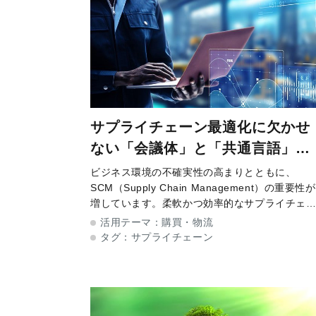
サプライチェーン最適化に欠かせ
ない「会議体」と「共通言語」。
より良い収益体制を築くための
ビジネス環境の不確実性の高まりとともに、
SCM（Supply Chain Management）の重要性が
S&OP実践法
増しています。柔軟かつ効率的なサプライチェ
ンを構築し、より良い収益体制を確立するには
活用テーマ：
購買・物流
どのような取り組みが求められるでしょうか。
タグ：
サプライチェーン
数の外資系製薬企業でサ