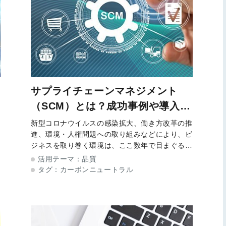
サプライチェーンマネジメント
（SCM）とは？成功事例や導入の
ポイント
新型コロナウイルスの感染拡大、働き方改革の推
進、環境・人権問題への取り組みなどにより、ビ
ー
ジネスを取り巻く環境は、ここ数年で目まぐるし
、
く変化しています。 また、消費者行動において
活用テーマ：
品質
複
は、Z世代と呼ばれる若者たちの台頭によって、
タグ：
カーボンニュートラル
製品・サービスの個別最適化を求める