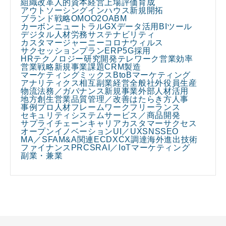
組織改革
人的資本経営
上場
評価
育成
アウトソーシング
インハウス
新規開拓
ブランド戦略
OMO
O2O
ABM
カーボンニュートラル
GX
データ活用
BIツール
デジタル人材
労務
サステナビリティ
カスタマージャーニー
コロナウィルス
サクセッションプラン
ERP
5G
採用
HRテクノロジー
研究開発
テレワーク
営業効率
営業戦略
新規事業課題
CRM
製造
マーケティングミックス
BtoBマーケティング
アナリティクス
相互副業
経営全般
社外役員
生産
物流
法務／ガバナンス
新規事業
外部人材活用
地方創生
営業
品質管理／改善
はたらき方
人事
事例
プロ人材
フレームワーク
フリーランス
セキュリティ
システム
サービス／商品開発
サプライチェーン
キャリア
カスタマーサクセス
オープンイノベーション
UI／UX
SNS
SEO
MA／SFA
M&A関連
EC
DX
CX
調達
海外進出
技術
ファイナンス
PR
CSR
AI／IoT
マーケティング
副業・兼業