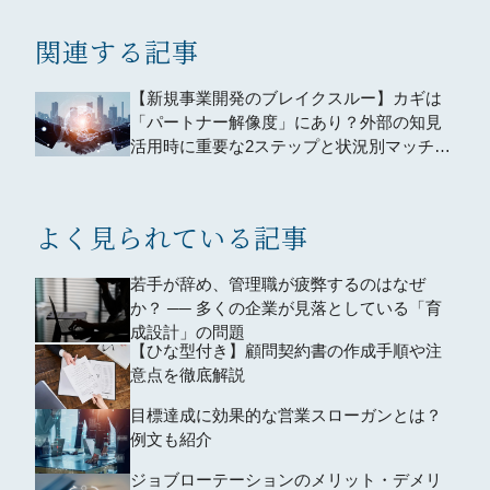
関連する記事
【新規事業開発のブレイクスルー】カギは
「パートナー解像度」にあり？外部の知見
活用時に重要な2ステップと状況別マッチン
グ術
よく見られている記事
若手が辞め、管理職が疲弊するのはなぜ
か？ ── 多くの企業が見落としている「育
成設計」の問題
【ひな型付き】顧問契約書の作成手順や注
意点を徹底解説
目標達成に効果的な営業スローガンとは？
例文も紹介
ジョブローテーションのメリット・デメリ