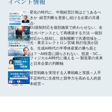
イベント情報
変化の時代に、中期経営計画はどうあるべ
きか -経営判断を更新し続ける企業の共通
点-
EU規制対応を個別施策で終わらせない、全
社ガバナンスとして再構築する方法 ―個別
対応から脱却し、規制横断で共通領域を再
元・東京エレクトロン宮城 執行役員が語
編するための全社設計―
る、生成AI時代の半導体産業の勝ち筋と
は？ ~AI特需に踊らされない、投資・SCM
フィジカルAI時代に備える ― 製造業の未来
の判断軸~
と日本企業の判断軸
経営戦略を実現する人事戦略と実践～人手
不足時代に生産性と競争力を高める人的資
本経営～