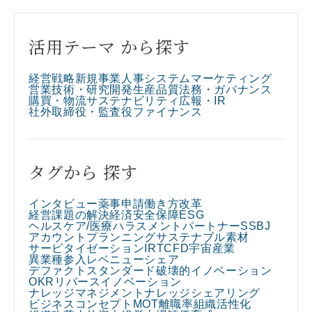
活用テーマ から探す
経営戦略
新規事業
人事
システム
マーケティング
営業
技術・研究開発
生産
品質
法務・ガバナンス
購買・物流
サステナビリティ
広報・IR
社外取締役・監査役
ファイナンス
タグから 探す
インタビュー
薬事申請
働き方改革
経営課題の解決
経済安全保障
ESG
ヘルスケア/医療
ハラスメント
パートナー
SSBJ
アカウントプランニング
サステナブル素材
サービタイゼーション
IR
TCFD
宇宙産業
異業種参入
レベニューシェア
デファクトスタンダード
破壊的イノベーション
OKR
リバースイノベーション
ナレッジマネジメント
ナレッジシェアリング
ビジネスコンセプト
MOT
離職率
組織活性化