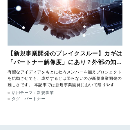
【新規事業開発のブレイクスルー】カギは
「パートナー解像度」にあり？外部の知見
活用時に重要な2ステップと状況別マッチ
有望なアイディアをもとに社内メンバーを揃えプロジェクト
を始動させても、成功するとは限らないのが新規事業開発の
ング術
難しさです。 本記事では新規事業開発において陥りやすい
課題を例に挙げてポイント解説、本質的な課題解決策につい
活用テーマ：
新規事業
てご紹介します。新規事業開発においてこれまで
タグ：
パートナー