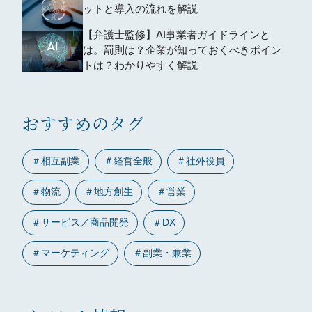
ットと導入の流れを解説
【弁護士監修】AI事業者ガイドラインと
は。罰則は？企業が知っておくべきポイン
トは？わかりやすく解説
おすすめのタグ
＃
相互副業
＃
経営全般
＃
社外役員
＃
物流
＃
地方創生
＃
営業
＃
サービス／商品開発
＃
DX
＃
マーケティング
＃
副業・兼業