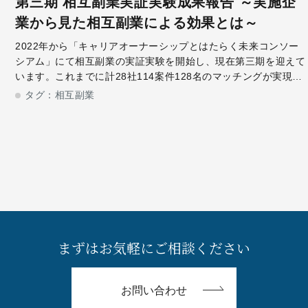
第三期 相互副業実証実験成果報告 ～実施企
業から見た相互副業による効果とは～
2022年から「キャリアオーナーシップとはたらく未来コンソー
シアム」にて相互副業の実証実験を開始し、現在第三期を迎えて
います。これまでに計28社114案件128名のマッチングが実現、
相互副業が誕生しました。今回は相互副業を実施した、日本たば
タグ：
相互副業
こ産業株式会社 人事
まずはお気軽にご相談ください
お問い合わせ