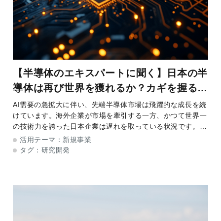
【半導体のエキスパートに聞く】日本の半
導体は再び世界を獲れるか？カギを握るイ
ノベーション戦略
AI需要の急拡大に伴い、先端半導体市場は飛躍的な成長を続
けています。海外企業が市場を牽引する一方、かつて世界一
の技術力を誇った日本企業は遅れを取っている状況です。昨
今、日本では国家戦略のもと2ナノメートル（nm）のチップ
活用テーマ：
新規事業
開発（ナノメートル＝10億分の1メー
タグ：
研究開発