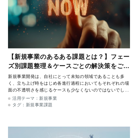
【新規事業のあるある課題とは？】フェー
ズ別課題整理＆ケースごとの解決策をご紹
介
新規事業開発は、自社にとって未知の領域であることも多
く、立ち上げ時をはじめ各進行過程においてもそれぞれの場
面の不透明さを感じるケースも少なくないのではないでしょ
うか。そんな中、「どんな流れで進み、そこにどんな落とし
活用テーマ：
新規事業
穴があるか」をあらかじめ可視化、把握することが
タグ：
新規事業課題