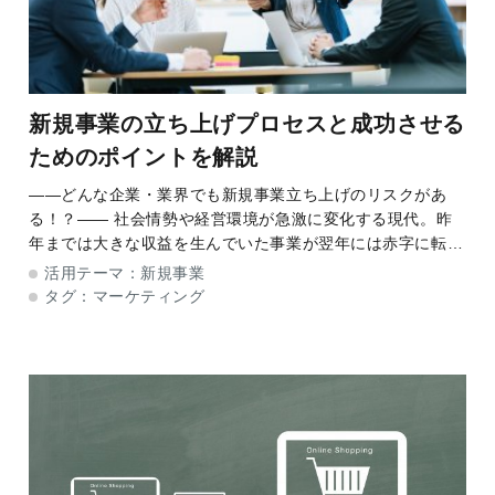
新規事業の立ち上げプロセスと成功させる
ためのポイントを解説
――どんな企業・業界でも新規事業立ち上げのリスクがあ
る！？―― 社会情勢や経営環境が急激に変化する現代。昨
年までは大きな収益を生んでいた事業が翌年には赤字に転落
する、なんてことも少なくなりません。この先も生き残って
活用テーマ：
新規事業
いくため、また成長し続けるため、新規事業
タグ：
マーケティング