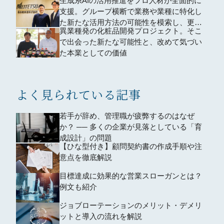
生成系AIの活用推進をプロ人材が全面的に
支援。グループ横断で業務や業種に特化し
た新たな活用方法の可能性を模索し、更な
異業種発の化粧品開発プロジェクト。そこ
る業務効率化を目指した。
で出会った新たな可能性と、改めて気づい
た本業としての価値
よく見られている記事
若手が辞め、管理職が疲弊するのはなぜ
か？ ── 多くの企業が見落としている「育
成設計」の問題
【ひな型付き】顧問契約書の作成手順や注
意点を徹底解説
目標達成に効果的な営業スローガンとは？
例文も紹介
ジョブローテーションのメリット・デメリ
ットと導入の流れを解説