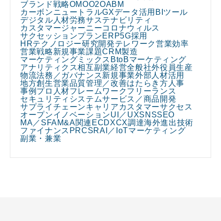
ブランド戦略
OMO
O2O
ABM
カーボンニュートラル
GX
データ活用
BIツール
デジタル人材
労務
サステナビリティ
カスタマージャーニー
コロナウィルス
サクセッションプラン
ERP
5G
採用
HRテクノロジー
研究開発
テレワーク
営業効率
営業戦略
新規事業課題
CRM
製造
マーケティングミックス
BtoBマーケティング
アナリティクス
相互副業
経営全般
社外役員
生産
物流
法務／ガバナンス
新規事業
外部人材活用
地方創生
営業
品質管理／改善
はたらき方
人事
事例
プロ人材
フレームワーク
フリーランス
セキュリティ
システム
サービス／商品開発
サプライチェーン
キャリア
カスタマーサクセス
オープンイノベーション
UI／UX
SNS
SEO
MA／SFA
M&A関連
EC
DX
CX
調達
海外進出
技術
ファイナンス
PR
CSR
AI／IoT
マーケティング
副業・兼業