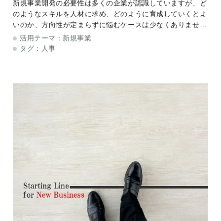
のスキル開発法とは
新規事業開発の必要性は多くの企業が認識していますが、ど
のようなスキルを人材に求め、どのように育成していくとよ
いのか、方向性が定まらずに悩むケースは少なくありませ
ん。また、国際情勢や環境問題といった予測困難な変化が続
活用テーマ：
新規事業
く中で、新規事業を推進することがさらに難し
タグ：
人事