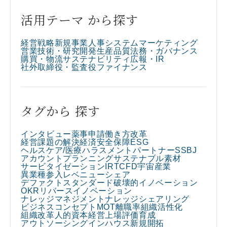
活用テーマ から探す
経営戦略
新規事業
人事
システム
マーケティング
営業
技術・研究開発
生産
品質
法務・ガバナンス
購買・物流
サステナビリティ
広報・IR
社外取締役・監査役
ファイナンス
タグから 探す
インタビュー
薬事申請
働き方改革
経営課題の解決
経済安全保障
ESG
ヘルスケア/医療
ハラスメント
パートナー
SSBJ
アカウントプランニング
サステナブル素材
サービタイゼーション
IR
TCFD
宇宙産業
異業種参入
レベニューシェア
デファクトスタンダード
破壊的イノベーション
OKR
リバースイノベーション
ナレッジマネジメント
ナレッジシェアリング
ビジネスコンセプト
MOT
離職率
組織活性化
組織改革
人的資本経営
上場
評価
育成
アウトソーシング
インハウス
新規開拓