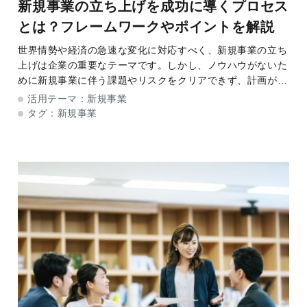
新規事業の立ち上げを成功に導くプロセス
とは？フレームワークやポイントを解説
世界情勢や経済の急速な変化に対応すべく、新規事業の立ち
上げは企業の重要なテーマです。しかし、ノウハウがないた
めに新規事業に伴う課題やリスクをクリアできず、計画が頓
挫してしまうケースも少なくありません。 そこで本記事で
活用テーマ：
新規事業
は、新規事業での失敗を回避するため
タグ：
新規事業