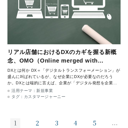
リアル店舗におけるDXのカギを握る新概
念、OMO（Online merged with
offline）
DXとは何か DX＝「デジタルトランスフォーメーション」が
盛んに叫ばれているが、なぜ企業にDXが必要なのだろう
か。DXとは端的に言えば、企業が「デジタル発想を企業に
インストールする」≒「デジタルネイティブになる」ことと
活用テーマ：
新規事業
私は認識している
タグ：
カスタマージャーニー
...
2
3
4
5
1