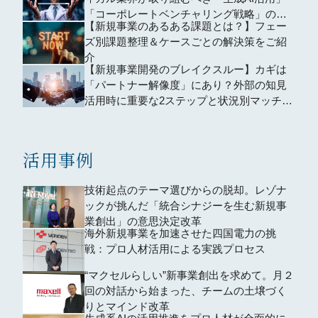
「コーポレートベンチャリング戦略」の道
【新規事業のあるある課題とは？】フェー
とは
ズ別課題整理＆ケースごとの解決策をご紹
介
【新規事業開発のブレイクスルー】カギは
「パートナー解像度」にあり？外部の知見
活用時に重要な2ステップと状況別マッチン
グ術
活用事例
技術起点のテーマ選びからの脱却。レゾナ
ックが挑んだ「統合シナジーを生む新規事
業創出」の意思決定改革
海外新規事業を加速させた四国電力の挑
戦：プロ人材活用による実践プロセス
“マクセルらしい”新事業創出を求めて。月２
回の対話から始まった、チームの土壌づく
りとマインド改革