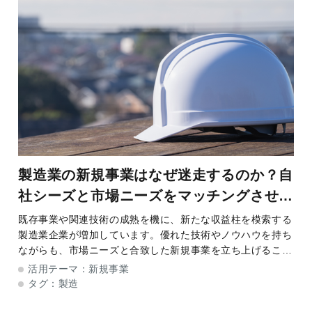
製造業の新規事業はなぜ迷走するのか？自
社シーズと市場ニーズをマッチングさせる
カギとなるのは、「顧客の声」と「当事者
既存事業や関連技術の成熟を機に、新たな収益柱を模索する
製造業企業が増加しています。優れた技術やノウハウを持ち
意識」
ながらも、市場ニーズと合致した新規事業を立ち上げること
に苦戦する企業は少なくありません。IoT化やデジタル技術
活用テーマ：
新規事業
の進化に伴い、豊かなデータを得られるよ
タグ：
製造