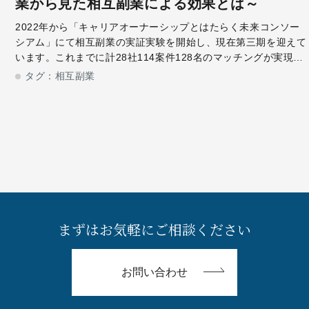
業から見た相互副業による効果とは～
2022年から「キャリアオーナーシップとはたらく未来コンソー
シアム」にて相互副業の実証実験を開始し、現在第三期を迎えて
います。これまでに計28社114案件128名のマッチングが実現、
相互副業が誕生しました。今回は相互副業を実施した、日本たば
タグ：
相互副業
こ産業株式会社 人事
まずはお気軽にご相談ください
お問い合わせ