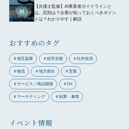
【弁護士監修】AI事業者ガイドラインと
は。罰則は？企業が知っておくべきポイン
トは？わかりやすく解説
おすすめのタグ
＃
相互副業
＃
経営全般
＃
社外役員
＃
物流
＃
地方創生
＃
営業
＃
サービス／商品開発
＃
DX
＃
マーケティング
＃
副業・兼業
イベント情報