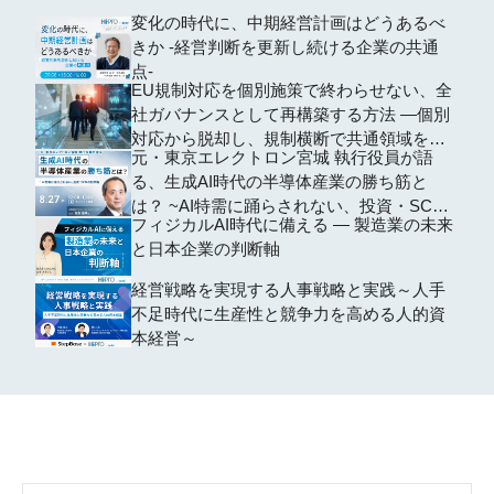
変化の時代に、中期経営計画はどうあるべ
きか -経営判断を更新し続ける企業の共通
点-
EU規制対応を個別施策で終わらせない、全
社ガバナンスとして再構築する方法 ―個別
対応から脱却し、規制横断で共通領域を再
元・東京エレクトロン宮城 執行役員が語
編するための全社設計―
る、生成AI時代の半導体産業の勝ち筋と
は？ ~AI特需に踊らされない、投資・SCM
フィジカルAI時代に備える ― 製造業の未来
の判断軸~
と日本企業の判断軸
経営戦略を実現する人事戦略と実践～人手
不足時代に生産性と競争力を高める人的資
本経営～