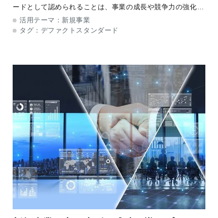
ードとして認められることは、事業の成長や競争力の強化に
つながる大きなチャンスです。 そこで本記事では、デファ
活用テーマ：
新規事業
クトスタンダードの重要性や形成プロ
タグ：
デファクトスタンダード