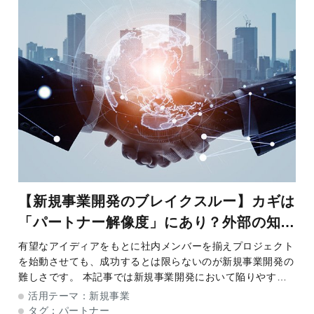
【新規事業開発のブレイクスルー】カギは
「パートナー解像度」にあり？外部の知見
活用時に重要な2ステップと状況別マッチ
有望なアイディアをもとに社内メンバーを揃えプロジェクト
を始動させても、成功するとは限らないのが新規事業開発の
ング術
難しさです。 本記事では新規事業開発において陥りやすい
課題を例に挙げてポイント解説、本質的な課題解決策につい
活用テーマ：
新規事業
てご紹介します。新規事業開発においてこれまで
タグ：
パートナー