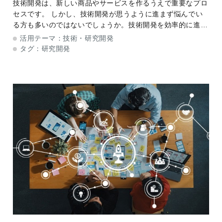
技術開発は、新しい商品やサービスを作るうえで重要なプロ
セスです。 しかし、技術開発が思うように進まず悩んでい
る方も多いのではないでしょうか。技術開発を効率的に進め
るには、自社の技術領域を明確にして、精度の高いロードマ
活用テーマ：
技術・研究開発
ップを作成することが重要です。 本記事で
タグ：
研究開発