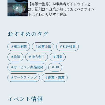
【弁護士監修】AI事業者ガイドラインと
は。罰則は？企業が知っておくべきポイン
トは？わかりやすく解説
おすすめのタグ
＃
相互副業
＃
経営全般
＃
社外役員
＃
物流
＃
地方創生
＃
営業
＃
サービス／商品開発
＃
DX
＃
マーケティング
＃
副業・兼業
イベント情報