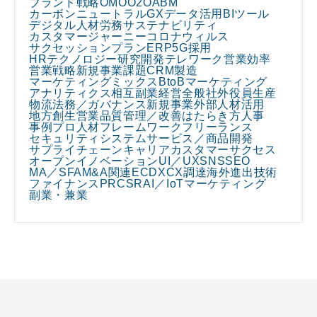
ブランド戦略
OMO
O2O
ABM
カーボンニュートラル
GX
データ活用
BIツール
デジタル人材
労務
サステナビリティ
カスタマージャーニー
コロナウィルス
サクセッションプラン
ERP
5G
採用
HRテクノロジー
研究開発
テレワーク
営業効率
営業戦略
新規事業課題
CRM
製造
マーケティングミックス
BtoBマーケティング
アナリティクス
相互副業
経営全般
社外役員
生産
物流
法務／ガバナンス
新規事業
外部人材活用
地方創生
営業
品質管理／改善
はたらき方
人事
事例
プロ人材
フレームワーク
フリーランス
セキュリティ
システム
サービス／商品開発
サプライチェーン
キャリア
カスタマーサクセス
オープンイノベーション
UI／UX
SNS
SEO
MA／SFA
M&A関連
EC
DX
CX
調達
海外進出
技術
ファイナンス
PR
CSR
AI／IoT
マーケティング
副業・兼業