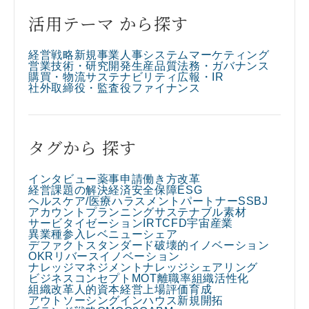
活用テーマ から探す
経営戦略
新規事業
人事
システム
マーケティング
営業
技術・研究開発
生産
品質
法務・ガバナンス
購買・物流
サステナビリティ
広報・IR
社外取締役・監査役
ファイナンス
タグから 探す
インタビュー
薬事申請
働き方改革
経営課題の解決
経済安全保障
ESG
ヘルスケア/医療
ハラスメント
パートナー
SSBJ
アカウントプランニング
サステナブル素材
サービタイゼーション
IR
TCFD
宇宙産業
異業種参入
レベニューシェア
デファクトスタンダード
破壊的イノベーション
OKR
リバースイノベーション
ナレッジマネジメント
ナレッジシェアリング
ビジネスコンセプト
MOT
離職率
組織活性化
組織改革
人的資本経営
上場
評価
育成
アウトソーシング
インハウス
新規開拓