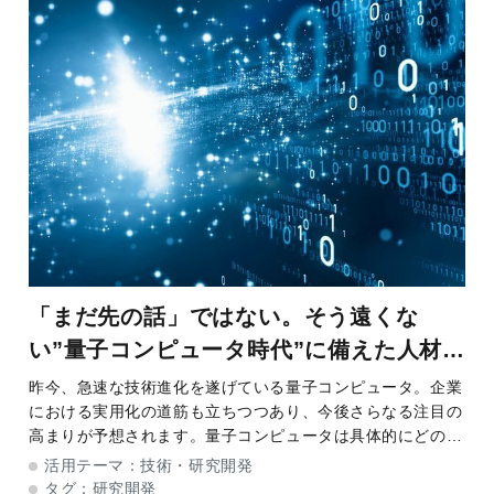
「まだ先の話」ではない。そう遠くな
い”量子コンピュータ時代”に備えた人材育
成戦略
昨今、急速な技術進化を遂げている量子コンピュータ。企業
における実用化の道筋も立ちつつあり、今後さらなる注目の
高まりが予想されます。量子コンピュータは具体的にどのよ
うなビジネスに活用できるのでしょうか。その実用化に向
活用テーマ：
技術・研究開発
け、私たちにどのような役割が求められるのか
タグ：
研究開発