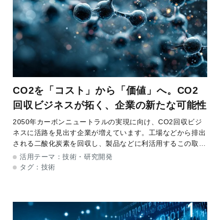
CO2を「コスト」から「価値」へ。CO2
回収ビジネスが拓く、企業の新たな可能性
2050年カーボンニュートラルの実現に向け、CO2回収ビジ
ネスに活路を見出す企業が増えています。工場などから排出
される二酸化炭素を回収し、製品などに利活用するこの取り
組みは、脱炭素社会の実現に向けて期待の集まる新たなモデ
活用テーマ：
技術・研究開発
ルです。しかし、事業化にはさまざまな
タグ：
技術