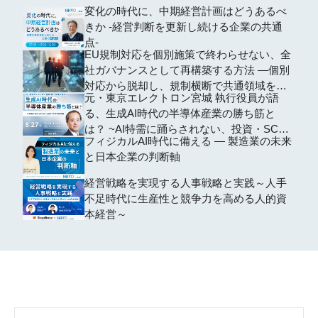
変化の時代に、中期経営計画はどうあるべ
きか -経営判断を更新し続ける企業の共通
点-
EU規制対応を個別施策で終わらせない、全
社ガバナンスとして再構築する方法 ―個別
対応から脱却し、規制横断で共通領域を再
元・東京エレクトロン宮城 執行役員が語
編するための全社設計―
る、生成AI時代の半導体産業の勝ち筋と
は？ ~AI特需に踊らされない、投資・SCM
フィジカルAI時代に備える ― 製造業の未来
の判断軸~
と日本企業の判断軸
経営戦略を実現する人事戦略と実践～人手
不足時代に生産性と競争力を高める人的資
本経営～