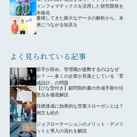
インフォマティクスを活用した研究開発を
本格化
蓄積してきた膨大なデータの解析から、未
来につながる知見を
よく見られている記事
若手が辞め、管理職が疲弊するのはなぜ
か？ ── 多くの企業が見落としている「育
成設計」の問題
【ひな型付き】顧問契約書の作成手順や注
意点を徹底解説
目標達成に効果的な営業スローガンとは？
例文も紹介
ジョブローテーションのメリット・デメリ
ットと導入の流れを解説