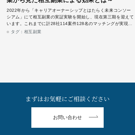
業から見た相互副業による効果とは～
2022年から「キャリアオーナーシップとはたらく未来コンソー
シアム」にて相互副業の実証実験を開始し、現在第三期を迎えて
います。これまでに計28社114案件128名のマッチングが実現、
相互副業が誕生しました。今回は相互副業を実施した、日本たば
タグ：
相互副業
こ産業株式会社 人事
まずはお気軽にご相談ください
お問い合わせ