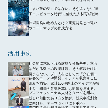
「まだ先の話」ではない。そう遠くない”量
子コンピュータ時代”に備えた人材育成戦略
技術開発の進め方とは？研究開発との違い
やロードマップの作成方法
活用事例
社会的に求められる厳格な分析基準。立ち
はだかる数々の現場課題。その解決だけに
留まらない、プロ人材としての「介在価
顧客のニーズや開発アイデアを収集する仕
値」
組みを構築。累計100件以上のアイデアが集
まり、組織の意識改革にも影響を与える。
プロフェッショナル人材とタッグを組み、
新しい知財のあり方を検討。新規事業創出
に向けた、テーマづくりにも手応え
専門性の高い知見を得て、マテリアルズ・