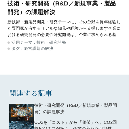
技術・研究開発（R&D／新規事業・製品
開発）の課題解決
新技術・新製品開発・研究テーマに、その分野を長年経験し
た専門家が有するリアルな知見や経験から支援します企業に
おける研究開発の必要性研究開発は、企業に求められる基本
的かつ重要な機能のひとつであり、新製品の導入や改良、製
活用テーマ：
技術・研究開発
造、販売に対する技術的サポートのために行われ
タグ：
経営課題の解決
関連する記事
技術・研究開発（R&D／新規事業・製品開
発）の課題解決
CO2を「コスト」から「価値」へ。CO2回
収ビジネスが拓く、企業の新たな可能性