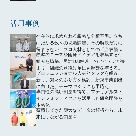
活用事例
社会的に求められる厳格な分析基準。立ち
はだかる数々の現場課題。その解決だけに
留まらない、プロ人材としての「介在価
顧客のニーズや開発アイデアを収集する仕
値」
組みを構築。累計100件以上のアイデアが集
まり、組織の意識改革にも影響を与える。
プロフェッショナル人材とタッグを組み、
新しい知財のあり方を検討。新規事業創出
に向けた、テーマづくりにも手応え
専門性の高い知見を得て、マテリアルズ・
インフォマティクスを活用した研究開発を
本格化
蓄積してきた膨大なデータの解析から、未
来につながる知見を