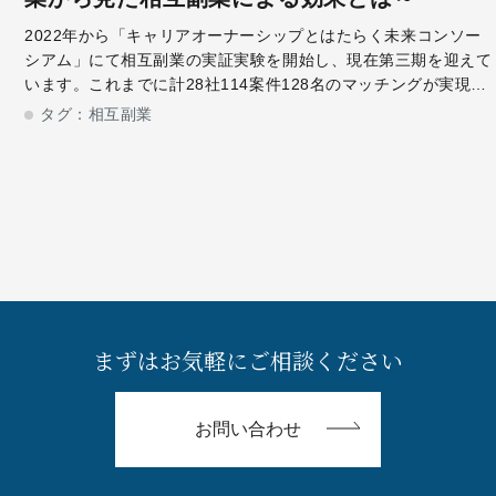
2022年から「キャリアオーナーシップとはたらく未来コンソー
シアム」にて相互副業の実証実験を開始し、現在第三期を迎えて
います。これまでに計28社114案件128名のマッチングが実現、
相互副業が誕生しました。今回は相互副業を実施した、日本たば
タグ：
相互副業
こ産業株式会社 人事
まずはお気軽にご相談ください
お問い合わせ