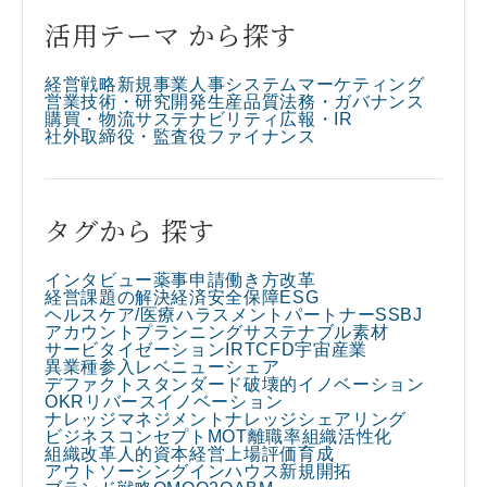
活用テーマ から探す
経営戦略
新規事業
人事
システム
マーケティング
営業
技術・研究開発
生産
品質
法務・ガバナンス
購買・物流
サステナビリティ
広報・IR
社外取締役・監査役
ファイナンス
タグから 探す
インタビュー
薬事申請
働き方改革
経営課題の解決
経済安全保障
ESG
ヘルスケア/医療
ハラスメント
パートナー
SSBJ
アカウントプランニング
サステナブル素材
サービタイゼーション
IR
TCFD
宇宙産業
異業種参入
レベニューシェア
デファクトスタンダード
破壊的イノベーション
OKR
リバースイノベーション
ナレッジマネジメント
ナレッジシェアリング
ビジネスコンセプト
MOT
離職率
組織活性化
組織改革
人的資本経営
上場
評価
育成
アウトソーシング
インハウス
新規開拓