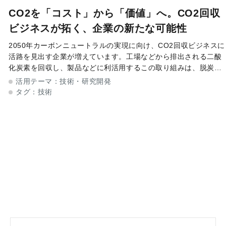
CO2を「コスト」から「価値」へ。CO2回収
ビジネスが拓く、企業の新たな可能性
2050年カーボンニュートラルの実現に向け、CO2回収ビジネスに
活路を見出す企業が増えています。工場などから排出される二酸
化炭素を回収し、製品などに利活用するこの取り組みは、脱炭素
社会の実現に向けて期待の集まる新たなモデルです。しかし、事
活用テーマ：
技術・研究開発
業化にはさまざまな
タグ：
技術