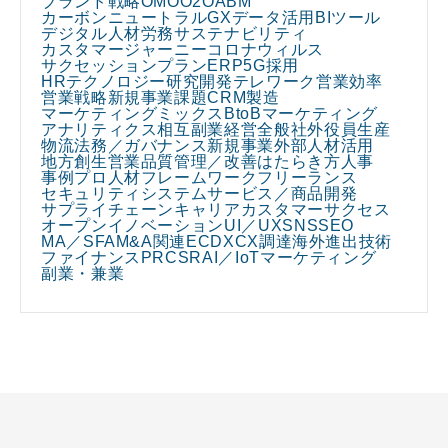
ブランド戦略
OMO
O2O
ABM
カーボンニュートラル
GX
データ活用
BIツール
デジタル人材
労務
サステナビリティ
カスタマージャーニー
コロナウィルス
サクセッションプラン
ERP
5G
採用
HRテクノロジー
研究開発
テレワーク
営業効率
営業戦略
新規事業課題
CRM
製造
マーケティングミックス
BtoBマーケティング
アナリティクス
相互副業
経営全般
社外役員
生産
物流
法務／ガバナンス
新規事業
外部人材活用
地方創生
営業
品質管理／改善
はたらき方
人事
事例
プロ人材
フレームワーク
フリーランス
セキュリティ
システム
サービス／商品開発
サプライチェーン
キャリア
カスタマーサクセス
オープンイノベーション
UI／UX
SNS
SEO
MA／SFA
M&A関連
EC
DX
CX
調達
海外進出
技術
ファイナンス
PR
CSR
AI／IoT
マーケティング
副業・兼業