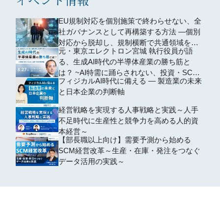
EU規制対応を個別施策で終わらせない、全
社ガバナンスとして再構築する方法 ―個別
対応から脱却し、規制横断で共通領域を再
元・東京エレクトロン宮城 執行役員が語
編するための全社設計―
る、生成AI時代の半導体産業の勝ち筋と
は？ ~AI特需に踊らされない、投資・SCM
フィジカルAI時代に備える ― 製造業の未来
の判断軸~
と日本企業の判断軸
経営戦略を実現する人事戦略と実践～人手
不足時代に生産性と競争力を高める人的資
本経営～
【部長職以上向け】需要予測から始める
SCM経営改革～生産・在庫・発注をつなぐ
データ活用の実践～