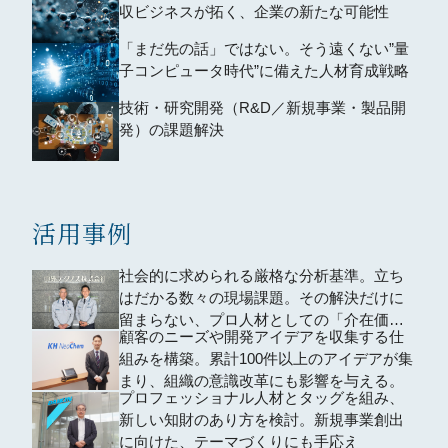
収ビジネスが拓く、企業の新たな可能性
「まだ先の話」ではない。そう遠くない”量
子コンピュータ時代”に備えた人材育成戦略
技術・研究開発（R&D／新規事業・製品開
発）の課題解決
活用事例
社会的に求められる厳格な分析基準。立ち
はだかる数々の現場課題。その解決だけに
留まらない、プロ人材としての「介在価
顧客のニーズや開発アイデアを収集する仕
値」
組みを構築。累計100件以上のアイデアが集
まり、組織の意識改革にも影響を与える。
プロフェッショナル人材とタッグを組み、
新しい知財のあり方を検討。新規事業創出
に向けた、テーマづくりにも手応え