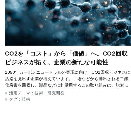
CO2を「コスト」から「価値」へ。CO2回収
ビジネスが拓く、企業の新たな可能性
2050年カーボンニュートラルの実現に向け、CO2回収ビジネスに
活路を見出す企業が増えています。工場などから排出される二酸
化炭素を回収し、製品などに利活用するこの取り組みは、脱炭素
社会の実現に向けて期待の集まる新たなモデルです。しかし、事
活用テーマ：
技術・研究開発
業化にはさまざまな
タグ：
技術