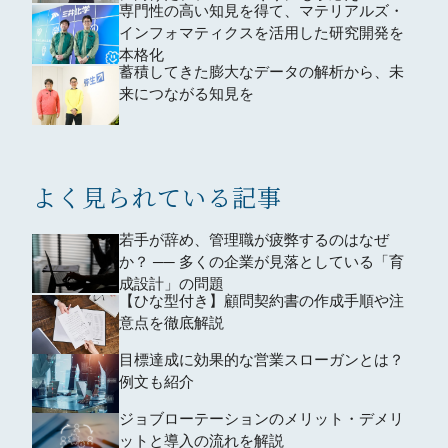
専門性の高い知見を得て、マテリアルズ・
インフォマティクスを活用した研究開発を
本格化
蓄積してきた膨大なデータの解析から、未
来につながる知見を
よく見られている記事
若手が辞め、管理職が疲弊するのはなぜ
か？ ── 多くの企業が見落としている「育
成設計」の問題
【ひな型付き】顧問契約書の作成手順や注
意点を徹底解説
目標達成に効果的な営業スローガンとは？
例文も紹介
ジョブローテーションのメリット・デメリ
ットと導入の流れを解説