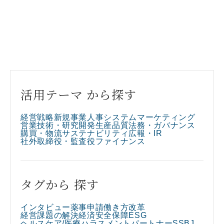
活用テーマ から探す
経営戦略
新規事業
人事
システム
マーケティング
営業
技術・研究開発
生産
品質
法務・ガバナンス
購買・物流
サステナビリティ
広報・IR
社外取締役・監査役
ファイナンス
タグから 探す
インタビュー
薬事申請
働き方改革
経営課題の解決
経済安全保障
ESG
ヘルスケア/医療
ハラスメント
パートナー
SSBJ