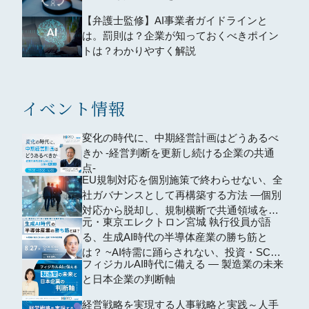
【弁護士監修】AI事業者ガイドラインと
は。罰則は？企業が知っておくべきポイン
トは？わかりやすく解説
イベント情報
変化の時代に、中期経営計画はどうあるべ
きか -経営判断を更新し続ける企業の共通
点-
EU規制対応を個別施策で終わらせない、全
社ガバナンスとして再構築する方法 ―個別
対応から脱却し、規制横断で共通領域を再
元・東京エレクトロン宮城 執行役員が語
編するための全社設計―
る、生成AI時代の半導体産業の勝ち筋と
は？ ~AI特需に踊らされない、投資・SCM
フィジカルAI時代に備える ― 製造業の未来
の判断軸~
と日本企業の判断軸
経営戦略を実現する人事戦略と実践～人手