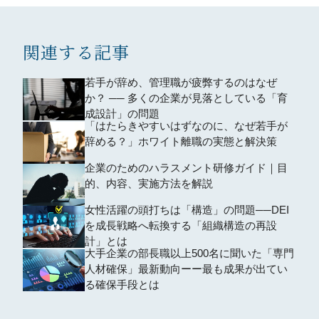
関連する記事
若手が辞め、管理職が疲弊するのはなぜ
か？ ── 多くの企業が見落としている「育
成設計」の問題
「はたらきやすいはずなのに、なぜ若手が
辞める？」ホワイト離職の実態と解決策
企業のためのハラスメント研修ガイド｜目
的、内容、実施方法を解説
女性活躍の頭打ちは「構造」の問題──DEI
を成長戦略へ転換する「組織構造の再設
計」とは
大手企業の部長職以上500名に聞いた「専門
人材確保」最新動向ーー最も成果が出てい
る確保手段とは