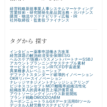
経営戦略
新規事業
人事
システム
マーケティング
営業
技術・研究開発
生産
品質
法務・ガバナンス
購買・物流
サステナビリティ
広報・IR
社外取締役・監査役
ファイナンス
タグから 探す
インタビュー
薬事申請
働き方改革
経営課題の解決
経済安全保障
ESG
ヘルスケア/医療
ハラスメント
パートナー
SSBJ
アカウントプランニング
サステナブル素材
サービタイゼーション
IR
TCFD
宇宙産業
異業種参入
レベニューシェア
デファクトスタンダード
破壊的イノベーション
OKR
リバースイノベーション
ナレッジマネジメント
ナレッジシェアリング
ビジネスコンセプト
MOT
離職率
組織活性化
組織改革
人的資本経営
上場
評価
育成
アウトソーシング
インハウス
新規開拓
ブランド戦略
OMO
O2O
ABM
カーボンニュートラル
GX
データ活用
BIツール
デジタル人材
労務
サステナビリティ