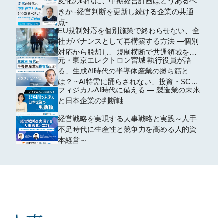
変化の時代に、中期経営計画はどうあるべ
きか -経営判断を更新し続ける企業の共通
点-
EU規制対応を個別施策で終わらせない、全
社ガバナンスとして再構築する方法 ―個別
対応から脱却し、規制横断で共通領域を再
元・東京エレクトロン宮城 執行役員が語
編するための全社設計―
る、生成AI時代の半導体産業の勝ち筋と
は？ ~AI特需に踊らされない、投資・SCM
フィジカルAI時代に備える ― 製造業の未来
の判断軸~
と日本企業の判断軸
経営戦略を実現する人事戦略と実践～人手
不足時代に生産性と競争力を高める人的資
本経営～