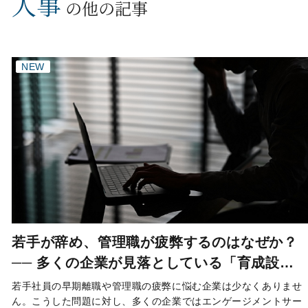
人事
の他の記事
NEW
若手が辞め、管理職が疲弊するのはなぜか？
── 多くの企業が見落としている「育成設
計」の問題
若手社員の早期離職や管理職の疲弊に悩む企業は少なくありませ
ん。こうした問題に対し、多くの企業ではエンゲージメントサー