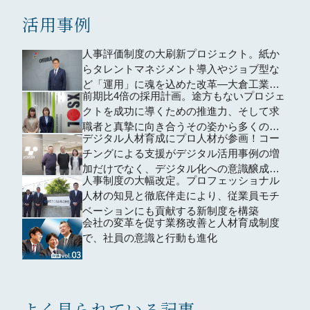
活用事例
人事評価制度の大刷新プロジェクト。紙か
らタレントマネジメント導入やジョブ型な
ど「運用」に魂を込めた改革―大倉工業株
前期比4倍の採用計画。途方もないプロジェ
式会社
クトを成功に導くための推進力、そして求
職者と真摯に向き合うその姿から多くのこ
デジタル人材育成にプロ人材が参画！コー
とを学んだ
チングによる支援がデジタル活用事例の増
加だけでなく、デジタル化への意識醸成に
人事制度の大幅改定。プロフェッショナル
も貢献
人材の知見と徹底伴走により、従業員モチ
ベーションにも貢献する新制度を構築
会社の変革を促す業務改善と人材育成制度
で、社員の意識と行動も進化
よく見られている記事