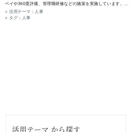
ベイや360度評価、管理職研修などの施策を実施しています。し
かし、十分な改善につながらず、同じ課題をくり返しているケー
活用テーマ：
人事
スも見受けられます。なぜ離
タグ：
人事
活用テーマ から探す