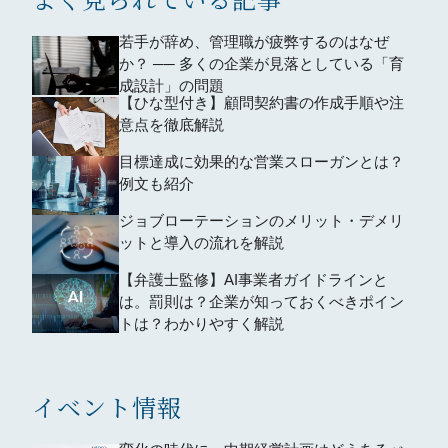
若手が辞め、管理職が疲弊するのはなぜ
か？ ── 多くの企業が見落としている「育
成設計」の問題
【ひな型付き】顧問契約書の作成手順や注
意点を徹底解説
目標達成に効果的な営業スローガンとは？
例文も紹介
ジョブローテーションのメリット・デメリ
ットと導入の流れを解説
【弁護士監修】AI事業者ガイドラインと
は。罰則は？企業が知っておくべきポイン
トは？わかりやすく解説
イベント情報