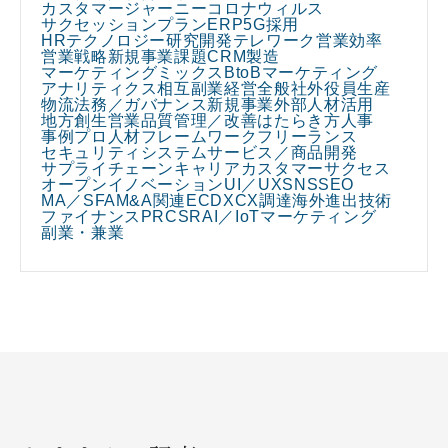
カスタマージャーニー
コロナウィルス
サクセッションプラン
ERP
5G
採用
HRテクノロジー
研究開発
テレワーク
営業効率
営業戦略
新規事業課題
CRM
製造
マーケティングミックス
BtoBマーケティング
アナリティクス
相互副業
経営全般
社外役員
生産
物流
法務／ガバナンス
新規事業
外部人材活用
地方創生
営業
品質管理／改善
はたらき方
人事
事例
プロ人材
フレームワーク
フリーランス
セキュリティ
システム
サービス／商品開発
サプライチェーン
キャリア
カスタマーサクセス
オープンイノベーション
UI／UX
SNS
SEO
MA／SFA
M&A関連
EC
DX
CX
調達
海外進出
技術
ファイナンス
PR
CSR
AI／IoT
マーケティング
副業・兼業