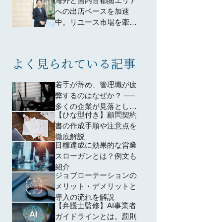
海外と国内首都圏エリア
の評価に手応え
への出店ペースを加速
中。リユース市場を牽引
してきた自社のノウハウ
に、プロ人材の専門性が
加算される
よく見られている記事
若手が辞め、管理職が疲
弊するのはなぜか？ ──
多くの企業が見落として
【ひな型付き】顧問契約
いる「育成設計」の問題
書の作成手順や注意点を
徹底解説
目標達成に効果的な営業
スローガンとは？例文も
紹介
ジョブローテーションの
メリット・デメリットと
導入の流れを解説
【弁護士監修】AI事業者
ガイドラインとは。罰則