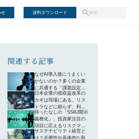
わせ
資料ダウンロード
関連する記事
なぜAI導入後にうまくい
かないのか？多くの企業
に共通する「課題設定」
日本企業の低収益改革の
のズレとは
カギは現場にある。リス
トラなどに頼らず、利益
待ったなしの「SSBJ開示
体質へ変える 10 の施策
義務化」。投資家注目の
項目に応えるリスクマネ
サステナビリティ経営と
ジメント戦略とは
は？必要性や具体的な取