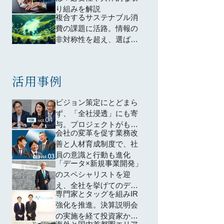
り組みを解説
複合するサステナブル消
費の課題に活路。情報の
非対称性を超え、選ばれ
るための「ESG経営」を
活用事例
ビジョン策定にとどまら
ず、「全社浸透」にも寄
与。プロジェクトがもた
会社の変革を促す業務改
らす新たな化学反応とは
善と人材育成制度で、社
員の意識と行動も進化
「データ×新規事業開発」
のスペシャリストを迎
え、全社を挙げてのデジ
専門家とタッグを組みIR
タルトランスフォーメー
強化を推進。決算説明会
ションが一気に加速
の実施を経て投資家から