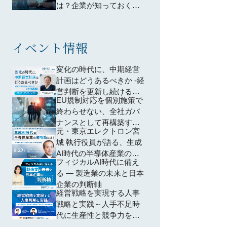
は？企業が知っておくべ
きポイントは？わかりや
すく解説
イベント情報
変化の時代に、中期経営
計画はどうあるべきか -経
営判断を更新し続ける企
EU規制対応を個別施策で
業の共通点-
終わらせない、全社ガバ
ナンスとして再構築する
元・東京エレクトロン宮
方法 ―個別対応から脱却
城 執行役員が語る、生成
し、規制横断で共通領域
AI時代の半導体産業の勝
を再編するための全社設
フィジカルAI時代に備え
ち筋とは？ ~AI特需に踊
計―
る ― 製造業の未来と日本
らされない、投資・SCM
企業の判断軸
の判断軸~
経営戦略を実現する人事
戦略と実践～人手不足時
代に生産性と競争力を高
める人的資本経営～