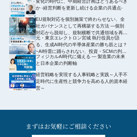
変化の時代に、中期経営計画はどうあるべき
か -経営判断を更新し続ける企業の共通点-
EU規制対応を個別施策で終わらせない、全
社ガバナンスとして再構築する方法 ―個別
対応から脱却し、規制横断で共通領域を再編
元・東京エレクトロン宮城 執行役員が語
するための全社設計―
る、生成AI時代の半導体産業の勝ち筋とは？
~AI特需に踊らされない、投資・SCMの判断
フィジカルAI時代に備える ― 製造業の未来
軸~
と日本企業の判断軸
経営戦略を実現する人事戦略と実践～人手不
足時代に生産性と競争力を高める人的資本経
営～
まずはお気軽にご相談ください