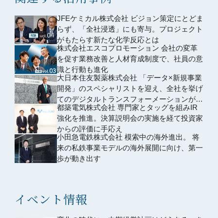
JFEケミカル株式会社 ビジョン策定にとどま
らず、「全社浸透」にも寄与。プロジェクト
がもたらす新たな化学反応とは
株式会社エスコプロモーション 会社の変革
を促す業務改善と人材育成制度で、社員の意
識と行動も進化
大日本住友製薬株式会社 「データ×新規事業
開発」のスペシャリストを迎え、全社を挙げ
てのデジタルトランスフォーメーションが一
都築電気株式会社 専門家とタッグを組みIR
気に加速
強化を推進。決算説明会の実施を経て投資家
からの評価に手応え
小田急電鉄株式会社 模索中の海外進出。 将
来の私鉄事業モデルの海外展開に向け、第一
歩が動き出す
イベント情報