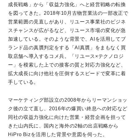
成長戦略」から「収益力強化」へと経営戦略の転換
を図ってきた。2018年10月古物営業法の一部改正で
営業範囲の見直しがあり、リユース事業社のビジネ
スチャンスが広がるなど、リユース市場の変化が急
加速している。そのような背景で、AIを活用してブ
ランド品の真贋判定をする「AI真贋」をまもなく買
取店舗へ導入するコメ兵。「リユース×テクノロジ
ー」を模索した上での接客の質と対応力強化など、
拡大成長に向け他社を圧倒するスピードで変革に着
手している。
マーケティング部設立の2008年からリーマンショッ
ク後の立て直し、2016年の爆買い終息への対応など
同社の収益力強化に向けた営業・経営企画を担って
きた山内氏に、国内と海外の2軸の出店戦略から
HiPro Bizを活用した背景や意図を伺った。