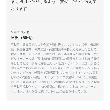
まく利用いただけるよう、貢献したいと考えて
おります。
登録プロ人材
Ｍ氏（50代）
不動産・建設業界の大手企業を数社経て、マンション販売・分譲開
発・販売受託業・商業施設・商業開発等を幅広く経験したことで、
住宅、商業、オフィス、介護施設、ホテル開発等の実績多数。また
ビルオーナー人脈、富裕層向け高額商品の物件立ち上げも統括責任
者として担う。さらに用地仕入れ・販売・ゼネコン・設計・広告代
理店等まですべてのオペレーションを行っている実績からヘッドハ
ンティングされ、転職先で新規部門4つの立ち上げ（オフィス賃貸
ビルのPM業務・商業シーリング・シニア事業等）を行う。現在に
おいては会計事務所、税理士からの相続不動産情報をメインに取扱
う不動産流動化ビジネスの構築にも携わり、これまでビルオーナ
ー、法人、個人を含め累計1万件以上の顧客を持っている。