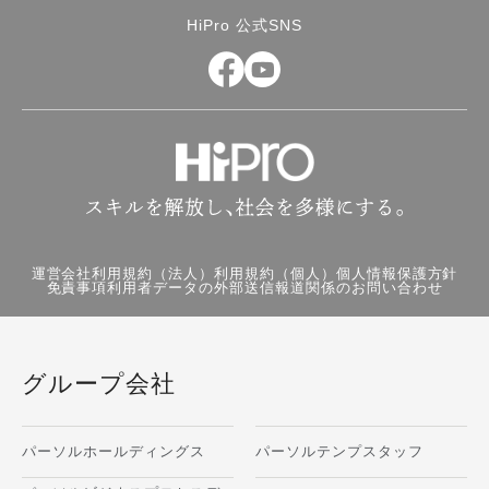
場合が多く、会社員に近い感覚で報酬を
HiPro 公式SNS
得られます。 契約内容によっては決め
られた日数を指定場所ではたらき、会社
員と似たはたらき方をするケースもあり
ます。 固定報酬のメリットは、収入が
安定する点です。フリーランスになった
直後は受注量や得られる報酬が不安定に
なる場合もあります。毎月の収入が減少
しても、固定で受け取れる報酬があれば
安心でしょう。 しかし、営業活動に費
やす時間や労力に対して報酬が少ない
運営会社
利用規約（法人）
利用規約（個人）
個人情報保護方針
免責事項
利用者データの外部送信
報道関係のお問い合わせ
と、高収入を目指すことはできません。
適切な金額設定がなされていない場合、
時間や労力に見合った報酬を得ることは
難しいと言えます。この点が固定報酬の
グループ会社
デメリットとなります。 成果報酬 成果
報酬は、営業活動の成果に応じた報酬が
パーソルホールディングス
パーソルテンプスタッフ
支払われる報酬体系です。成果1件ごと
に固定金額を支払う場合や、売上金額か