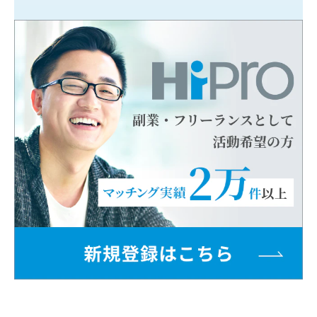
した営業先へメール営業するほか、営業
先のリストアップの段階から依頼される
場合もあります。 報酬体系は、固定報
酬または成果報酬のどちらかが一般的で
す。 インサイドセールス インサイドセ
ールスは、顧客先を直接訪問せず、電話
やオンライン会議ツールを使った非対面
の営業活動です。 対応する仕事内容の
範囲が広く、商談のアポイントを取るだ
けでなく、顧客へのプレゼンやヒアリン
グ、契約締結までを含む場合もありま
す。 営業トークスキルが必須ですが、
近年はオンライン会議ツールを使った営
業活動も増えているため、新しいツール
を使いこなすスキルも重要です。 1日あ
たりの固定報酬、または売上から所定割
合を支払う成果報酬の報酬体系が多い仕
事です。 フィールドセールス（対面営
業） フィールドセールスは、顧客先を