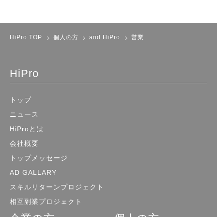
訪問し、対面で営業活動を行う仕事で
す。商材の提案や取引、契約の最終確認
（クロージング）に必要な説明をし、成
HiPro TOP
個人の方
and HiPro
営業
約につなげます。 営業活動のなかでも
成約に直接つながる部分であり、報酬も
高く、高収入を目指すことのできる仕事
HiPro
内容です。 報酬はアポイント1件ごとや
成約1件ごとに、売上から所定の割合が
トップ
支払われることが多く、成果報酬を採用
しているところが多いでしょう。 新規
ニュース
顧客開拓 新規顧客開拓は、見込み客へ
HiProとは
アプローチして新たな顧客を開拓する仕
会社概要
事です。テレアポと似ている点は主に電
トップメッセージ
話を使うことですが、重点は成約の確度
が高い顧客を獲得することに置かれてい
AD GALLARY
ます。 新規顧客開拓の成約率を上げる
スキルリターンプロジェクト
には、商材の特徴や強みを理解し、その
相互副業プロジェクト
商材を必要としている見込み客への営業