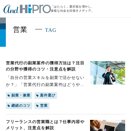
「はたらく」選択肢を増やし、
多様な社会を目指すメディア。
営業
TAG
営業代行の副業案件の獲得方法は？注目
の分野や獲得のコツ・注意点を解説
「自分の営業スキルを副業で活かせない
か？」「営業代行の副業案件はどうやっ
て探せばいいのだろう？」本業の営業経
副業・兼業
案件選び
験を活かし、さらなるキャリアアップを
目指したいと考える人は多いのではない
継続のコツ
営業
でしょうか。営業代行の副業は、高い専
門性が求められる一方で、大きな可能性
フリーランスの営業職とは？仕事内容や
を秘めています。本記事では、営業代行
メリット、注意点を解説