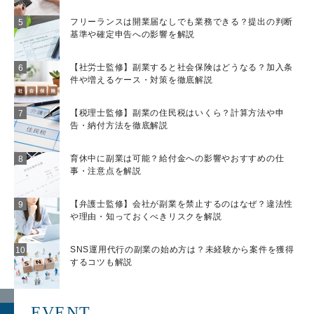
営業コンサルをお願いされたりするケー
フリーランスは開業届なしでも業務できる？提出の判断
スもあるでしょう。 報酬体系は、企業
基準や確定申告への影響を解説
や依頼される仕事の範囲によって異なる
場合があります。固定報酬や成果報酬の
【社労士監修】副業すると社会保険はどうなる？加入条
ほか、それらを組み合せた複合報酬を採
件や増えるケース・対策を徹底解説
用している場合もあります。 なお、フ
リーランス人材のマッチングサイトやエ
【税理士監修】副業の住民税はいくら？計算方法や申
ージェントサービス経由で、営業スキル
告・納付方法を徹底解説
を持つ人材として案件を受注するという
手段もあります。 2.販売代理店 販売代
育休中に副業は可能？給付金への影響やおすすめの仕
事・注意点を解説
理店は、企業から商品やサービスの販売
権を得て、企業に代わって商品やサービ
【弁護士監修】会社が副業を禁止するのはなぜ？違法性
スの営業や販売を行います。 販売代理
や理由・知っておくべきリスクを解説
店の場合、以下の種類に分類され、それ
ぞれ営業・販売活動の範囲が異なりま
SNS運用代行の副業の始め方は？未経験から案件を獲得
す。 紹介代理店（取次代理店） 再販代
するコツも解説
理店（リセラー） OEM 紹介代理店（取
次代理店）の仕事は、商品やサービスを
EVENT
提供する企業に顧客を紹介する役割を果