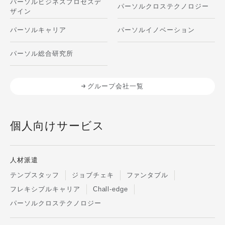
パーソルビジネスプロセスデ
パーソルクロステクノロジー
ら所定割合を支払う場合などが存在しま
ザイン
す。 単価の高い商品やサービスを営業
パーソルキャリア
パーソルイノベーション
する場合、努力次第で高収入を得ること
も可能です。効率的に営業成果を上げれ
パーソル総合研究所
ば、会社員より稼ぎやすい点が魅力で
す。 ただし、報酬は成果によって変動
するため、収入が不安定になりやすいと
グループ会社一覧
いうデメリットもあります。 複合報酬
複合報酬は、固定報酬と成果報酬を組み
合せた報酬体系です。一定の固定報酬に
個人向けサービス
加え、成果に応じた報酬が上乗せされま
す。 複合報酬では、毎月一定金額を受
け取りながら、成果によって収入を大幅
人材派遣
に増やすことができるメリットがありま
テンプスタッフ
ジョブチェキ
ファンタブル
す。ただし、固定報酬の金額が少ない場
フレキシブルキャリア
Chall-edge
合は、成果報酬による収入の増減が大き
く、不安定になりやすい報酬体系とも言
パーソルクロステクノロジー
えます。 フリーランスの営業職になる