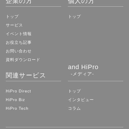
企業の方
個人の方
を行うことが重要です。 既存顧客対応
既存顧客対応は、既存顧客の課題を把握
し、必要に応じたフォローアップや顧客
トップ
トップ
満足度を高める仕事です。さらに、リピ
サービス
ート率を上げるための営業活動も行ない
イベント情報
ます。 また、既存顧客からのヒアリン
グによって、商材の改善や新規開発に必
お役立ち記事
要な情報を集めることもあります。 長
お問い合わせ
く付き合ってもらうため、既存顧客との
資料ダウンロード
関係作りやサポートをメイン業務とする
and HiPro
場合は、固定報酬となるケースが多い傾
-メディア-
関連サービス
向です。 フリーランスの営業職の報酬
体系 フリーランスの営業職の報酬体系
は、固定報酬と成果報酬、両者の特徴を
HiPro Direct
トップ
併せ持つ複合報酬の3種類が存在しま
HiPro Biz
インタビュー
す。 各報酬体系の特徴やメリット・デ
HiPro Tech
コラム
メリットを解説します。 固定報酬 固定
報酬は、営業の成果に関係なく一定の金
額が支払われる報酬体系です。月額制の