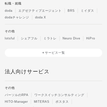
メリット フリーランスの営業職になる
転職・就職
代表的なメリットは以下のとおりです。
doda
エグゼクティブエージェント
BRS
ミイダス
プライベートと両立させやすい はたら
dodaチャレンジ
doda X
き方の自由度が高い 自分の努力で収入
が上がる 各メリットの詳細と注意点
を、以下で詳しく解説します。 プライ
その他
ベートと両立させやすい フリーランス
lotsful
シェアフル
ミラトレ
Neuro Dive
HiPro
の営業職は、はたらく時間や日数を自身
でコントロールしやすいため、プライベ
ートと仕事の両立がしやすいはたらき方
サービス一覧
です。 ライフスタイルに合わせて業務
の時間や日数を決めることで、たとえ
ば、子どもの送迎や家族の介護、家事な
法人向けサービス
どの両立がしやすくなるでしょう。また
平日の通院や役所で手続きが必要な際も
比較的対処しやすく、会社員のように都
その他
度休暇を取得する必要もありません。
パーソルのRPA
ワークスイッチコンサルティング
しかし、プライベートの時間を確保しな
HITO-Manager
MITERAS
ポスタス
がら営業の成果を出し続けるには、スケ