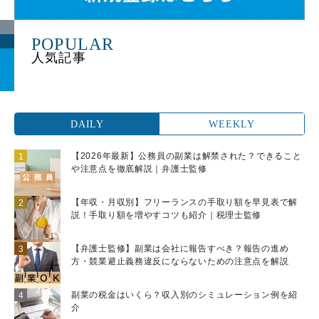
主に営業代行と販売代理店の2種類で
す。それぞれの仕事内容や特徴を以下で
解説します。 1.営業代行 営業代行は、
POPULAR
企業の代わりに商品やサービスの営業活
動を行ないます。営業代行を利用するの
は、営業に必要な人員リソースが不足し
ている企業や、営業ノウハウが不足して
いて即戦力となる営業職を求める企業が
DAILY
WEEKLY
多い傾向にあります。 会社員で営業職
をする場合、企業と雇用契約を結んで自
【2026年最新】公務員の副業は解禁された？できること
や注意点を徹底解説｜弁護士監修
社の商品・サービスを売り込みます。一
方、営業代行では企業と業務委託契約を
【年収・月収別】フリーランスの手取り額を早見表で解
結び、営業活動を代行します。 営業代
説！手取り額を増やすコツも紹介｜税理士監修
行を依頼する企業ごとに、求める営業活
動の範囲はさまざまです。「商談のアポ
【弁護士監修】副業は会社に報告すべき？報告の進め
取りのみ依頼したい」「アポ取りから商
方・競業避止義務違反にならないための注意点を解説
談実施・契約締結までを引き受けてほし
い」といったケースもあります。自社に
副業の税金はいくら？収入別のシミュレーション例を紹
介
合った営業体制の構築を求められたり、