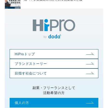
す。業務の手段は電話やメール、直接訪
問など、仕事内容ごとにさまざまです。
ここからは、それぞれのおもな仕事内容
を紹介します。 テレフォンアポインタ
ー テレフォンアポインターは、顧客と
なり得る相手へ電話をかけて営業活動
し、商談アポイントを獲得する仕事で
す。通称「テレアポ」と呼ばれていま
す。 報酬体系では、電話をかけるごと
にあるいはアポイントを獲得するごと
HiProトップ
に、所定の報酬を支払われる傾向があり
ブランドストーリー
ます。1件あたりの報酬単価は、企業や
扱う商品・サービスによって異なりま
目指す社会について
す。 メール営業 メール営業は、アポイ
ント獲得するためにメール文面を作成・
送信する仕事です。文章で営業活動する
副業・フリーランスとして
活動希望の方
ため、顧客が開封したくなるタイトル
や、読みたくなる文章を作るテクニック
個人の方
が求められます。 クライアントが用意