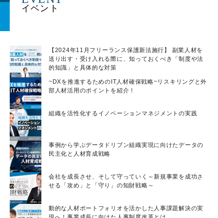
たすことです。商談や契約は企業が直接
担当します。再販代理店は商品やサービ
スを仕入れ、営業活動から契約、アフタ
ーサービスまでを担当します。OEMで
【2024年11月フリーランス保護新法施行】 副業人材を
は、企業が製造した商材を他のブランド
送り出す・受け入れる際に、知っておくべき「制度や法
名で販売します。 報酬体系は成果報酬
的知識」と具体的な対策
が一般的です。販売代理店が扱う商品や
~DXを推進するためのIT人材確保戦略~リスキリングと外
サービスが売上につながらない場合、報
部人材活用のポイントを紹介！
酬を得ることはできません。ただし、成
果を上げた分だけ収入が増加するため、
組織を活性化するイノベーションマネジメントの実践
努力次第で収入を増やすことも可能で
す。 ただし、フリーランスの個人とは
事例から学ぶデータドリブン組織実現に向けたデータの
販売代理店の契約を結ばない企業もある
民主化と人材育成戦略
ため注意しましょう。 営業代行の主な
仕事内容 営業代行の仕事には、テレフ
会社を成長させ、そして守っていく～新規事業を成功さ
ォンアポインターやメール営業、インサ
せる「攻め」と「守り」の知財戦略～
イドセールス、フィールドセールス、新
規顧客開拓、既存顧客対応などがありま
動的な人材ポートフォリオを活かした人事課題解決の実
現へ！事業成長に向けた人事制度改革とは