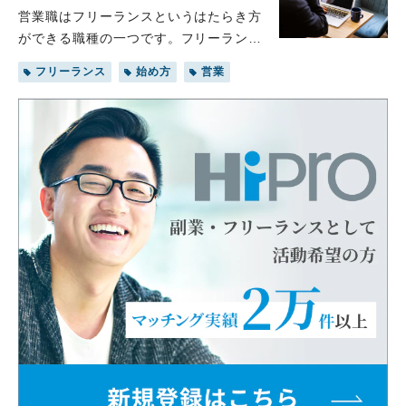
の副業案件の獲得方法を解説します。注
営業職はフリーランスというはたらき方
目されている分野や継続的に案件を得る
ができる職種の一つです。フリーランス
コツ、注意点も紹介するので、ぜひ参考
の営業職は、営業代行や販売代理店とし
フリーランス
始め方
営業
にしてみてください。
て仕事を受け、自身の専門知識やスキル
を活かして適切な仕事を選びながらはた
らくことができます。 フリーランスの
営業職には、会社員では得られないメリ
ットがあります。ただし、フリーランス
の営業職になるためには手続きや準備が
必要です。 本記事では営業職のフリー
ランスの種類や仕事内容、報酬体系につ
いて解説します。また、フリーランスの
営業職ではたらくメリットや必要な手続
き・準備についても取り上げるので、現
在は会社員の営業職で新しいキャリアを
考えている場合は、参考にしてくださ
い。 フリーランスの営業職は2種類ある
フリーランスの営業職のはたらき方は、