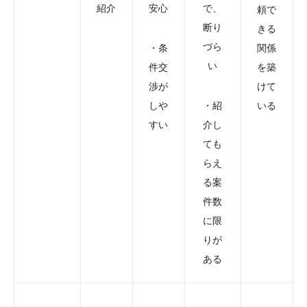
紹介
安心
で、
頼で
断り
きる
づら
・条
関係
い
件交
を築
渉が
けて
しや
・紹
いる
すい
介し
ても
らえ
る案
件数
に限
りが
ある