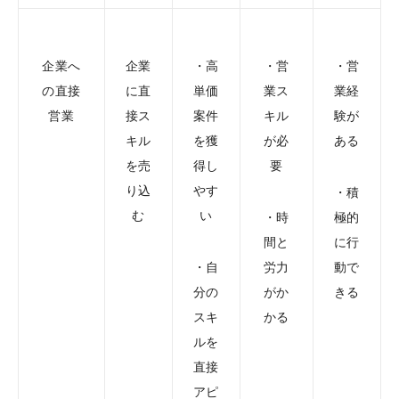
企業へ
企業
・高
・営
・営
の直接
に直
単価
業ス
業経
営業
接ス
案件
キル
験が
キル
を獲
が必
ある
を売
得し
要
り込
やす
・積
む
い
・時
極的
間と
に行
・自
労力
動で
分の
がか
きる
スキ
かる
ルを
直接
アピ