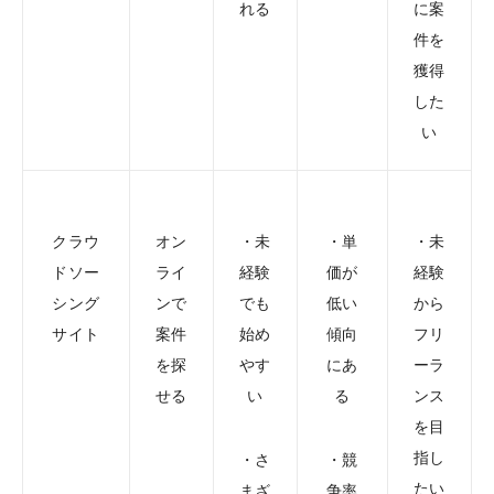
れる
に案
件を
獲得
した
い
クラウ
オン
・未
・単
・未
ドソー
ライ
経験
価が
経験
シング
ンで
でも
低い
から
サイト
案件
始め
傾向
フリ
を探
やす
にあ
ーラ
せる
い
る
ンス
を目
指し
・さ
・競
たい
まざ
争率