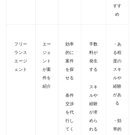
すす
め
フリー
エー
効率
手数
・あ
ランス
ジェ
的に
料が
る程
エージ
ント
案件
発生
度の
ェント
が案
を探
する
スキ
件を
せる
ルや
紹介
経験
スキ
があ
条件
ルや
る
交渉
経験
を代
が求
行し
めら
・効
てく
れる
率的