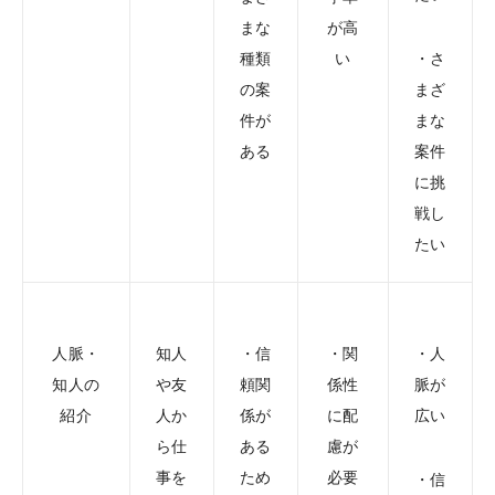
まな
が高
種類
い
・さ
の案
まざ
件が
まな
ある
案件
に挑
戦し
たい
人脈・
知人
・信
・関
・人
知人の
や友
頼関
係性
脈が
紹介
人か
係が
に配
広い
ら仕
ある
慮が
事を
ため
必要
・信