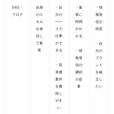
SNS・
自身
・自
・集
・情
ブログ
のス
分の
客に
報発
キル
ペー
時間
信が
を発
スで
がか
得意
信し
仕事
かる
て集
がで
・自
客
きる
・情
分の
報発
ブラ
・高
信の
ンド
単価
継続
を確
案件
が必
立し
を獲
要
たい
得し
やす
い