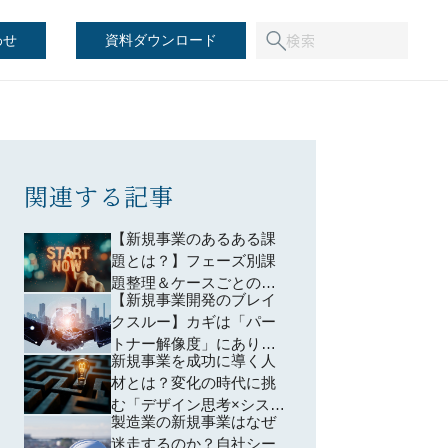
わせ
資料ダウンロード
関連する記事
【新規事業のあるある課
題とは？】フェーズ別課
題整理＆ケースごとの解
【新規事業開発のブレイ
決策をご紹介
クスルー】カギは「パー
トナー解像度」にあり？
新規事業を成功に導く人
外部の知見活用時に重要
材とは？変化の時代に挑
な2ステップと状況別マッ
む「デザイン思考×システ
チング術
製造業の新規事業はなぜ
ム思考」のスキル開発法
迷走するのか？自社シー