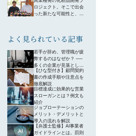
異業種発の化粧品開発プ
種に特化した新たな活用
ロジェクト。そこで出会
方法の可能性を模索し、
った新たな可能性と、改
更なる業務効率化を目指
めて気づいた本業として
した。
の価値
よく見られている記事
若手が辞め、管理職が疲
弊するのはなぜか？ ──
多くの企業が見落として
【ひな型付き】顧問契約
いる「育成設計」の問題
書の作成手順や注意点を
徹底解説
目標達成に効果的な営業
スローガンとは？例文も
紹介
ジョブローテーションの
メリット・デメリットと
導入の流れを解説
【弁護士監修】AI事業者
ガイドラインとは。罰則