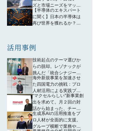
とは
ズと市場ニーズをマッチ
【半導体のエキスパート
ングさせるカギとなるの
に聞く】日本の半導体は
は、「顧客の声」と「当
再び世界を獲れるか？カ
事者意識」
ギを握るイノベーション
戦略
活用事例
技術起点のテーマ選びか
らの脱却。レゾナックが
挑んだ「統合シナジーを
海外新規事業を加速させ
生む新規事業創出」の意
た四国電力の挑戦：プロ
思決定改革
人材活用による実践プロ
“マクセルらしい”新事業創
セス
出を求めて。月２回の対
話から始まった、チーム
生成系AIの活用推進をプ
の土壌づくりとマインド
ロ人材が全面的に支援。
改革
グループ横断で業務や業