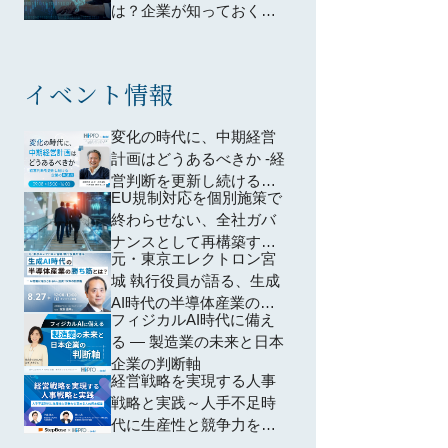
は？企業が知っておくべ
きポイントは？わかりや
すく解説
イベント情報
変化の時代に、中期経営
計画はどうあるべきか -経
営判断を更新し続ける企
EU規制対応を個別施策で
業の共通点-
終わらせない、全社ガバ
ナンスとして再構築する
元・東京エレクトロン宮
方法 ―個別対応から脱却
城 執行役員が語る、生成
し、規制横断で共通領域
AI時代の半導体産業の勝
を再編するための全社設
フィジカルAI時代に備え
ち筋とは？ ~AI特需に踊
計―
る ― 製造業の未来と日本
らされない、投資・SCM
企業の判断軸
の判断軸~
経営戦略を実現する人事
戦略と実践～人手不足時
代に生産性と競争力を高
める人的資本経営～