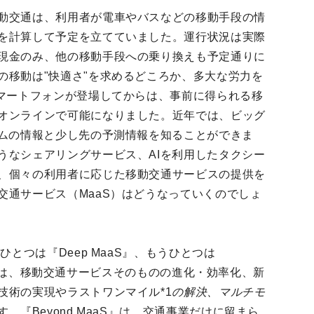
動交通は、利用者が電車やバスなどの移動手段の情
を計算して予定を立てていました。運行状況は実際
現金のみ、他の移動手段への乗り換えも予定通りに
の移動は"快適さ"を求めるどころか、多大な労力を
スマートフォンが登場してからは、事前に得られる移
オンラインで可能になりました。近年では、ビッグ
イムの情報と少し先の予測情報を知ることができま
うなシェアリングサービス、AIを利用したタクシー
、個々の利用者に応じた移動交通サービスの提供を
交通サービス（MaaS）はどうなっていくのでしょ
ひとつは『Deep MaaS』、もうひとつは
MaaS』は、移動交通サービスそのものの進化・効率化、新
技術の実現やラストワンマイル*1
の解決、マルチモ
す。『Beyond MaaS』は、交通事業だけに留まら