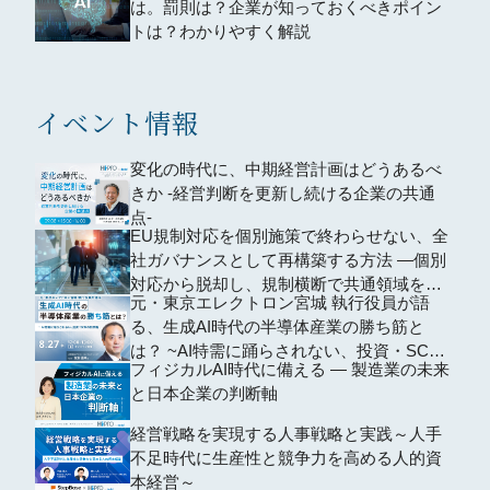
は。罰則は？企業が知っておくべきポイン
トは？わかりやすく解説
イベント情報
変化の時代に、中期経営計画はどうあるべ
きか -経営判断を更新し続ける企業の共通
点-
EU規制対応を個別施策で終わらせない、全
社ガバナンスとして再構築する方法 ―個別
対応から脱却し、規制横断で共通領域を再
元・東京エレクトロン宮城 執行役員が語
編するための全社設計―
る、生成AI時代の半導体産業の勝ち筋と
は？ ~AI特需に踊らされない、投資・SCM
フィジカルAI時代に備える ― 製造業の未来
の判断軸~
と日本企業の判断軸
経営戦略を実現する人事戦略と実践～人手
不足時代に生産性と競争力を高める人的資
本経営～