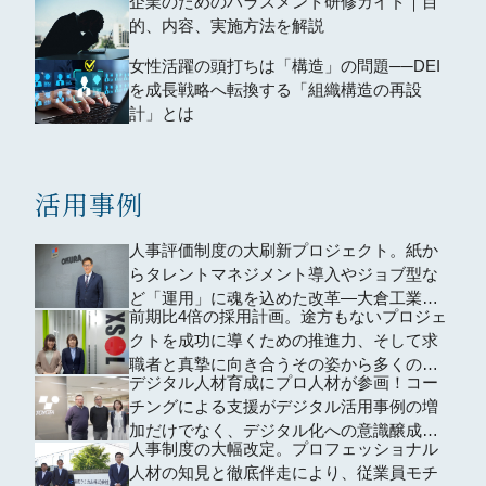
企業のためのハラスメント研修ガイド｜目
的、内容、実施方法を解説
女性活躍の頭打ちは「構造」の問題──DEI
を成長戦略へ転換する「組織構造の再設
計」とは
活用事例
人事評価制度の大刷新プロジェクト。紙か
らタレントマネジメント導入やジョブ型な
ど「運用」に魂を込めた改革―大倉工業株
前期比4倍の採用計画。途方もないプロジェ
式会社
クトを成功に導くための推進力、そして求
職者と真摯に向き合うその姿から多くのこ
デジタル人材育成にプロ人材が参画！コー
とを学んだ
チングによる支援がデジタル活用事例の増
加だけでなく、デジタル化への意識醸成に
人事制度の大幅改定。プロフェッショナル
も貢献
人材の知見と徹底伴走により、従業員モチ