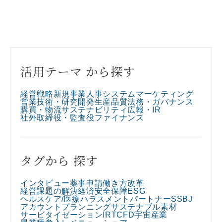
活用テーマ から探す
経営戦略
新規事業
人事
システム
マーケティング
営業
技術・研究開発
生産
品質
法務・ガバナンス
購買・物流
サステナビリティ
広報・IR
社外取締役・監査役
ファイナンス
タグから 探す
インタビュー
薬事申請
働き方改革
経営課題の解決
経済安全保障
ESG
ヘルスケア/医療
ハラスメント
パートナー
SSBJ
アカウントプランニング
サステナブル素材
サービタイゼーション
IR
TCFD
宇宙産業