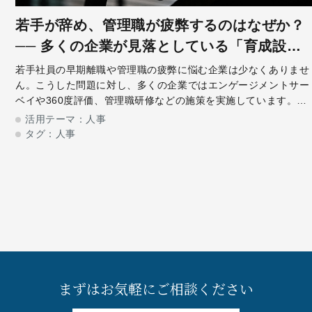
若手が辞め、管理職が疲弊するのはなぜか？
── 多くの企業が見落としている「育成設
計」の問題
若手社員の早期離職や管理職の疲弊に悩む企業は少なくありませ
ん。こうした問題に対し、多くの企業ではエンゲージメントサー
ベイや360度評価、管理職研修などの施策を実施しています。し
かし、十分な改善につながらず、同じ課題をくり返しているケー
活用テーマ：
人事
スも見受けられます。なぜ離
タグ：
人事
まずはお気軽にご相談ください