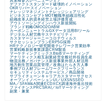
異業種参入
レベニューシェア
デファクトスタンダード
破壊的イノベーション
OKR
リバースイノベーション
ナレッジマネジメント
ナレッジシェアリング
ビジネスコンセプト
MOT
離職率
組織活性化
組織改革
人的資本経営
上場
評価
育成
アウトソーシング
インハウス
新規開拓
ブランド戦略
OMO
O2O
ABM
カーボンニュートラル
GX
データ活用
BIツール
デジタル人材
労務
サステナビリティ
カスタマージャーニー
コロナウィルス
サクセッションプラン
ERP
5G
採用
HRテクノロジー
研究開発
テレワーク
営業効率
営業戦略
新規事業課題
CRM
製造
マーケティングミックス
BtoBマーケティング
アナリティクス
相互副業
経営全般
社外役員
生産
物流
法務／ガバナンス
新規事業
外部人材活用
地方創生
営業
品質管理／改善
はたらき方
人事
事例
プロ人材
フレームワーク
フリーランス
セキュリティ
システム
サービス／商品開発
サプライチェーン
キャリア
カスタマーサクセス
オープンイノベーション
UI／UX
SNS
SEO
MA／SFA
M&A関連
EC
DX
CX
調達
海外進出
技術
ファイナンス
PR
CSR
AI／IoT
マーケティング
副業・兼業