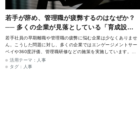
若手が辞め、管理職が疲弊するのはなぜか？
── 多くの企業が見落としている「育成設
計」の問題
若手社員の早期離職や管理職の疲弊に悩む企業は少なくありませ
ん。こうした問題に対し、多くの企業ではエンゲージメントサー
ベイや360度評価、管理職研修などの施策を実施しています。し
かし、十分な改善につながらず、同じ課題をくり返しているケー
活用テーマ：
人事
スも見受けられます。なぜ離
タグ：
人事