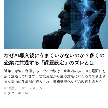
なぜAI導入後にうまくいかないのか？多くの
企業に共通する「課題設定」のズレとは
近年、急速に台頭する生成AIの波は、企業内のあらゆる場面にも
広く浸透しています。営業支援から顧客対応にいたるまでさまざ
まな場面に生成AIが導入され、業務効率化などの改善を図ろうと
する企業が増えています。その一方で、導入当初の期待感と現状
活用テーマ：
システム
との間に少なからずギャッ
タグ：
AI／IoT