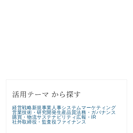
活用テーマ から探す
経営戦略
新規事業
人事
システム
マーケティング
営業
技術・研究開発
生産
品質
法務・ガバナンス
購買・物流
サステナビリティ
広報・IR
社外取締役・監査役
ファイナンス