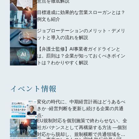
意点を徹底解説
目標達成に効果的な営業スローガンとは？
例文も紹介
ジョブローテーションのメリット・デメリ
ットと導入の流れを解説
【弁護士監修】AI事業者ガイドラインと
は。罰則は？企業が知っておくべきポイン
トは？わかりやすく解説
イベント情報
変化の時代に、中期経営計画はどうあるべ
きか -経営判断を更新し続ける企業の共通
点-
EU規制対応を個別施策で終わらせない、全
社ガバナンスとして再構築する方法 ―個別
対応から脱却し、規制横断で共通領域を再