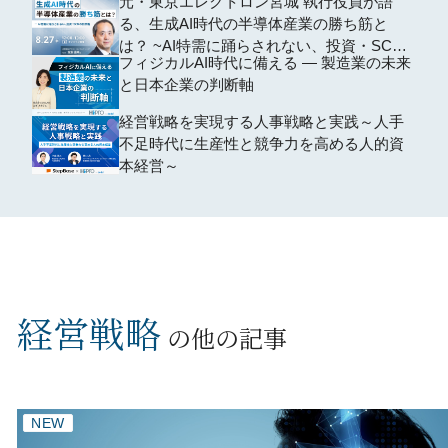
元・東京エレクトロン宮城 執行役員が語
編するための全社設計―
る、生成AI時代の半導体産業の勝ち筋と
は？ ~AI特需に踊らされない、投資・SCM
フィジカルAI時代に備える ― 製造業の未来
の判断軸~
と日本企業の判断軸
経営戦略を実現する人事戦略と実践～人手
不足時代に生産性と競争力を高める人的資
本経営～
経営戦略
の他の記事
NEW