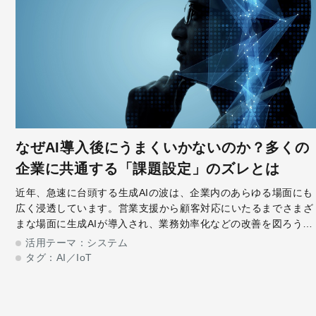
なぜAI導入後にうまくいかないのか？多くの
企業に共通する「課題設定」のズレとは
近年、急速に台頭する生成AIの波は、企業内のあらゆる場面にも
広く浸透しています。営業支援から顧客対応にいたるまでさまざ
まな場面に生成AIが導入され、業務効率化などの改善を図ろうと
する企業が増えています。その一方で、導入当初の期待感と現状
活用テーマ：
システム
との間に少なからずギャッ
タグ：
AI／IoT