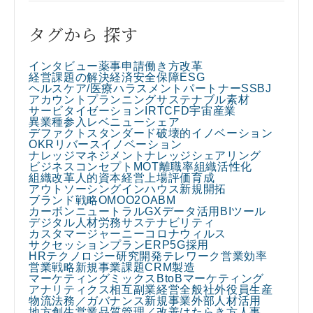
タグから 探す
インタビュー
薬事申請
働き方改革
経営課題の解決
経済安全保障
ESG
ヘルスケア/医療
ハラスメント
パートナー
SSBJ
アカウントプランニング
サステナブル素材
サービタイゼーション
IR
TCFD
宇宙産業
異業種参入
レベニューシェア
デファクトスタンダード
破壊的イノベーション
OKR
リバースイノベーション
ナレッジマネジメント
ナレッジシェアリング
ビジネスコンセプト
MOT
離職率
組織活性化
組織改革
人的資本経営
上場
評価
育成
アウトソーシング
インハウス
新規開拓
ブランド戦略
OMO
O2O
ABM
カーボンニュートラル
GX
データ活用
BIツール
デジタル人材
労務
サステナビリティ
カスタマージャーニー
コロナウィルス
サクセッションプラン
ERP
5G
採用
HRテクノロジー
研究開発
テレワーク
営業効率
営業戦略
新規事業課題
CRM
製造
マーケティングミックス
BtoBマーケティング
アナリティクス
相互副業
経営全般
社外役員
生産
物流
法務／ガバナンス
新規事業
外部人材活用
地方創生
営業
品質管理／改善
はたらき方
人事