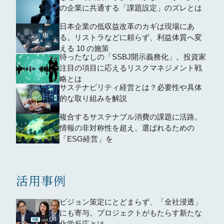
の企業に共通する「課題設定」のズレとは
日本企業の低収益改革のカギは現場にあ
る。リストラなどに頼らず、利益体質へ変
える 10 の施策
待ったなしの「SSBJ開示義務化」。投資家
注目の項目に応えるリスクマネジメント戦
略とは
サステナビリティ経営とは？必要性や具体
的な取り組みを解説
複合するサステナブル消費の課題に活路。
情報の非対称性を超え、選ばれるための
「ESG経営」を
活用事例
ビジョン策定にとどまらず、「全社浸透」
にも寄与。プロジェクトがもたらす新たな
化学反応とは