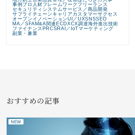
事例
プロ人材
フレームワーク
フリーランス
セキュリティ
システム
サービス／商品開発
サプライチェーン
キャリア
カスタマーサクセス
オープンイノベーション
UI／UX
SNS
SEO
MA／SFA
M&A関連
EC
DX
CX
調達
海外進出
技術
ファイナンス
PR
CSR
AI／IoT
マーケティング
副業・兼業
おすすめの記事
NEW