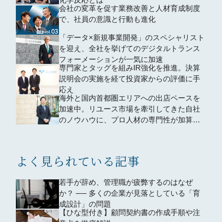
会社の変革を促す業務改善と人材育成制度
で、社員の意識と行動も進化
「データ×新規事業開発」のスペシャリスト
を迎え、全社を挙げてのデジタルトランス
フォーメーションが一気に加速
専門家とタッグを組みIR強化を推進。決算
説明会の実施を経て投資家からの評価に手
応え
海外と国内首都圏エリアへの出店ペースを
加速中。リユース市場を牽引してきた自社
のノウハウに、プロ人材の専門性が加算さ
れる
よく見られている記事
若手が辞め、管理職が疲弊するのはなぜ
か？ ── 多くの企業が見落としている「育
成設計」の問題
【ひな型付き】顧問契約書の作成手順や注