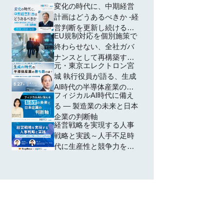
変化の時代に、中期経営
計画はどうあるべきか -経
営判断を更新し続ける企
EU規制対応を個別施策で
業の共通点-
終わらせない、全社ガバ
ナンスとして再構築する
元・東京エレクトロン宮
方法 ―個別対応から脱却
城 執行役員が語る、生成
し、規制横断で共通領域
AI時代の半導体産業の勝
を再編するための全社設
フィジカルAI時代に備え
ち筋とは？ ~AI特需に踊
計―
る ― 製造業の未来と日本
らされない、投資・SCM
企業の判断軸
の判断軸~
経営戦略を実現する人事
戦略と実践～人手不足時
代に生産性と競争力を高
める人的資本経営～