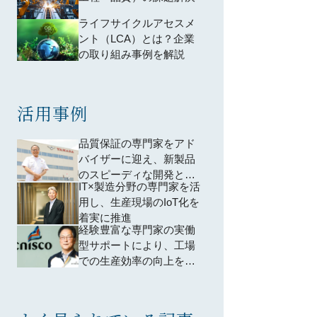
ライフサイクルアセスメ
ント（LCA）とは？企業
の取り組み事例を解説
活用事例
品質保証の専門家をアド
バイザーに迎え、新製品
のスピーディな開発と量
IT×製造分野の専門家を活
産体制構築を実現
用し、生産現場のIoT化を
着実に推進
経験豊富な専門家の実働
型サポートにより、工場
での生産効率の向上を実
現