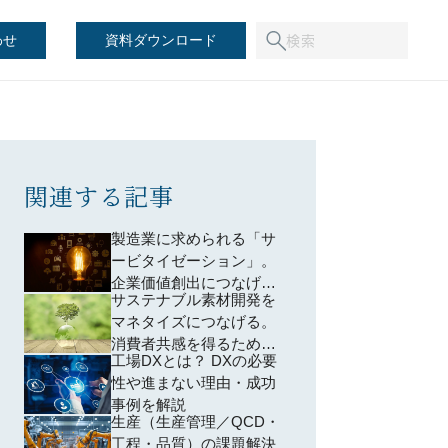
わせ
資料ダウンロード
関連する記事
製造業に求められる「サ
ービタイゼーション」。
企業価値創出につなげる
サステナブル素材開発を
サービス開発の基本フロ
マネタイズにつなげる。
ー＆ポイントとは？
消費者共感を得るための
工場DXとは？ DXの必要
ブランド価値設計法とは
性や進まない理由・成功
事例を解説
生産（生産管理／QCD・
工程・品質）の課題解決