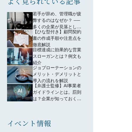
よく見られている記事
若手が辞め、管理職が疲
弊するのはなぜか？ ──
多くの企業が見落として
【ひな型付き】顧問契約
いる「育成設計」の問題
書の作成手順や注意点を
徹底解説
目標達成に効果的な営業
スローガンとは？例文も
紹介
ジョブローテーションの
メリット・デメリットと
導入の流れを解説
【弁護士監修】AI事業者
ガイドラインとは。罰則
は？企業が知っておくべ
きポイントは？わかりや
すく解説
イベント情報