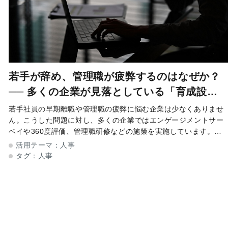
若手が辞め、管理職が疲弊するのはなぜか？
── 多くの企業が見落としている「育成設
計」の問題
若手社員の早期離職や管理職の疲弊に悩む企業は少なくありませ
ん。こうした問題に対し、多くの企業ではエンゲージメントサー
ベイや360度評価、管理職研修などの施策を実施しています。し
かし、十分な改善につながらず、同じ課題をくり返しているケー
活用テーマ：
人事
スも見受けられます。なぜ離
タグ：
人事