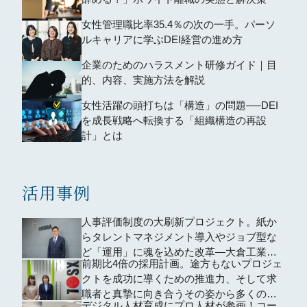
女性管理職比率35.4％の次の一手。パーソ
ルキャリアに学ぶDEI経営の進め方
企業のためのハラスメント研修ガイド｜目
的、内容、実施方法を解説
女性活躍の頭打ちは「構造」の問題──DEI
を成長戦略へ転換する「組織構造の再設
計」とは
活用事例
人事評価制度の大刷新プロジェクト。紙か
らタレントマネジメント導入やジョブ型な
ど「運用」に魂を込めた改革―大倉工業株
前期比4倍の採用計画。途方もないプロジェ
式会社
クトを成功に導くための推進力、そして求
職者と真摯に向き合うその姿から多くのこ
デジタル人材育成にプロ人材が参画！コー