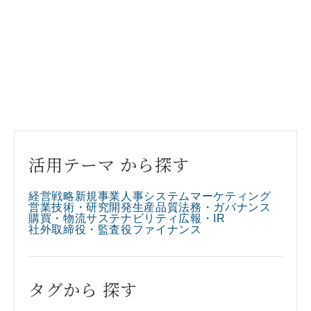
活用テーマ から探す
経営戦略
新規事業
人事
システム
マーケティング
営業
技術・研究開発
生産
品質
法務・ガバナンス
購買・物流
サステナビリティ
広報・IR
社外取締役・監査役
ファイナンス
タグから 探す