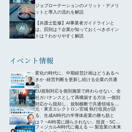
ジョブローテーションのメリット・デメリ
ットと導入の流れを解説
【弁護士監修】AI事業者ガイドラインと
は。罰則は？企業が知っておくべきポイン
トは？わかりやすく解説
イベント情報
変化の時代に、中期経営計画はどうあるべ
きか -経営判断を更新し続ける企業の共通
点-
EU規制対応を個別施策で終わらせない、全
社ガバナンスとして再構築する方法 ―個別
対応から脱却し、規制横断で共通領域を再
元・東京エレクトロン宮城 執行役員が語
編するための全社設計―
る、生成AI時代の半導体産業の勝ち筋と
は？ ~AI特需に踊らされない、投資・SCM
フィジカルAI時代に備える ― 製造業の未来
の判断軸~