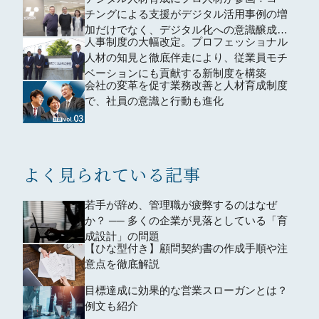
とを学んだ
チングによる支援がデジタル活用事例の増
加だけでなく、デジタル化への意識醸成に
人事制度の大幅改定。プロフェッショナル
も貢献
人材の知見と徹底伴走により、従業員モチ
ベーションにも貢献する新制度を構築
会社の変革を促す業務改善と人材育成制度
で、社員の意識と行動も進化
よく見られている記事
若手が辞め、管理職が疲弊するのはなぜ
か？ ── 多くの企業が見落としている「育
成設計」の問題
【ひな型付き】顧問契約書の作成手順や注
意点を徹底解説
目標達成に効果的な営業スローガンとは？
例文も紹介