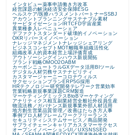
インタビュー
薬事申請
働き方改革
経営課題の解決
経済安全保障
ESG
ヘルスケア/医療
ハラスメント
パートナー
SSBJ
アカウントプランニング
サステナブル素材
サービタイゼーション
IR
TCFD
宇宙産業
異業種参入
レベニューシェア
デファクトスタンダード
破壊的イノベーション
OKR
リバースイノベーション
ナレッジマネジメント
ナレッジシェアリング
ビジネスコンセプト
MOT
離職率
組織活性化
組織改革
人的資本経営
上場
評価
育成
アウトソーシング
インハウス
新規開拓
ブランド戦略
OMO
O2O
ABM
カーボンニュートラル
GX
データ活用
BIツール
デジタル人材
労務
サステナビリティ
カスタマージャーニー
コロナウィルス
サクセッションプラン
ERP
5G
採用
HRテクノロジー
研究開発
テレワーク
営業効率
営業戦略
新規事業課題
CRM
製造
マーケティングミックス
BtoBマーケティング
アナリティクス
相互副業
経営全般
社外役員
生産
物流
法務／ガバナンス
新規事業
外部人材活用
地方創生
営業
品質管理／改善
はたらき方
人事
事例
プロ人材
フレームワーク
フリーランス
セキュリティ
システム
サービス／商品開発
サプライチェーン
キャリア
カスタマーサクセス
オープンイノベーション
UI／UX
SNS
SEO
MA／SFA
M&A関連
EC
DX
CX
調達
海外進出
技術