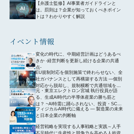
【弁護士監修】AI事業者ガイドラインと
は。罰則は？企業が知っておくべきポイン
トは？わかりやすく解説
イベント情報
変化の時代に、中期経営計画はどうあるべ
きか -経営判断を更新し続ける企業の共通
点-
EU規制対応を個別施策で終わらせない、全
社ガバナンスとして再構築する方法 ―個別
対応から脱却し、規制横断で共通領域を再
元・東京エレクトロン宮城 執行役員が語
編するための全社設計―
る、生成AI時代の半導体産業の勝ち筋と
は？ ~AI特需に踊らされない、投資・SCM
フィジカルAI時代に備える ― 製造業の未来
の判断軸~
と日本企業の判断軸
経営戦略を実現する人事戦略と実践～人手
不足時代に生産性と競争力を高める人的資