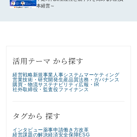
本経営～
活用テーマ から探す
経営戦略
新規事業
人事
システム
マーケティング
営業
技術・研究開発
生産
品質
法務・ガバナンス
購買・物流
サステナビリティ
広報・IR
社外取締役・監査役
ファイナンス
タグから 探す
インタビュー
薬事申請
働き方改革
経営課題の解決
経済安全保障
ESG