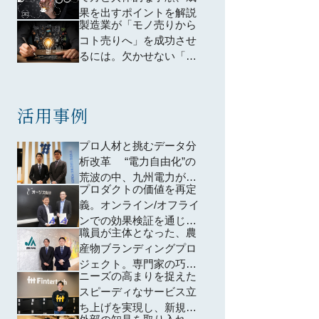
果を出すポイントを解説
製造業が「モノ売りから
コト売りへ」を成功させ
るには。欠かせない「提
供価値の棚卸し」と「市
場の創出」
活用事例
プロ人材と挑むデータ分
析改革 “電力自由化”の
荒波の中、九州電力が推
プロダクトの価値を再定
進するデータドリブンマ
義。オンライン/オフライ
ーケティング
ンでの効果検証を通じ
職員が主体となった、農
て、ユーザーが本当に求
産物ブランディングプロ
めるニーズを可視化
ジェクト。専門家の巧み
ニーズの高まりを捉えた
なフォローで、従来にな
スピーディなサービス立
かった全く新しいブラン
ち上げを実現し、新規事
ドを確立