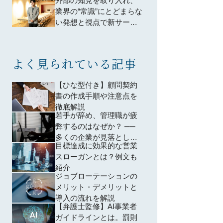
外部の知見を取り入れ、
業が成長軌道へ
業界の“常識”にとどまらな
い発想と視点で新サービ
スを事業化
よく見られている記事
【ひな型付き】顧問契約
書の作成手順や注意点を
徹底解説
若手が辞め、管理職が疲
弊するのはなぜか？ ──
多くの企業が見落として
目標達成に効果的な営業
いる「育成設計」の問題
スローガンとは？例文も
紹介
ジョブローテーションの
メリット・デメリットと
導入の流れを解説
【弁護士監修】AI事業者
ガイドラインとは。罰則