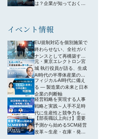
は？企業が知っておくべ
きポイントは？わかりや
すく解説
イベント情報
EU規制対応を個別施策で
終わらせない、全社ガバ
ナンスとして再構築する
元・東京エレクトロン宮
方法 ―個別対応から脱却
城 執行役員が語る、生成
し、規制横断で共通領域
AI時代の半導体産業の勝
を再編するための全社設
フィジカルAI時代に備え
ち筋とは？ ~AI特需に踊
計―
る ― 製造業の未来と日本
らされない、投資・SCM
企業の判断軸
の判断軸~
経営戦略を実現する人事
戦略と実践～人手不足時
代に生産性と競争力を高
【部長職以上向け】需要
める人的資本経営～
予測から始めるSCM経営
改革～生産・在庫・発注
をつなぐデータ活用の実