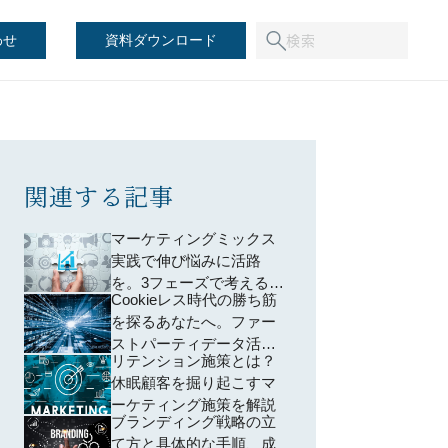
わせ
資料ダウンロード
関連する記事
マーケティングミックス
実践で伸び悩みに活路
を。3フェーズで考える
Cookieレス時代の勝ち筋
「内的要素×外的要素」の
を探るあなたへ。ファー
理想的かけ合わせ
ストパーティデータ活用
リテンション施策とは？
で生まれる新たな商機と
休眠顧客を掘り起こすマ
は
ーケティング施策を解説
ブランディング戦略の立
て方と具体的な手順、成