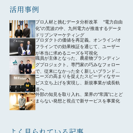
活用事例
プロ人材と挑むデータ分析改革 “電力自由
化”の荒波の中、九州電力が推進するデータ
ドリブンマーケティング
プロダクトの価値を再定義。オンライン/オ
フラインでの効果検証を通じて、ユーザー
が本当に求めるニーズを可視化
職員が主体となった、農産物ブランディン
グプロジェクト。専門家の巧みなフォロー
で、従来になかった全く新しいブランドを
ニーズの高まりを捉えたスピーディなサー
確立
ビス立ち上げを実現し、新規事業が成長軌
道へ
外部の知見を取り入れ、業界の“常識”にとど
まらない発想と視点で新サービスを事業化
よく見られている記事