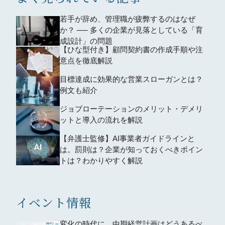
若手が辞め、管理職が疲弊するのはなぜ
か？ ── 多くの企業が見落としている「育
成設計」の問題
【ひな型付き】顧問契約書の作成手順や注
意点を徹底解説
目標達成に効果的な営業スローガンとは？
例文も紹介
ジョブローテーションのメリット・デメリ
ットと導入の流れを解説
【弁護士監修】AI事業者ガイドラインと
は。罰則は？企業が知っておくべきポイン
トは？わかりやすく解説
イベント情報
変化の時代に、中期経営計画はどうあるべ