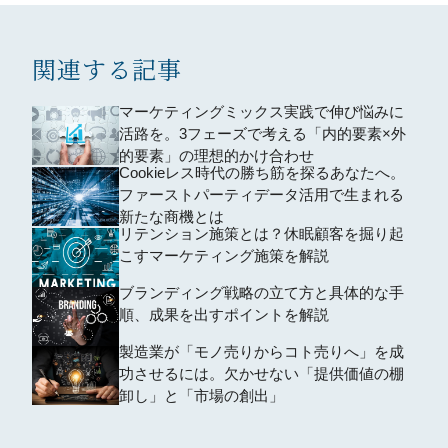
関連する記事
マーケティングミックス実践で伸び悩みに
活路を。3フェーズで考える「内的要素×外
的要素」の理想的かけ合わせ
Cookieレス時代の勝ち筋を探るあなたへ。
ファーストパーティデータ活用で生まれる
新たな商機とは
リテンション施策とは？休眠顧客を掘り起
こすマーケティング施策を解説
ブランディング戦略の立て方と具体的な手
順、成果を出すポイントを解説
製造業が「モノ売りからコト売りへ」を成
功させるには。欠かせない「提供価値の棚
卸し」と「市場の創出」