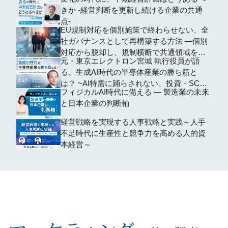
きか -経営判断を更新し続ける企業の共通
点-
EU規制対応を個別施策で終わらせない、全
社ガバナンスとして再構築する方法 ―個別
対応から脱却し、規制横断で共通領域を再
元・東京エレクトロン宮城 執行役員が語
編するための全社設計―
る、生成AI時代の半導体産業の勝ち筋と
は？ ~AI特需に踊らされない、投資・SCM
フィジカルAI時代に備える ― 製造業の未来
の判断軸~
と日本企業の判断軸
経営戦略を実現する人事戦略と実践～人手
不足時代に生産性と競争力を高める人的資
本経営～