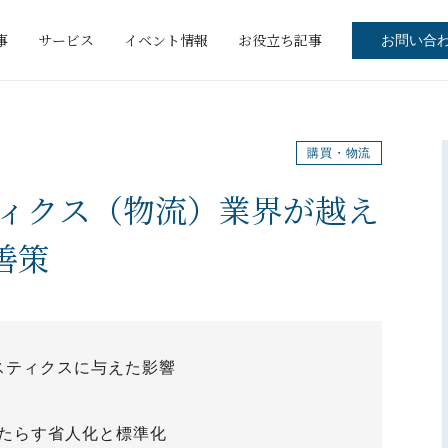
事
サービス
イベント情報
お役立ち記事
お問い合
購買・物流
ィクス（物流）業界が越え
善策
スティクスに与えた影響
もたらす省人化と標準化