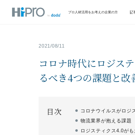
サービス
イベント情報
お役立ち記
プロ人材活用をお考えの企業の方
2021/08/11
コロナ時代にロジステ
るべき4つの課題と改
目次
コロナウイルスがロジ
物流業界が抱える課題
ロジスティクス4.0が