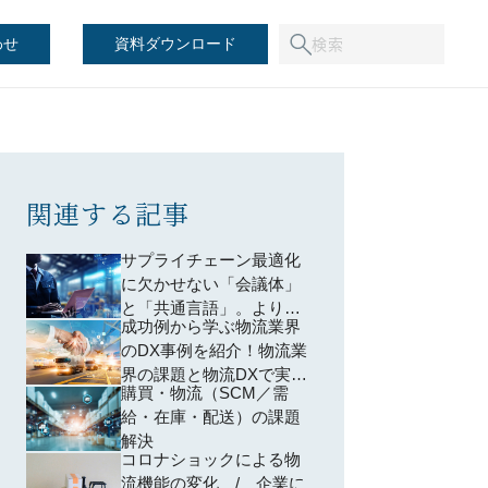
わせ
資料ダウンロード
関連する記事
サプライチェーン最適化
に欠かせない「会議体」
と「共通言語」。より良
成功例から学ぶ物流業界
い収益体制を築くための
のDX事例を紹介！物流業
S&OP実践法
界の課題と物流DXで実現
購買・物流（SCM／需
できることを解説
給・在庫・配送）の課題
解決
コロナショックによる物
流機能の変化 / 企業に