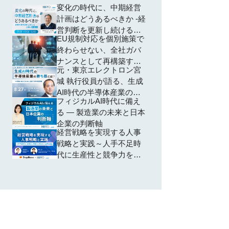
変化の時代に、中期経営
計画はどうあるべきか -経
営判断を更新し続ける企
EU規制対応を個別施策で
業の共通点-
終わらせない、全社ガバ
ナンスとして再構築する
元・東京エレクトロン宮
方法 ―個別対応から脱却
城 執行役員が語る、生成
し、規制横断で共通領域
AI時代の半導体産業の勝
を再編するための全社設
フィジカルAI時代に備え
ち筋とは？ ~AI特需に踊
計―
る ― 製造業の未来と日本
らされない、投資・SCM
企業の判断軸
の判断軸~
経営戦略を実現する人事
戦略と実践～人手不足時
代に生産性と競争力を高
める人的資本経営～