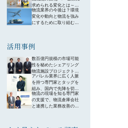
求められる変化とは～物
物流業界の今後は？環境
流BCPの必要性が高まっ
変化や動向と物流を強み
ている～
にするために取り組むべ
き７つのこと
活用事例
数百億円規模の市場可能
性を秘めたシェアリング
物流施設プロジェクト。
アパレル業界に広く人脈
「モノ売りからコト売り
を持つ専門家とタッグを
への転換」に伴走したプ
組み、国内で先陣を切り
ロ人材の存在感
物流の現場を知る専門家
オフプライス事業に進出
の支援で、物流倉庫会社
と連携した業務改善の取
り組みが大きく前進