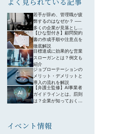
よく見られている記事
若手が辞め、管理職が疲
弊するのはなぜか？ ──
多くの企業が見落として
【ひな型付き】顧問契約
いる「育成設計」の問題
書の作成手順や注意点を
徹底解説
目標達成に効果的な営業
スローガンとは？例文も
紹介
ジョブローテーションの
メリット・デメリットと
導入の流れを解説
【弁護士監修】AI事業者
ガイドラインとは。罰則
は？企業が知っておくべ
きポイントは？わかりや
すく解説
イベント情報