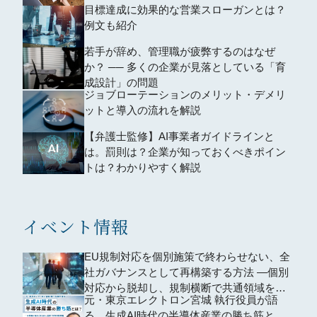
目標達成に効果的な営業スローガンとは？
例文も紹介
若手が辞め、管理職が疲弊するのはなぜ
か？ ── 多くの企業が見落としている「育
成設計」の問題
ジョブローテーションのメリット・デメリ
ットと導入の流れを解説
【弁護士監修】AI事業者ガイドラインと
は。罰則は？企業が知っておくべきポイン
トは？わかりやすく解説
イベント情報
EU規制対応を個別施策で終わらせない、全
社ガバナンスとして再構築する方法 ―個別
対応から脱却し、規制横断で共通領域を再
元・東京エレクトロン宮城 執行役員が語
編するための全社設計―
る、生成AI時代の半導体産業の勝ち筋と