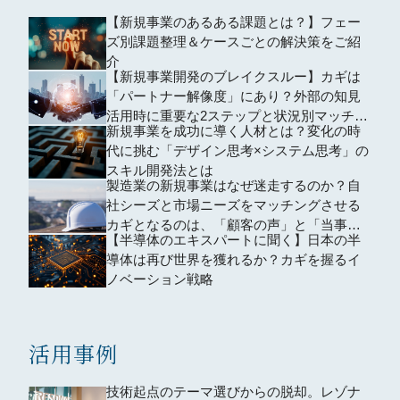
【新規事業のあるある課題とは？】フェー
ズ別課題整理＆ケースごとの解決策をご紹
介
【新規事業開発のブレイクスルー】カギは
「パートナー解像度」にあり？外部の知見
活用時に重要な2ステップと状況別マッチン
新規事業を成功に導く人材とは？変化の時
グ術
代に挑む「デザイン思考×システム思考」の
スキル開発法とは
製造業の新規事業はなぜ迷走するのか？自
社シーズと市場ニーズをマッチングさせる
カギとなるのは、「顧客の声」と「当事者
【半導体のエキスパートに聞く】日本の半
意識」
導体は再び世界を獲れるか？カギを握るイ
ノベーション戦略
活用事例
技術起点のテーマ選びからの脱却。レゾナ