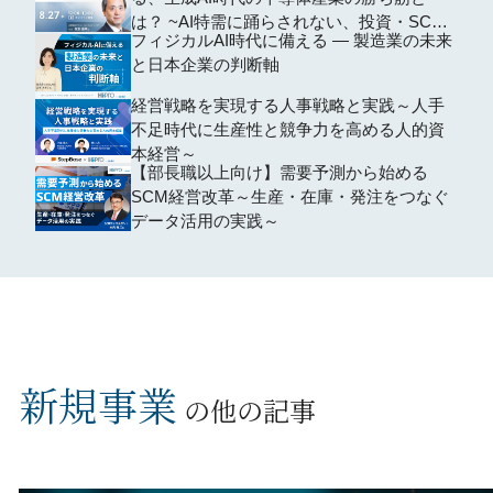
は？ ~AI特需に踊らされない、投資・SCM
フィジカルAI時代に備える ― 製造業の未来
の判断軸~
と日本企業の判断軸
経営戦略を実現する人事戦略と実践～人手
不足時代に生産性と競争力を高める人的資
本経営～
【部長職以上向け】需要予測から始める
SCM経営改革～生産・在庫・発注をつなぐ
データ活用の実践～
新規事業
の他の記事