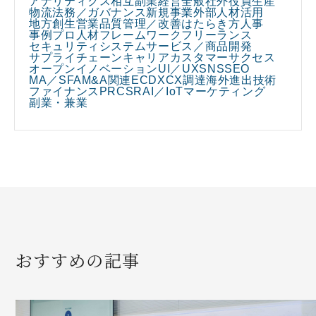
アナリティクス
相互副業
経営全般
社外役員
生産
物流
法務／ガバナンス
新規事業
外部人材活用
地方創生
営業
品質管理／改善
はたらき方
人事
事例
プロ人材
フレームワーク
フリーランス
セキュリティ
システム
サービス／商品開発
サプライチェーン
キャリア
カスタマーサクセス
オープンイノベーション
UI／UX
SNS
SEO
MA／SFA
M&A関連
EC
DX
CX
調達
海外進出
技術
ファイナンス
PR
CSR
AI／IoT
マーケティング
副業・兼業
おすすめの記事