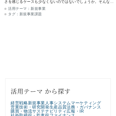
さを感じるケースも少なくないのではないでしょうか。そんな
中、「どんな流れで進み、そこにどんな落とし穴があるか」をあ
活用テーマ：
新規事業
らかじめ可視化、把握することが
タグ：
新規事業課題
活用テーマ から探す
経営戦略
新規事業
人事
システム
マーケティング
営業
技術・研究開発
生産
品質
法務・ガバナンス
購買・物流
サステナビリティ
広報・IR
社外取締役・監査役
ファイナンス