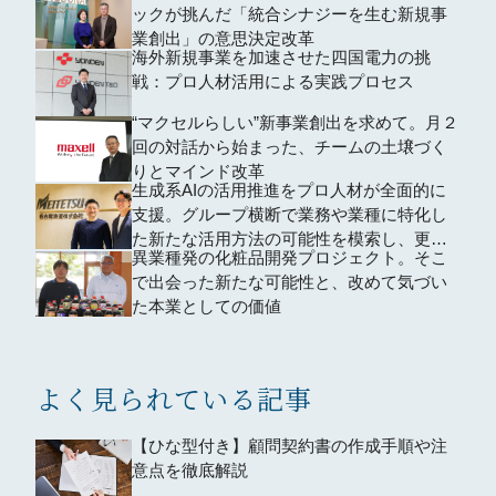
ックが挑んだ「統合シナジーを生む新規事
業創出」の意思決定改革
海外新規事業を加速させた四国電力の挑
戦：プロ人材活用による実践プロセス
“マクセルらしい”新事業創出を求めて。月２
回の対話から始まった、チームの土壌づく
りとマインド改革
生成系AIの活用推進をプロ人材が全面的に
支援。グループ横断で業務や業種に特化し
た新たな活用方法の可能性を模索し、更な
異業種発の化粧品開発プロジェクト。そこ
る業務効率化を目指した。
で出会った新たな可能性と、改めて気づい
た本業としての価値
よく見られている記事
【ひな型付き】顧問契約書の作成手順や注
意点を徹底解説