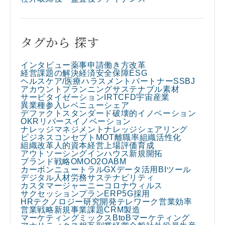
タグから 探す
インタビュー
薬事申請
働き方改革
経営課題の解決
経済安全保障
ESG
ヘルスケア/医療
ハラスメント
パートナー
SSBJ
アカウントプランニング
サステナブル素材
サービタイゼーション
IR
TCFD
宇宙産業
異業種参入
レベニューシェア
デファクトスタンダード
破壊的イノベーション
OKR
リバースイノベーション
ナレッジマネジメント
ナレッジシェアリング
ビジネスコンセプト
MOT
離職率
組織活性化
組織改革
人的資本経営
上場
評価
育成
アウトソーシング
インハウス
新規開拓
ブランド戦略
OMO
O2O
ABM
カーボンニュートラル
GX
データ活用
BIツール
デジタル人材
労務
サステナビリティ
カスタマージャーニー
コロナウィルス
サクセッションプラン
ERP
5G
採用
HRテクノロジー
研究開発
テレワーク
営業効率
営業戦略
新規事業課題
CRM
製造
マーケティングミックス
BtoBマーケティング