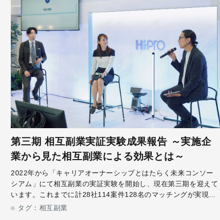
第三期 相互副業実証実験成果報告 ～実施企
業から見た相互副業による効果とは～
2022年から「キャリアオーナーシップとはたらく未来コンソー
シアム」にて相互副業の実証実験を開始し、現在第三期を迎えて
います。これまでに計28社114案件128名のマッチングが実現、
相互副業が誕生しました。今回は相互副業を実施した、日本たば
タグ：
相互副業
こ産業株式会社 人事