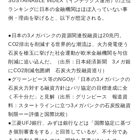
SUSTAINABLE INDEX（インデックス運用）の上位
ランキングに日本の金融機関はほぼ入っていない事
例・理由を挙げると、以下が想定される。
●日本の3メガバンクの資源関連投融資は20兆円。
CO2排出を削減する世界的な潮流は、火力発電使う
石炭を槍玉に挙げた社会運動が欧米金融機関を与信
削減に追い込んだ。（出所：日本経済新聞 3メガ銀
にCO2削減包囲網 石炭火力投融資巡り）
●グリーンピース等のNGOが「日本の3メガバンクの
石炭火力対する融資方針はパリ協定の目標達成に全
く不十分だ」と見解（出所：グリンピース 報道資
料：スタートラインに立つ3メガバンクの石炭投融資
制限ーー評価と国際比較）
●三菱UFJ銀行、みずほ銀行などは「国際協定に基づ
き個別審査をする」と回答しているが、不十分であ