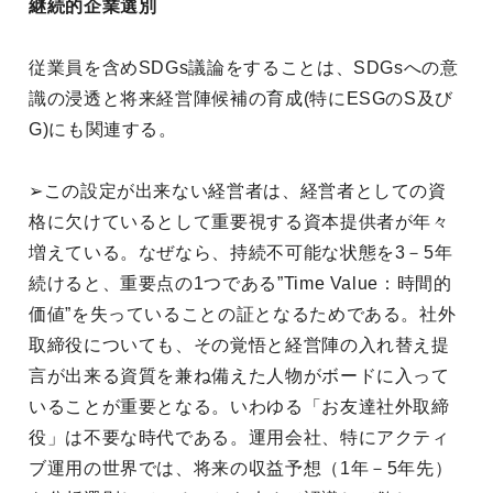
継続的企業選別
従業員を含めSDGs議論をすることは、SDGsへの意
識の浸透と将来経営陣候補の育成(特にESGのS及び
G)にも関連する。
➢この設定が出来ない経営者は、経営者としての資
格に欠けているとして重要視する資本提供者が年々
増えている。なぜなら、持続不可能な状態を3－5年
続けると、重要点の1つである”Time Value：時間的
価値”を失っていることの証となるためである。社外
取締役についても、その覚悟と経営陣の入れ替え提
言が出来る資質を兼ね備えた人物がボードに入って
いることが重要となる。いわゆる「お友達社外取締
役」は不要な時代である。運用会社、特にアクティ
ブ運用の世界では、将来の収益予想（1年－5年先）