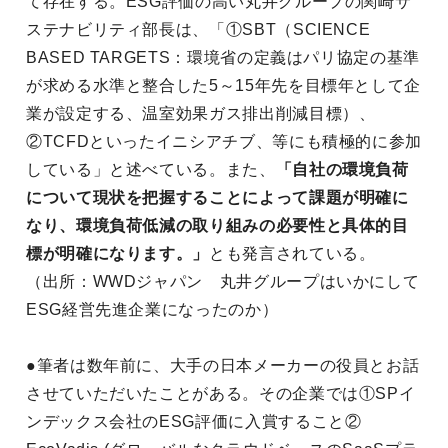
て存在する。ESG評価の高い丸井グループの関崎サ
ステナビリティ部長は、「①SBT（SCIENCE
BASED TARGETS：環境省の定義はパリ協定の基準
が求める水準と整合した5～15年先を目標年として企
業が設定する、温室効果ガス排出削減目標）、
②TCFDといったイニシアチブ、等にも積極的に参加
している」と述べている。また、
「自社の環境負荷
について現状を把握することによって課題が明確に
なり、環境負荷低減の取り組みの必要性と具体的目
標が明確になります。」
とも発言されている。
（出所：WWDジャパン 丸井グループはいかにして
ESG経営先進企業になったのか）
●筆者は数年前に、大手の日本メーカーの役員とお話
させていただいたことがある。その企業では①SPイ
ンデックス会社のESG評価に入賞すること②