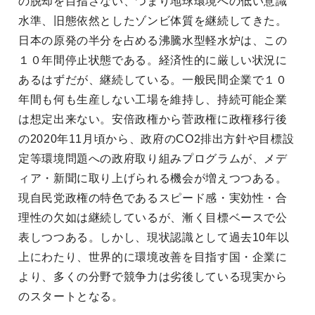
の脱却を目指さない、つまり地球環境への低い意識
水準、旧態依然としたゾンビ体質を継続してきた。
日本の原発の半分を占める沸騰水型軽水炉は、この
１０年間停止状態である。経済性的に厳しい状況に
あるはずだが、継続している。一般民間企業で１０
年間も何も生産しない工場を維持し、持続可能企業
は想定出来ない。安倍政権から菅政権に政権移行後
の2020年11月頃から、政府のCO2排出方針や目標設
定等環境問題への政府取り組みプログラムが、メデ
ィア・新聞に取り上げられる機会が増えつつある。
現自民党政権の特色であるスピード感・実効性・合
理性の欠如は継続しているが、漸く目標ベースで公
表しつつある。しかし、現状認識として過去10年以
上にわたり、世界的に環境改善を目指す国・企業に
より、多くの分野で競争力は劣後している現実から
のスタートとなる。