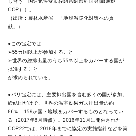
し合う「国連気候変動枠組条約締約国会議(通称
COP））。
（出所：農林水産省 「地球温暖化対策への貢
献」）
●この協定では
➢55カ国以上が参加すること
➢世界の総排出量のうち55％以上をカバーする国が
批准すること
が求められている。
●パリ協定には、主要排出国を含む多くの国が参加。
締結国だけで、世界の温室効果ガス排出量の約
86％、159か国・地域をカバーするものとなってい
る（2017年8月時点）。2016年11月に開催された
COP22では、2018年までに協定の実施指針などを策