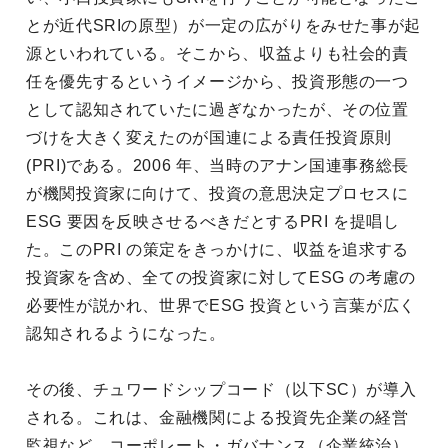
とが近代SRIの原型）が一定の広がりをみせた事が起
源といわれている。そこから、収益よりも社会的責
任を優先するというイメージから、投資形態の一つ
として認知されていたに過ぎなかったが、その位置
づけを大きく変えたのが国連による責任投資原則
(PRI)である。2006 年、当時のアナン国連事務総長
が機関投資家に向けて、投資の意思決定プロセスに
ESG 要因を反映させるべきだとするPRI を提唱し
た。このPRI の策定をきっかけに、収益を追求する
投資家を含め、全ての投資家に対してESG の考慮の
必要性が説かれ、世界でESG 投資という言葉が広く
認知されるようになった。
その後、チュワードシップコード（以下SC）が導入
される。これは、金融機関による投資先企業の経営
監視など、コーポレート・ガバナンス（企業統治）