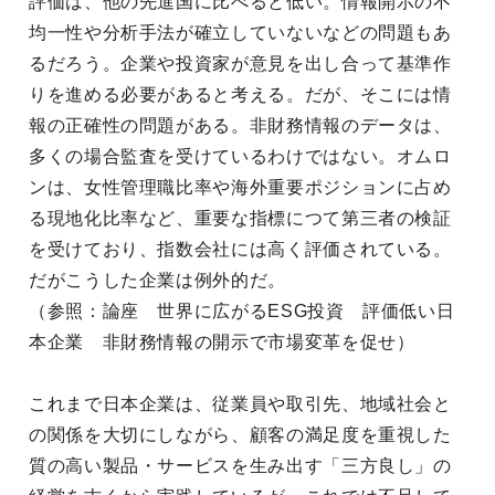
評価は、他の先進国に比べると低い。情報開示の不
均一性や分析手法が確立していないなどの問題もあ
るだろう。企業や投資家が意見を出し合って基準作
りを進める必要があると考える。だが、そこには情
報の正確性の問題がある。非財務情報のデータは、
多くの場合監査を受けているわけではない。オムロ
ンは、女性管理職比率や海外重要ポジションに占め
る現地化比率など、重要な指標につて第三者の検証
を受けており、指数会社には高く評価されている。
だがこうした企業は例外的だ。
（参照：論座 世界に広がるESG投資 評価低い日
本企業 非財務情報の開示で市場変革を促せ）
これまで日本企業は、従業員や取引先、地域社会と
の関係を大切にしながら、顧客の満足度を重視した
質の高い製品・サービスを生み出す「三方良し」の