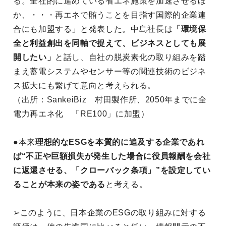
る。全社的に進めている省エネ施策を加速させるほ
か、・・・再エネで賄うことを目指す国際的企業連
合にも加盟する」と発表した。中島社長は
「環境保
全と利益創出を同軸で捉えて、ビジネスとしても展
開したい」
と話し、自社の脱炭素化の取り組みを踏
まえ蓄電システムやセンサー等の関連技術のビジネ
ス拡大にも繋げて意向と考えられる。
（出所：SankeiBiz 村田製作所、2050年までに全
電力再エネ化 「RE100」に加盟）
●本来
理想的なESGを本質的に追及する企業であれ
ば“不正や巨額損失が発生した場合に役員報酬を会社
に返還させる、「クローバック条項」”を設定してい
ることが本来の姿である
と考える。
➢このように、日本企業のESGの取り組みに対する