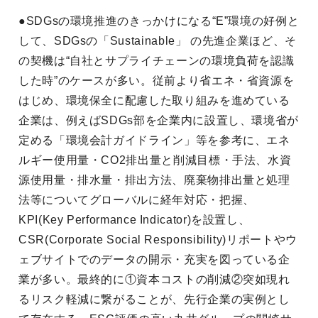
●SDGsの環境推進のきっかけになる“E”環境の好例と
して、SDGsの「Sustainable」 の先進企業ほど、そ
の契機は“自社とサプライチェーンの環境負荷を認識
した時”のケースが多い。従前より省エネ・省資源を
はじめ、環境保全に配慮した取り組みを進めている
企業は、例えばSDGs部を企業内に設置し、環境省が
定める「環境会計ガイドライン」等を参考に、エネ
ルギー使用量・CO2排出量と削減目標・手法、水資
源使用量・排水量・排出方法、廃棄物排出量と処理
法等についてグローバルに経年対応・把握、
KPI(Key Performance Indicator)を設置し、
CSR(Corporate Social Responsibility)リポートやウ
ェブサイトでのデータの開示・充実を図っている企
業が多い。最終的に①資本コストの削減②突如現れ
るリスク軽減に繋がることが、先行企業の実例とし